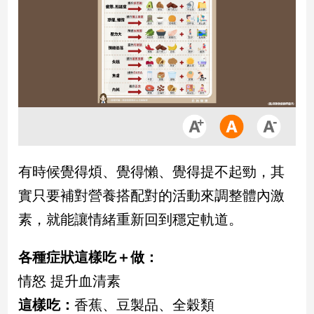
市
房
地
產
品
觀
點
政
有時候覺得煩、覺得懶、覺得提不起勁，其
治
實只要補對營養搭配對的活動來調整體內激
政
素，就能讓情緒重新回到穩定軌道。
治
焦
各種症狀這樣吃＋做：
點
品
情怒 提升血清素
觀
這樣吃：
香蕉、豆製品、全穀類
點