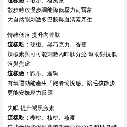
這樣做：
散步、看風景
散步時放慢步調能降低壓力荷爾蒙
娛
大自然能刺激多巴胺與血清素產生
樂
情緒低落 提升內啡肽
娛
樂
這樣吃：
辣椒、黑巧克力、香蕉
星
聞
辣椒素與可可能刺激內啡肽分泌 幫助對抗低
流
落與焦慮
行/
這樣做：
跑步、遛狗
時
尚
有氧運動能產生「跑者愉悅感」陪毛孩散步
追
更能安撫壓力反應
星
失眠 提升褪黑激素
生
這樣吃：
櫻桃、核桃、燕麥
活