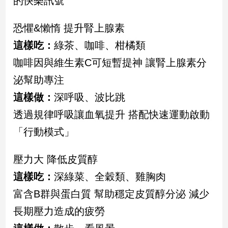
的快樂訊號
新
冠
恐懼&懶惰 提升腎上腺素
病
毒
這樣吃：
綠茶、咖啡、柑橘類
專
區
咖啡因與維生素C可短暫提神 讓腎上腺素分
泌幫助專注
這樣做：
深呼吸、波比跳
南
台
透過規律呼吸讓血氧提升 搭配快速運動啟動
灣
「行動模式」
觀
點
壓力大 降低皮質醇
南
這樣吃：
深綠菜、全穀類、雞胸肉
台
富含B群與蛋白質 幫助穩定皮質醇分泌 減少
灣
觀
長期壓力造成的疲勞
點