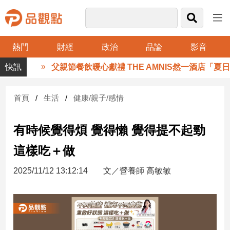
熱門
財經
政治
品論
影音
品
父親節餐飲暖心獻禮 THE AMNIS然一酒店「夏日
觀
點
財
首頁
生活
健康/親子/感情
經
有時候覺得煩 覺得懶 覺得提不起勁
台
灣
這樣吃＋做
財
經
2025/11/12 13:12:14
文／營養師 高敏敏
新
聞
產
經/
股