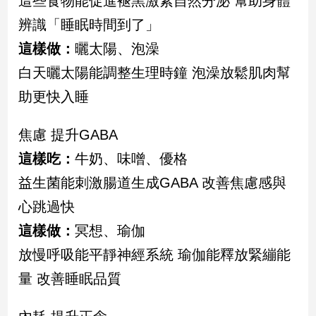
這些食物能促進褪黑激素自然分泌 幫助身體
建
辨識「睡眠時間到了」
築/
這樣做：
曬太陽、泡澡
室
內
白天曬太陽能調整生理時鐘 泡澡放鬆肌肉幫
設
計
助更快入睡
旅
遊/
焦慮 提升GABA
美
這樣吃：
牛奶、味噌、優格
食
益生菌能刺激腸道生成GABA 改善焦慮感與
星
座/
心跳過快
命
理
這樣做：
冥想、瑜伽
消
放慢呼吸能平靜神經系統 瑜伽能釋放緊繃能
費
量 改善睡眠品質
健
康/
親