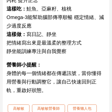
內耗 提升正念
子/
這樣吃：
鮭魚、亞麻籽、核桃
感
情
Omega-3能幫助腦部傳導順暢 穩定情緒、減
藝
少過度反應
術
／
這樣做：
寫日記、靜坐
文
把情緒寫出來是最溫柔的整理方式
創
／
靜坐能訓練專注與自我覺察
電
影
營養師小提醒：
推
薦
身體的每一個情緒都在傳遞訊號，當你懂得
科
用營養與行動調整它，讓自己快速回到正
技/
遊
軌，重啟好狀態。
戲
運
動
高敏敏
高敏敏營養師
營養懶人包