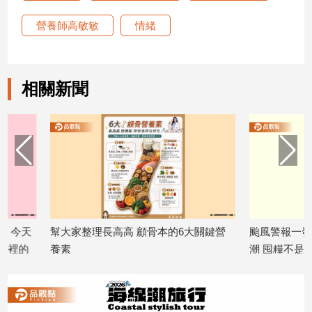
寵
物
營養師高敏敏
情緒
Pet
影
相關新聞
音
專
區
合
作
媒
幫大家整理長高高 顧骨本的6大關鍵營
颱風警報一發布賣場
體
養素
潮 囤糧不是買越多越
2026/07/13
得聰明
2026/07/09
投
稿