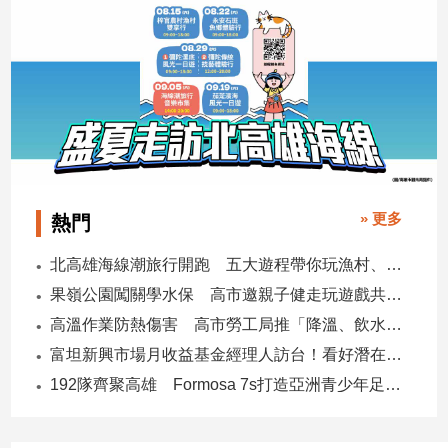
專
區
【我
的
觀
點】
» 更多
熱門
北高雄海線潮旅行開跑 五大遊程帶你玩漁村、賞生態、品海味
果嶺公園闖關學水保 高市邀親子健走玩遊戲共守土地
高溫作業防熱傷害 高市勞工局推「降溫、飲水、休息」守護勞工
富坦新興市場月收益基金經理人訪台！看好潛在貨幣升值空間 點名5大主題
192隊齊聚高雄 Formosa 7s打造亞洲青少年足球交流平台