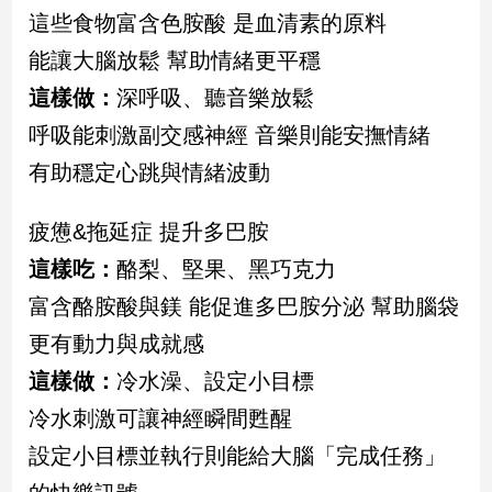
民
這些食物富含色胺酸 是血清素的原料
調
能讓大腦放鬆 幫助情緒更平穩
國
會
這樣做：
深呼吸、聽音樂放鬆
焦
呼吸能刺激副交感神經 音樂則能安撫情緒
點
有助穩定心跳與情緒波動
觀
疲憊&拖延症 提升多巴胺
點
這樣吃：
酪梨、堅果、黑巧克力
兩
富含酪胺酸與鎂 能促進多巴胺分泌 幫助腦袋
岸/
更有動力與成就感
國
際
這樣做：
冷水澡、設定小目標
社
冷水刺激可讓神經瞬間甦醒
會/
地
設定小目標並執行則能給大腦「完成任務」
方