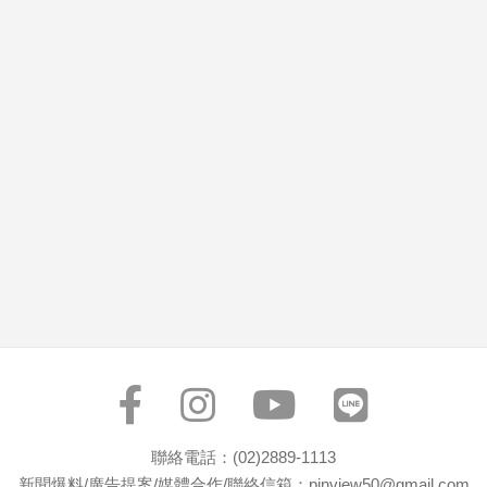
市
房
地
產
品
觀
點
政
治
政
治
焦
點
品
觀
聯絡電話：(02)2889-1113
點
新聞爆料/廣告提案/媒體合作/聯絡信箱：pinview50@gmail.com