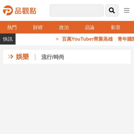
熱門
財經
政治
品論
影音
品
百萬YouTuber齊聚高雄 青年
觀
點
財
娛樂
流行/時尚
經
台
灣
財
經
新
聞
產
經/
股