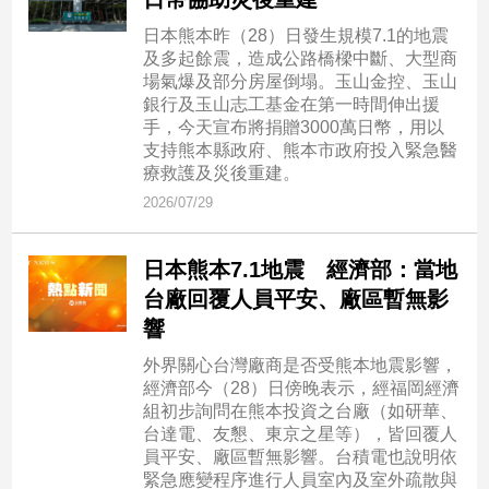
日本熊本昨（28）日發生規模7.1的地震
及多起餘震，造成公路橋樑中斷、大型商
場氣爆及部分房屋倒塌。玉山金控、玉山
銀行及玉山志工基金在第一時間伸出援
手，今天宣布將捐贈3000萬日幣，用以
支持熊本縣政府、熊本市政府投入緊急醫
療救護及災後重建。
2026/07/29
日本熊本7.1地震 經濟部：當地
台廠回覆人員平安、廠區暫無影
響
外界關心台灣廠商是否受熊本地震影響，
經濟部今（28）日傍晚表示，經福岡經濟
組初步詢問在熊本投資之台廠（如研華、
台達電、友懇、東京之星等），皆回覆人
員平安、廠區暫無影響。台積電也說明依
緊急應變程序進行人員室內及室外疏散與