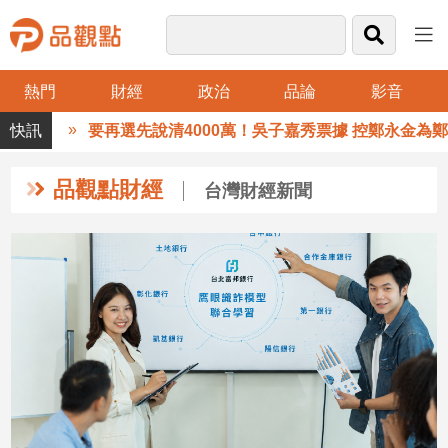
熱門
財經
政治
品論
影音
品
要再選先說清4000萬！吳子嘉秀票據 控鄭永金為鄭朝方20
觀
點
財
品觀點財經
台灣財經新聞
經
台
灣
財
經
新
聞
產
經/
股