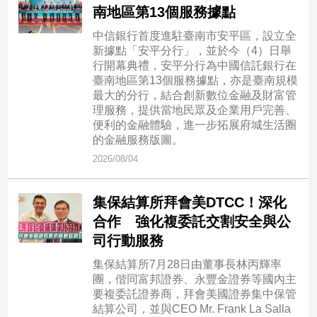
南地區第13個服務據點
建
築/
中信銀行首度進駐臺南市安平區，設立全
室
新據點「安平分行」，並於今（4）日舉
內
行開幕典禮，安平分行為中國信託銀行在
設
臺南地區第13個服務據點，亦是臺南規模
計
最大的分行，結合創新數位金融及財富管
理服務，提供當地民眾及企業用戶完善、
旅
便利的金融體驗，進一步拓展府城生活圈
遊/
的金融服務版圖。
美
食
2026/08/04
星
座/
集保結算所拜會美DTCC！深化
命
合作 強化複委託交割安全與公
理
司行動服務
消
費
集保結算所7月28日由董事長林丙輝率
團，偕同富邦證券、永豐金證券等國內主
健
要複委託證券商，拜會美國證券集中保管
康/
結算公司，並與CEO Mr. Frank La Salla
親