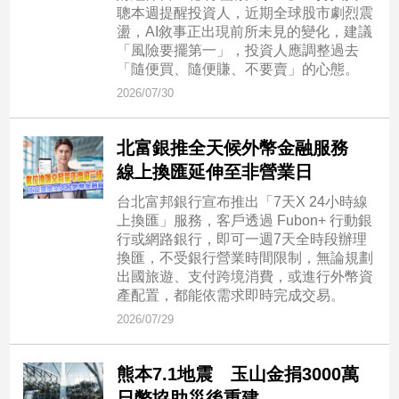
聰本週提醒投資人，近期全球股市劇烈震
盪，AI敘事正出現前所未見的變化，建議
「風險要擺第一」，投資人應調整過去
「隨便買、隨便賺、不要賣」的心態。
2026/07/30
北富銀推全天候外幣金融服務
線上換匯延伸至非營業日
台北富邦銀行宣布推出「7天X 24小時線
上換匯」服務，客戶透過 Fubon+ 行動銀
行或網路銀行，即可一週7天全時段辦理
換匯，不受銀行營業時間限制，無論規劃
出國旅遊、支付跨境消費，或進行外幣資
產配置，都能依需求即時完成交易。
2026/07/29
熊本7.1地震 玉山金捐3000萬
日幣協助災後重建