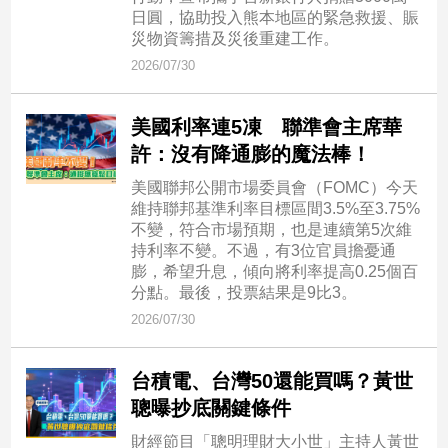
日圓，協助投入熊本地區的緊急救援、賑
災物資籌措及災後重建工作。
2026/07/30
美國利率連5凍 聯準會主席華
許：沒有降通膨的魔法棒！
美國聯邦公開市場委員會（FOMC）今天
維持聯邦基準利率目標區間3.5%至3.75%
不變，符合市場預期，也是連續第5次維
持利率不變。不過，有3位官員擔憂通
膨，希望升息，傾向將利率提高0.25個百
分點。最後，投票結果是9比3。
2026/07/30
台積電、台灣50還能買嗎？黃世
聰曝抄底關鍵條件
財經節目「聰明理財大小世」主持人黃世