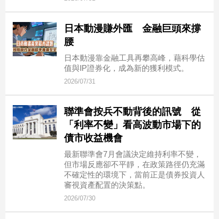
日本動漫賺外匯 金融巨頭來撐
腰
日本動漫靠金融工具再攀高峰，藉科學估
值與IP證券化，成為新的獲利模式。
2026/07/31
聯準會按兵不動背後的訊號 從
「利率不變」看高波動市場下的
債市收益機會
最新聯準會7月會議決定維持利率不變，
但市場反應卻不平靜，在政策路徑仍充滿
不確定性的環境下，當前正是債券投資人
審視資產配置的決策點。
2026/07/30