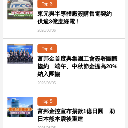
民
3
Top
調
東元與半導體廠簽購售電契約
國
供逾3億度綠電！
會
焦
2026/08/06
點
4
Top
觀
富邦金首度與集團工會簽署團體
點
協約 端午、中秋節金提高20%
納入團協
兩
2026/08/05
岸/
國
際
5
Top
社
會/
富邦金控宣布捐款1億日圓 助
地
日本熊本震後重建
方
2026/08/05