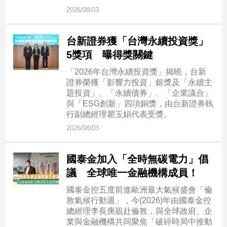
專
2026/08/03
區
【我
台新證券獲「台灣永續投資獎」
的
5獎項 曝得獎關鍵
觀
「2026年台灣永續投資獎」揭曉，台新
點】
證券榮獲「影響力投資」銀獎及「永續主
題投資」、「永續債券」、「企業議合」
與「ESG創新」四項銅獎，由台新證券執
行副總經理瞿玉娟代表受獎。
2026/08/03
國泰金加入「全時無碳電力」倡
議 全球唯一金融機構成員！
國泰金控五度前進歐洲最大氣候盛會「倫
敦氣候行動週」，今(2026)年由國泰金控
總經理李長庚親赴倫敦，與全球政府、企
業與金融機構共同聚焦「破碎時局中推動