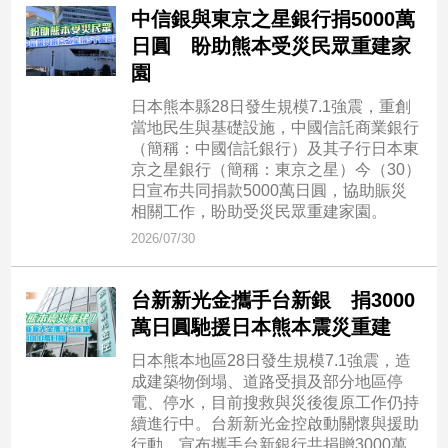
中信銀與東京之星銀行捐5000萬
日圓 盼助熊本受災民眾重建家
園
日本熊本縣28日發生規模7.1強震，重創
當地民生與基礎設施，中國信託商業銀行
（簡稱：中國信託銀行）及其子行日本東
京之星銀行（簡稱：東京之星）今（30）
日宣布共同捐款5000萬日圓，協助賑災
相關工作，盼助受災民眾重建家園。
2026/07/30
台新新光金攜手台新銀 捐3000
萬日圓馳援日本熊本震災重建
日本熊本地區28日發生規模7.1強震，造
成建築物倒塌、道路受損及部分地區停
電、停水，目前搜救與災後復原工作仍持
續進行中。台新新光金控啟動關懷與援助
行動，宣布攜手台新銀行共捐贈3000萬