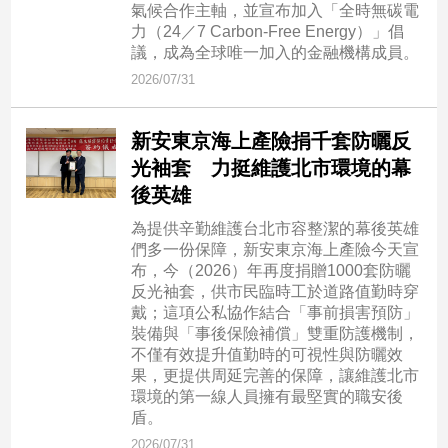
氣候合作主軸，並宣布加入「全時無碳電
力（24／7 Carbon-Free Energy）」倡
議，成為全球唯一加入的金融機構成員。
2026/07/31
新安東京海上產險捐千套防曬反
光袖套 力挺維護北市環境的幕
後英雄
為提供辛勤維護台北市容整潔的幕後英雄
們多一份保障，新安東京海上產險今天宣
布，今（2026）年再度捐贈1000套防曬
反光袖套，供市民臨時工於道路值勤時穿
戴；這項公私協作結合「事前損害預防」
裝備與「事後保險補償」雙重防護機制，
不僅有效提升值勤時的可視性與防曬效
果，更提供周延完善的保障，讓維護北市
環境的第一線人員擁有最堅實的職安後
盾。
2026/07/31