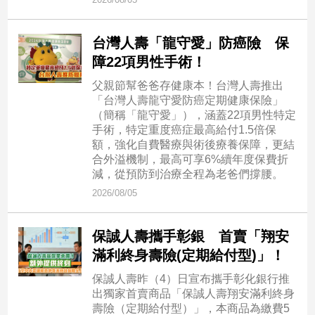
新
冠
病
台灣人壽「龍守愛」防癌險 保
毒
障22項男性手術！
專
區
父親節幫爸爸存健康本！台灣人壽推出
「台灣人壽龍守愛防癌定期健康保險」
（簡稱「龍守愛」），涵蓋22項男性特定
手術，特定重度癌症最高給付1.5倍保
南
額，強化自費醫療與術後療養保障，更結
台
合外溢機制，最高可享6%續年度保費折
灣
減，從預防到治療全程為老爸們撐腰。
觀
2026/08/05
點
保誠人壽攜手彰銀 首賣「翔安
南
台
滿利終身壽險(定期給付型)」！
灣
保誠人壽昨（4）日宣布攜手彰化銀行推
觀
出獨家首賣商品「保誠人壽翔安滿利終身
點
壽險（定期給付型）」，本商品為繳費5