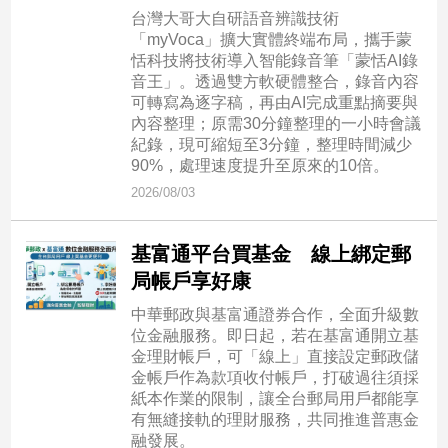
寵
台灣大哥大自研語音辨識技術
物
「myVoca」擴大實體終端布局，攜手蒙
Pet
恬科技將技術導入智能錄音筆「蒙恬AI錄
音王」。透過雙方軟硬體整合，錄音內容
可轉寫為逐字稿，再由AI完成重點摘要與
影
內容整理；原需30分鐘整理的一小時會議
紀錄，現可縮短至3分鐘，整理時間減少
音
90%，處理速度提升至原來的10倍。
專
2026/08/03
區
基富通平台買基金 線上綁定郵
合
局帳戶享好康
作
中華郵政與基富通證券合作，全面升級數
媒
位金融服務。即日起，若在基富通開立基
體
金理財帳戶，可「線上」直接設定郵政儲
金帳戶作為款項收付帳戶，打破過往須採
紙本作業的限制，讓全台郵局用戶都能享
投
有無縫接軌的理財服務，共同推進普惠金
稿
融發展。