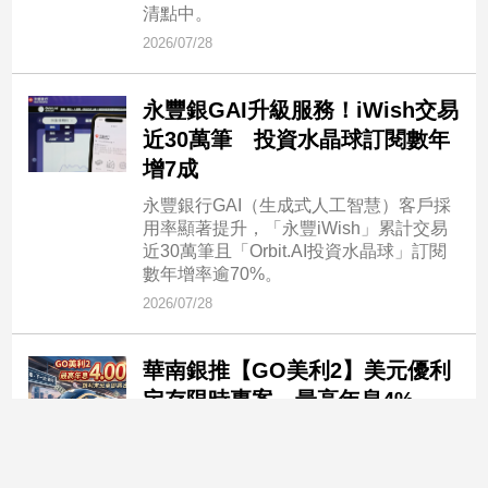
清點中。
2026/07/28
永豐銀GAI升級服務！iWish交易
近30萬筆 投資水晶球訂閱數年
增7成
永豐銀行GAI（生成式人工智慧）客戶採
用率顯著提升，「永豐iWish」累計交易
近30萬筆且「Orbit.AI投資水晶球」訂閱
數年增率逾70%。
2026/07/28
華南銀推【GO美利2】美元優利
定存限時專案 最高年息4%
華南銀行為滿足客戶長期資產配置，並且
趁降息再度來臨前，搶先鎖定長天期高利
末班車，自即日起至9月30日止，推出