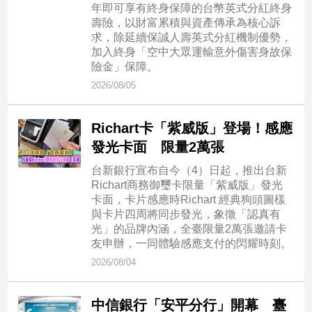
年即可享有終身保障的台幣英式分紅終身
壽險，以財富累積與資產傳承為核心訴
娛
求，除延續保誠人壽英式分紅機制優勢，
加入終身「空中大眾運輸意外傷害身故保
樂
險金」保障。
娛
2026/08/05
樂
星
Richart卡「紫威版」登場！感應
聞
發光卡面 限量2萬張
流
行/
台新銀行宣布自今（4）日起，推出台新
時
Richart商務御璽卡限量「紫威版」發光
尚
卡面，卡片感應時Richart 經典狗頭圖樣
與卡片四周將同步發光，象徵「認真有
追
光」的品牌內涵，全臺限量2萬張邀請卡
星
友申辦，一同體驗感應支付的閃耀時刻。
2026/08/04
生
活
中信銀行「安平分行」開幕 臺