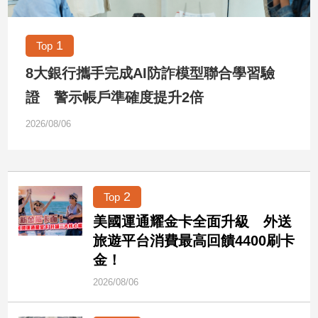
市
房
地
1
Top
產
8大銀行攜手完成AI防詐模型聯合學習驗
證 警示帳戶準確度提升2倍
品
2026/08/06
觀
點
政
治
2
Top
政
美國運通耀金卡全面升級 外送
治
旅遊平台消費最高回饋4400刷卡
焦
金！
點
品
2026/08/06
觀
點