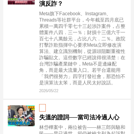
市
演反詐？
房
Meta旗下Facebook、Instagram、
地
Threads等社群平台，今年截至四月底已
產
累積一萬四千零七十三起涉詐案件，占整
體案件八四．三一％；財損十三億六千一
百七十八萬餘元，占比八六．二％。政院
打擊詐欺指揮中心要求Meta立即修改演
品
算法、建立識別機制，從源頭阻斷重複性
觀
詐騙貼文。這些數字已經說得很清楚：在
點
台灣詐騙產業鏈中，Meta不是邊緣配
政
角，而是最大流量入口。若平台還能用
「我們很努力」四字打發社會，那恐怕不
治
是演算法太笨，而是人民太好說話。
政
2026/05/22
治
焦
點
失溫的證詞──當司法冷過人心
品
觀
林岱樺案中，兩位被告——林三郎與駱和
點
民——早已過世，卻仍被檢方列為起訴對