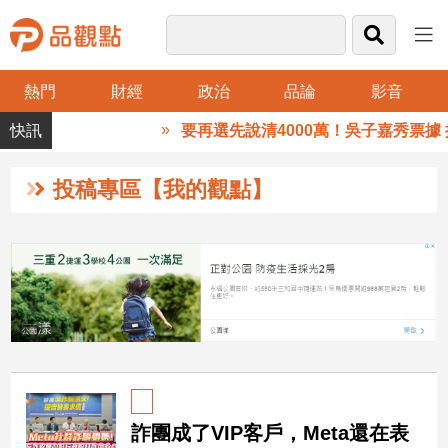
熱門
財經
政治
品論
影音
品
要再選先說清4000萬！吳子嘉秀票據 
觀
點
財
投稿專區【我的觀點】
經
台
灣
財
經
新
聞
產
經/
詐團成了VIP客戶，Meta還在表
股