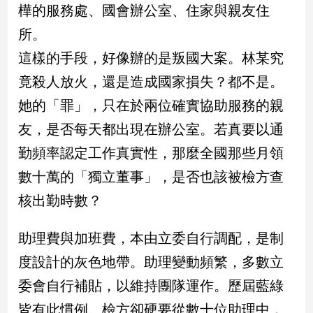
民
樺的服務處、國會辦公室、住家與親友住
調
所。
國
這樣的手段，好像辦的是叛國大案。林某究
會
焦
竟殺人放火，還是造成國家損失？都不是。
點
她的「罪」，只在於兩位確實協助服務的親
友，是否每天都出現在辦公室。若真要以通
觀
勤頻率認定工作真實性，那麼全國那些月領
點
數十萬的「獨立董事」，是否也該被檢方查
兩
核出勤時數？
岸/
國
際
助理費與加班費，本由立委自行調配，是制
社
度設計的灰色地帶。助理變動頻繁，多數立
會/
委會自行補貼，以維持團隊運作。歷屆藍綠
地
方
皆有此慣例。檢方卻硬要從數十位助理中，