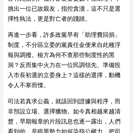
新
挑出一位已故親友，指控貪瀆，這不只是選
冠
病
擇性執法，更是對亡者的踐踏。
毒
專
再進一步看，許多政黨早有「助理費回捐」
區
制度，不分區立委的黨責任金便來自此種浮
報與調撥。檢方為何不查那些制度性的黑
南
洞？反而集中火力在一位民調領先、準備投
台
灣
入市長初選的立委身上？這樣的選擇，動機
觀
令人不寒而慄。
點
司法若真求公義，就該回到證據與程序，而
南
台
非預設立場、選擇獵物。如今真相越來越清
灣
觀
楚，早期報章的片段訊息也逐一露出，人們
點
看到的，是暗黑勢力如何染指公權力，把司