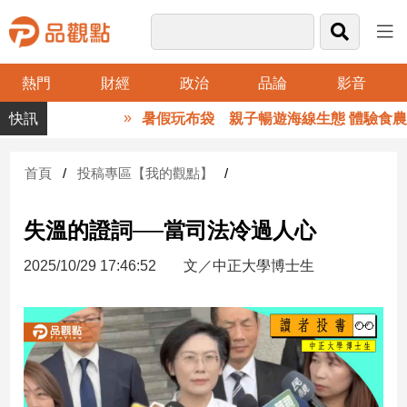
熱門
財經
政治
品論
影音
品
暑假玩布袋 親子暢遊海線生態 體驗食農樂
觀
點
財
首頁
投稿專區【我的觀點】
經
失溫的證詞──當司法冷過人心
台
灣
2025/10/29 17:46:52
文／中正大學博士生
財
經
新
聞
產
經/
股