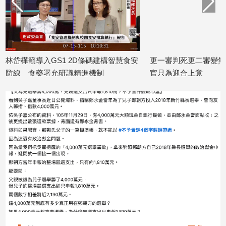
建
築/
室
內
設
林岱樺籲導入GS1 2D條碼建構智慧食安
更一審判死更二審變無
計
防線 食藥署允研議精進機制
官只為迎合上意
旅
2026/07/15
2026/07/06
遊/
美
食
星
座/
命
理
消
費
健
康/
親