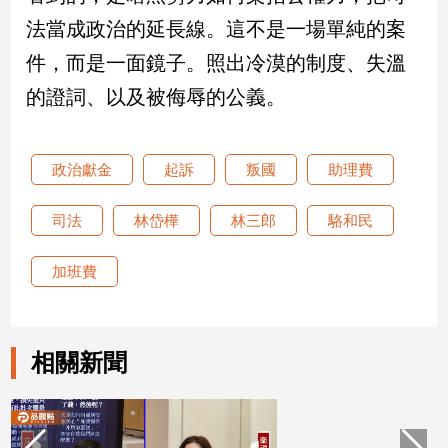
法當成政治的延長線。這不是一場單純的案
娛
件，而是一面鏡子。照出冷漠的制度、失溫
樂
的證詞、以及被侮辱的公義。
娛
樂
星
政治獻金
起訴
叛國
助理費
聞
流
司法
林岱樺
林三郎
駱和民
行/
時
加班費
尚
追
星
相關新聞
生
活