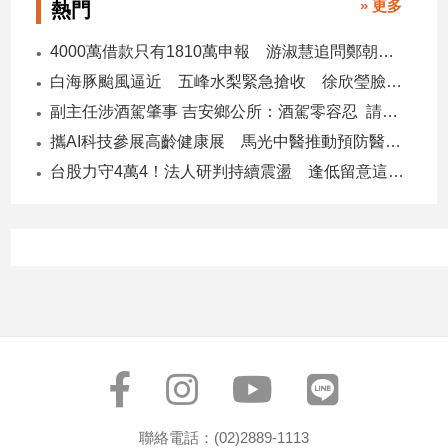
» 更多
熱門
子/
感
4000萬借款只有1810萬申報 游淑慧追問鄭朝方：2190萬差額去哪了
情
白海豚颱風逼近 五峰水梨緊急搶收 徐欣瑩臉書急呼「搶救五峰水梨」
藝
副主任涉酒駕肇事 吉安鄉公所：酒駕零容忍 請辭獲准
術
／
攜AI科技參展高齡健康展 馬光中醫推動預防醫學迎接長壽新經濟
文
台股力守4萬4！法人研判持續震盪 逢低留意這些族群
創
／
電
影
推
薦
科
技/
遊
戲
運
動
聯絡電話：(02)2889-1113