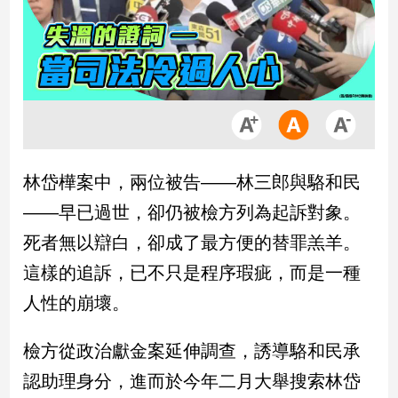
市
房
地
產
品
觀
林岱樺案中，兩位被告——林三郎與駱和民
點
政
——早已過世，卻仍被檢方列為起訴對象。
治
死者無以辯白，卻成了最方便的替罪羔羊。
政
這樣的追訴，已不只是程序瑕疵，而是一種
治
人性的崩壞。
焦
點
檢方從政治獻金案延伸調查，誘導駱和民承
品
觀
認助理身分，進而於今年二月大舉搜索林岱
點