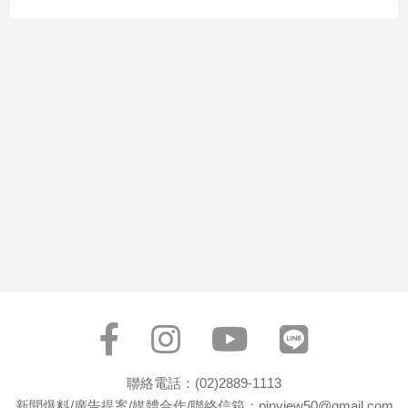
市
房
地
產
品
觀
點
政
治
政
治
焦
點
品
觀
聯絡電話：(02)2889-1113
點
新聞爆料/廣告提案/媒體合作/聯絡信箱：pinview50@gmail.com