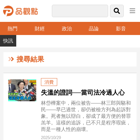
熱門
財經
政治
品論
影音
品
觀
點
財
搜尋結果
經
台
消費
灣
失溫的證詞──當司法冷過人心
財
經
林岱樺案中，兩位被告——林三郎與駱和
新
民——早已過世，卻仍被檢方列為起訴對
聞
象。死者無以辯白，卻成了最方便的替罪
產
羔羊。這樣的追訴，已不只是程序瑕疵，
經/
而是一種人性的崩壞。
股
2025/10/29