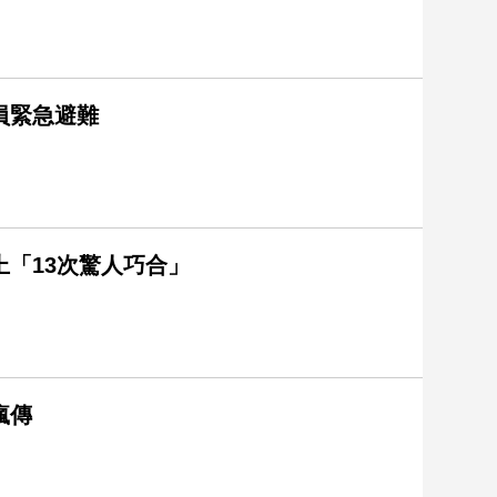
員緊急避難
「13次驚人巧合」
瘋傳