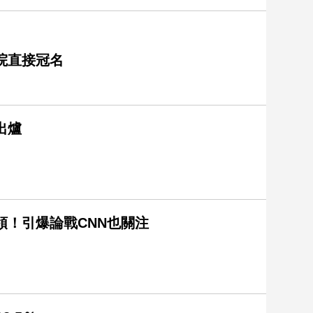
院直接冠名
出爐
領！引爆論戰CNN也關注