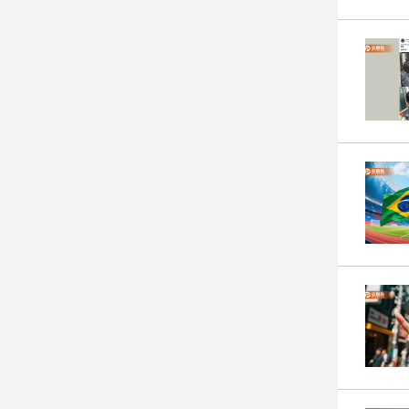
建
築/
室
內
設
計
旅
遊/
美
食
星
座/
命
理
消
費
健
康/
親