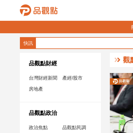
品
觀
點
財
觀
經
品觀點財經
台
台灣財經新聞
產經/股市
灣
財
房地產
經
新
聞
品觀點政治
產
經/
政治焦點
品觀點民調
股