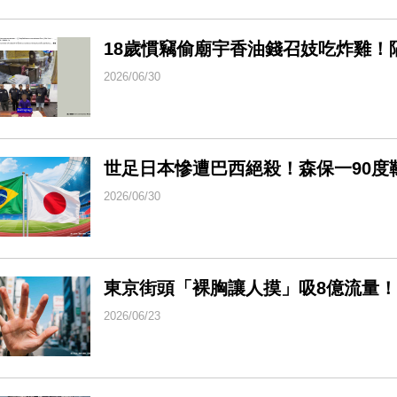
18歲慣竊偷廟宇香油錢召妓吃炸雞！
2026/06/30
世足日本慘遭巴西絕殺！森保一90度
2026/06/30
東京街頭「裸胸讓人摸」吸8億流量！
2026/06/23