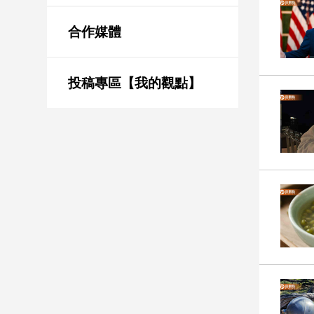
新
冠
合作媒體
病
毒
專
區
投稿專區【我的觀點】
南
台
灣
觀
點
南
台
灣
觀
點