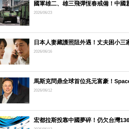
國軍雄二、雄三飛彈恆春戒備！中國
2026/06/23
日本人妻藏護照阻外遇！丈夫困小三家
2026/06/16
馬斯克問鼎全球首位兆元富豪！Space
2026/06/12
宏都拉斯投靠中國夢碎！仍欠台灣13