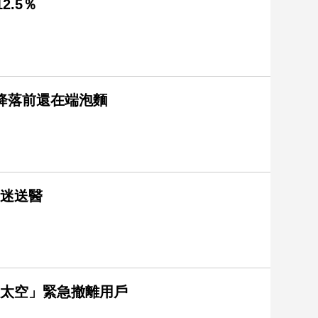
2.5％
降落前還在端泡麵
昏迷送醫
自太空」緊急撤離用戶