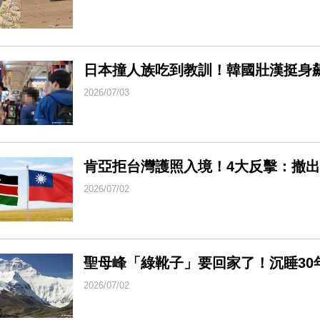
日本撞人族吃到教訓！韓國壯漢挺身
2026/07/03
肯亞拒台灣護照入境！4大反擊：撤
2026/07/02
聖母峰「綠靴子」要回家了！沉睡30
2026/07/02