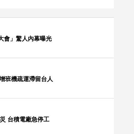
妻大會」驚人內幕曝光
急增班機疏運滯留台人
釀災 台積電廠急停工