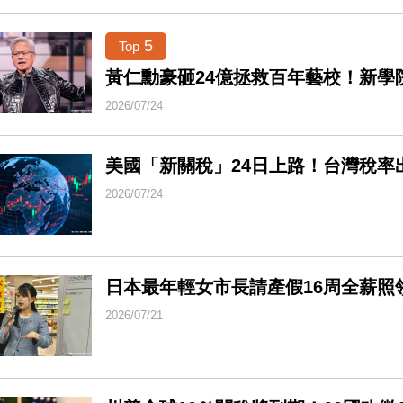
5
Top
黃仁勳豪砸24億拯救百年藝校！新學
2026/07/24
美國「新關稅」24日上路！台灣稅率
2026/07/24
日本最年輕女市長請產假16周全薪照
2026/07/21