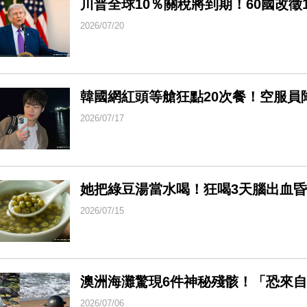
川普全球10％關稅將到期！60國改徵1
2026/07/20
韓國網紅頭等艙狂點20次餐！空服員
2026/07/17
她把綠豆湯當水喝！狂喝3天腦出血
2026/07/15
澳洲海灘驚現6件神秘殘骸！「恐來
2026/07/06