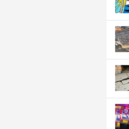
寵
物
Pet
影
音
專
區
合
作
媒
體
投
稿