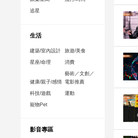
民
調
追星
國
會
焦
生活
點
建築/室內設計
旅遊/美食
觀
星座/命理
消費
點
藝術／文創／
健康/親子/感情
電影推薦
兩
岸/
科技/遊戲
運動
國
際
寵物Pet
社
會/
地
影音專區
方