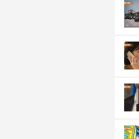
子/
感
情
藝
術
／
文
創
／
電
影
推
薦
科
技/
遊
戲
運
動