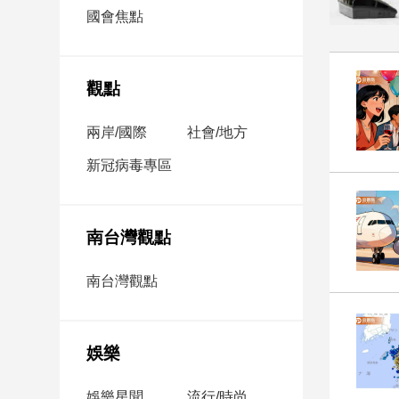
市
國會焦點
房
地
產
觀點
兩岸/國際
社會/地方
品
觀
新冠病毒專區
點
政
治
南台灣觀點
政
南台灣觀點
治
焦
點
娛樂
品
觀
點
娛樂星聞
流行/時尚