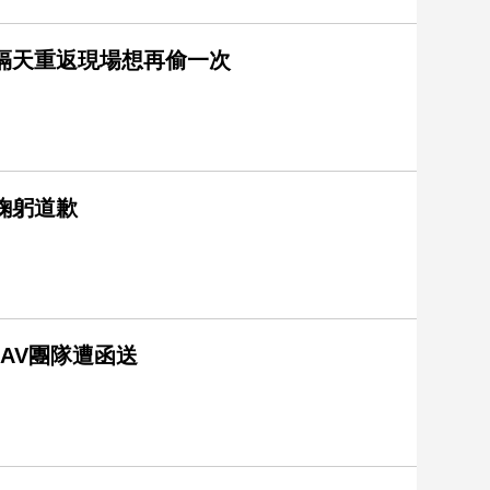
隔天重返現場想再偷一次
鞠躬道歉
AV團隊遭函送