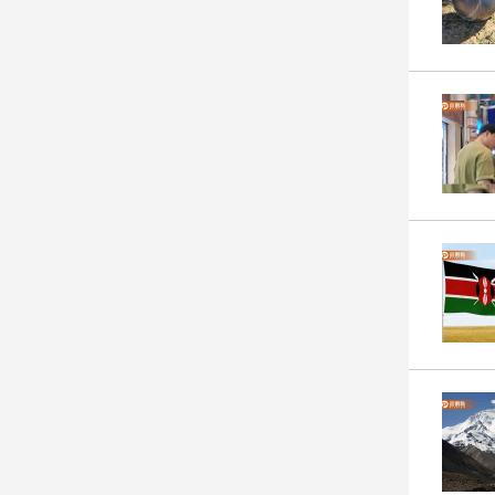
娛
樂
娛
樂
星
聞
流
行/
時
尚
追
星
生
活