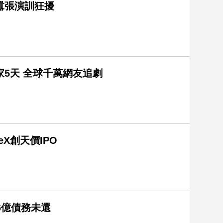
囂張演訓狂擾
5天 全球千萬網友追劇
X創天價IPO
6億債務未還