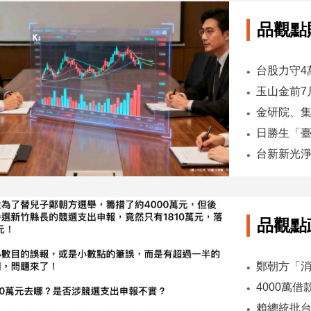
品觀點
台股力守4
品觀點
鄭朝方「消