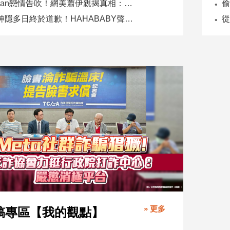
Joeman戀情告吹！網美蕭伊親揭真相：是我提分手、我封鎖他
二伯神隱多日終於道歉！HAHABABY聲明未提抄襲爭議
» 更多
稿專區【我的觀點】