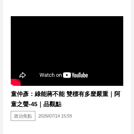
專
區
【我
的
觀
點】
童仲彥：綠能蔣不能 雙標有多麼嚴重｜阿
童之聲-45｜品觀點
政治焦點
2026/07/14 15:59