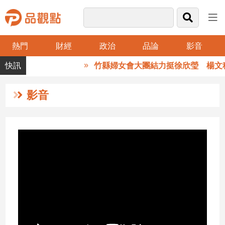
熱門
財經
政治
品論
影音
品
1元
竹縣婦女會大團結力挺徐欣瑩 楊文科
觀
點
財
影音
經
台
灣
財
經
新
聞
產
經/
股