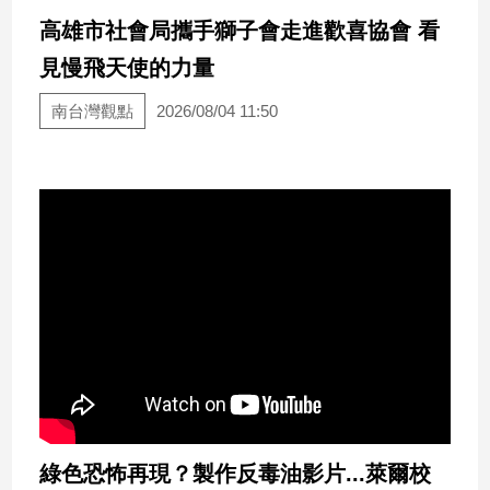
民
高雄市社會局攜手獅子會走進歡喜協會 看
調
見慢飛天使的力量
國
會
南台灣觀點
2026/08/04 11:50
焦
點
觀
點
兩
岸/
國
際
社
會/
地
方
綠色恐怖再現？製作反毒油影片...萊爾校