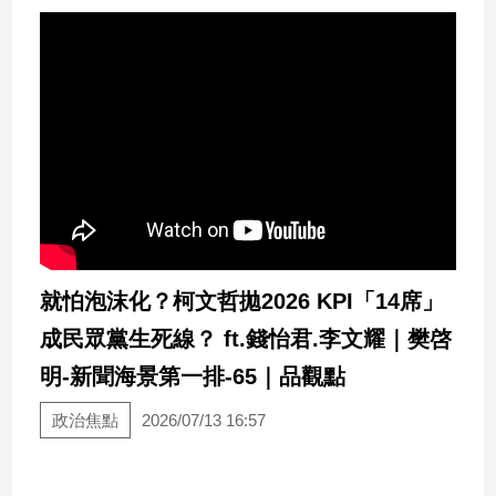
就怕泡沫化？柯文哲拋2026 KPI「14席」
成民眾黨生死線？ ft.錢怡君.李文耀｜樊啓
明-新聞海景第一排-65｜品觀點
政治焦點
2026/07/13 16:57