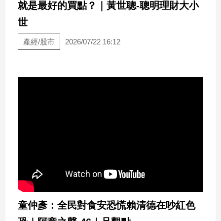
就是最好的買點？｜黃世聰-聰明理財大小
世
娛
樂
產經/股市
2026/07/22 16:12
娛
樂
星
聞
流
行/
時
尚
追
星
生
童仲彥：全民對食安恐慌賴清德在吵紅色
活