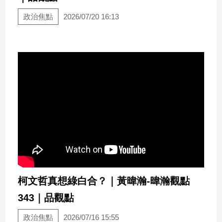
子/
政治焦點
2026/07/20 16:13
感
情
藝
術
／
文
創
／
電
影
推
薦
科
技/
遊
柯文哲真想綠白合？｜黃暐瀚-暐瀚觀點
戲
343｜品觀點
運
動
政治焦點
2026/07/16 15:55