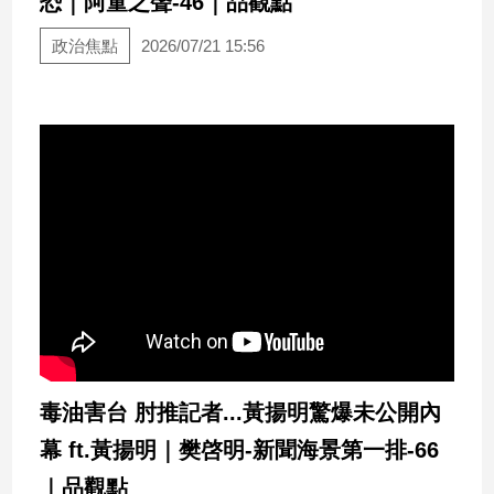
恐｜阿童之聲-46｜品觀點
建
政治焦點
2026/07/21 15:56
築/
室
內
設
計
旅
遊/
美
食
星
座/
命
理
消
毒油害台 肘推記者...黃揚明驚爆未公開內
費
健
幕 ft.黃揚明｜樊啓明-新聞海景第一排-66
康/
｜品觀點
親