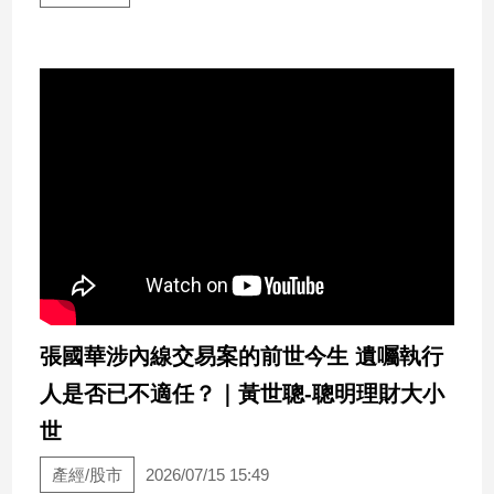
寵
物
Pet
影
音
專
區
合
作
媒
張國華涉內線交易案的前世今生 遺囑執行
體
人是否已不適任？｜黃世聰-聰明理財大小
世
投
產經/股市
2026/07/15 15:49
稿