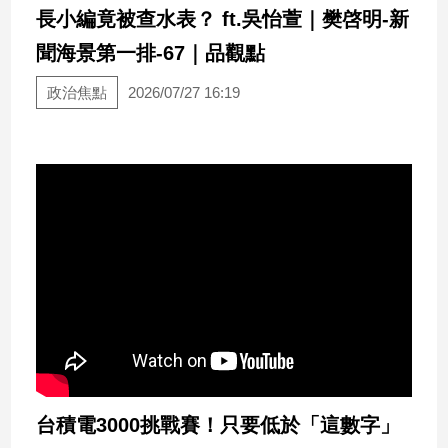
新
長小編竟被查水表？ ft.吳怡萱｜樊啓明-新
冠
聞海景第一排-67｜品觀點
病
毒
政治焦點
2026/07/27 16:19
專
區
南
台
灣
觀
點
南
台
灣
觀
台積電3000挑戰賽！只要低於「這數字」
點