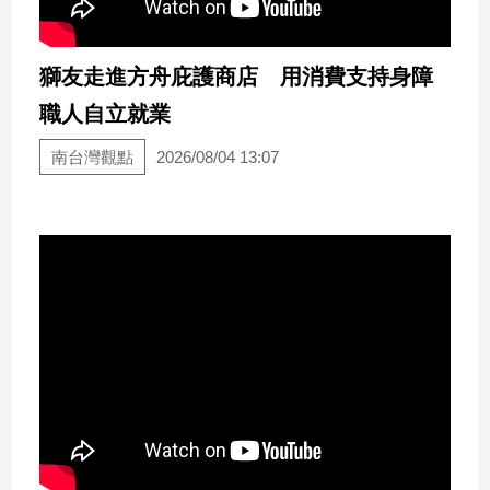
市
房
地
獅友走進方舟庇護商店 用消費支持身障
產
職人自立就業
南台灣觀點
2026/08/04 13:07
品
觀
點
政
治
政
治
焦
點
品
觀
點