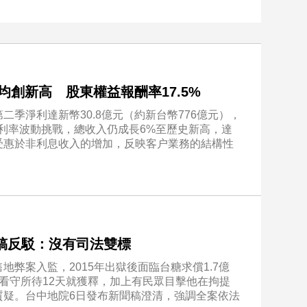
創新高 股東權益報酬率17.5%
季淨利達新幣30.8億元（約新台幣776億元），
利率波動挑戰，總收入仍成長6%至歷史新高，達
主要受惠於非利息收入的增加，反映客户業務的結構性
稿反駁：沒有司法雙標
弊案入監，2015年出獄後面臨台糖求償1.7億
看守所待12天就獲釋，加上有民眾目擊他在拘提
質疑。台中地院6日發布新聞稿澄清，強調全案依法