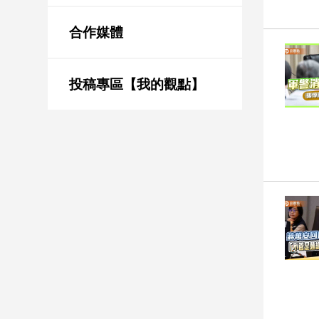
新
冠
合作媒體
病
毒
專
區
投稿專區【我的觀點】
南
台
灣
觀
點
南
台
灣
觀
點