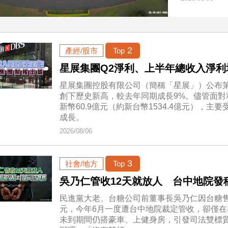
2
產經/股市
Top
星展集團Q2淨利、上半年總收入淨利均
星展集團控股有限公司（簡稱「星展」）公布第二
創下歷史新高，較去年同期成長9%。儘管面對
新幣60.9億元（約新台幣1534.4億元），
成長。
2026/08/06
3
社會/地方
Top
吳乃仁管收12天就放人 台中地院發
民進黨大老、台糖公司前董事長吳乃仁因台糖售地
元，今年6月一度遭台中地院裁定管收，卻僅在
未到期間仍搭豪車、上健身房，引發司法雙標