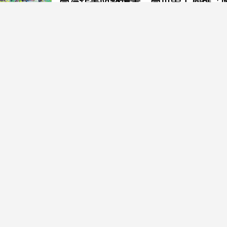
高溫作業防熱傷害 高市勞工局推「
高雄市勞工局偕勞動部職安署、財團法人職業
預防宣導及觀摩會」，邀請125位營造業與相
宣導展示及管理實務觀摩交流，以實例全面推
2026-08-06 12:30:16
南台灣觀點
192隊齊聚高雄 Formosa 7s打
「2026福爾摩沙國際七人制足球錦標賽（2026 
賽事邁入第三屆，規模再創新高，共吸引來自
賓、越南及新加坡等地192支隊伍參賽，其中
友，共同打造臺灣歷來規模最大的國際青少年
2026-08-06 12:06:15
產經/股市
富坦新興市場月收益基金經理人訪台
一年期績效高達48.4%的富蘭克林坦伯頓新