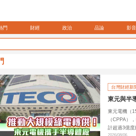
熱門
財經
政治
品論
影
門
台灣財經新
東元與半
東元電機（1
（CPPA）
計超過3億
2026/08/06