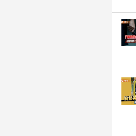
娛
樂
娛
樂
星
聞
流
行/
時
尚
追
星
生
活