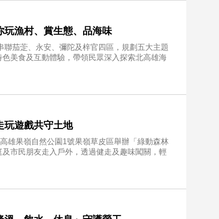
你玩漁村、賞生態、品海味
，串聯茄萣、永安、彌陀及梓官四區，規劃五大主題
特色美食及互動體驗，帶領民眾深入探索北高雄海
。
走玩遊戲共守土地
在高雄果嶺自然公園1號果嶺草皮區舉辦「綠動森林
庭及市民朋友走入戶外，透過健走及趣味闖關，輕