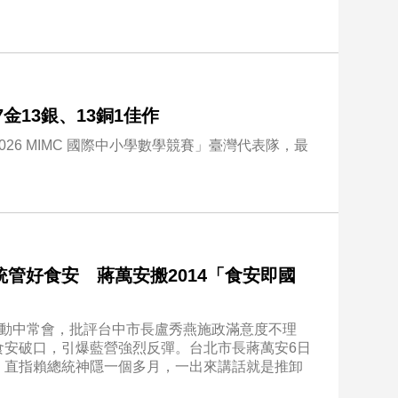
7金13銀、13銅1佳作
26 MIMC 國際中小學數學競賽」臺灣代表隊，最
管好食安 蔣萬安搬2014「食安即國
行動中常會，批評台中市長盧秀燕施政滿意度不理
食安破口，引爆藍營強烈反彈。台北市長蔣萬安6日
，直指賴總統神隱一個多月，一出來講話就是推卸