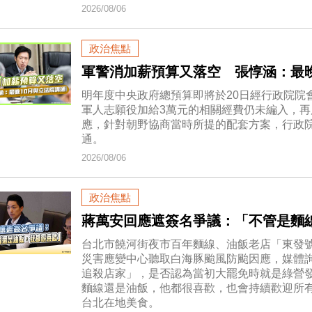
2026/08/06
政治焦點
軍警消加薪預算又落空 張惇涵：最晚
明年度中央政府總預算即將於20日經行政院院
軍人志願役加給3萬元的相關經費仍未編入，再
應，針對朝野協商當時所提的配套方案，行政院
通。
2026/08/06
政治焦點
蔣萬安回應遮簽名爭議：「不管是麵
台北市饒河街夜市百年麵線、油飯老店「東發
災害應變中心聽取白海豚颱風防颱因應，媒體
追殺店家」，是否認為當初大罷免時就是綠營
麵線還是油飯，他都很喜歡，也會持續歡迎所
台北在地美食。