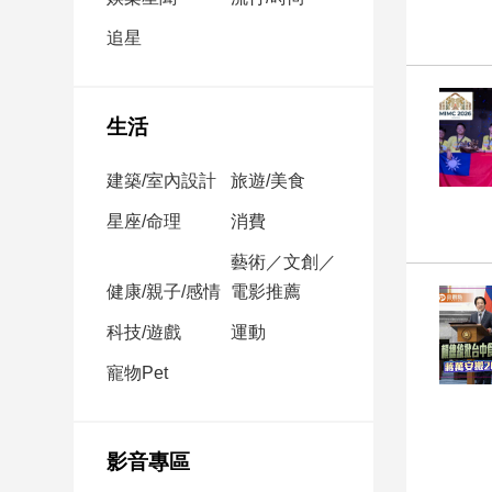
民
調
追星
國
會
焦
生活
點
建築/室內設計
旅遊/美食
觀
星座/命理
消費
點
藝術／文創／
健康/親子/感情
電影推薦
兩
岸/
科技/遊戲
運動
國
際
寵物Pet
社
會/
地
影音專區
方