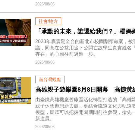
2026/08/06
社會/地方
「承勳的未來，誰還給我們？」楊媽
2023年底震驚全台的新北市校園割頸命案，
議，同意在公益用途下公開亡故學生真實姓名
存在」的心願往前邁進一步。
2026/08/06
南台灣觀點
高雄親子遊樂園8月8日開幕 高捷黃
由臺鐵高雄機廠舊廠區活化轉型打造的「高雄親
親子休憩遊憩新去處，更結合鐵道文化與軌道
模型，民眾可以把握開園期間前往參觀，搶先
新進展。
2026/08/06