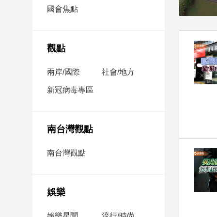
市
國會焦點
房
地
產
觀點
兩岸/國際
社會/地方
品
觀
新冠病毒專區
點
政
治
南台灣觀點
政
南台灣觀點
治
焦
點
娛樂
品
觀
點
娛樂星聞
流行/時尚