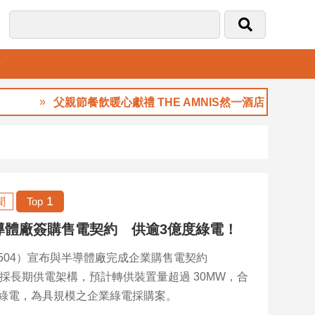
音
父親節餐飲暖心獻禮 THE AMNIS然一酒店「夏日藏禮」登場
1
聞
Top
導體廠簽購售電契約 供逾3億度綠電！
504）宣布與半導體廠完成企業購售電契約
，採長期供電架構，預計轉供裝置量超過 30MW，合
度綠電，為具規模之企業綠電採購案。