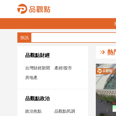
品
觀
點
財
熱
經
品觀點財經
台
台灣財經新聞
產經/股市
灣
財
房地產
經
新
聞
品觀點政治
產
經/
政治焦點
品觀點民調
股