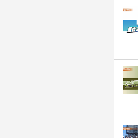
建
築/
室
內
設
計
旅
遊/
美
食
星
座/
命
理
消
費
健
康/
親