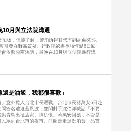
10月與立法院溝通
會拍板，但據了解，警消所得替代率調高至80%、
度引發在野黨質疑。行政院祕書長張惇涵6日回
會依照協商決議，最晚在10月與立法院進行溝
線還是油飯，我都很喜歡」
號」意外捲入台北市長選戰。台北市長蔣萬安6日赴
詢問簽名遭遮蓋風波，並問對手沈伯洋喊話「不要
發動青鳥出征店家、搞仇恨。蔣萬安回應，不管是
有民眾到台北市的夜市、商圈走走逛逛消費，品嘗