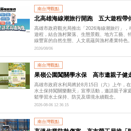
南台灣觀點
北高雄海線潮旅行開跑 五大遊程帶
高雄市政府觀光局推出「2026海線潮旅行」
遊程，結合漁村聚落、生態景觀、地方工藝、
線豐富的自然生態、人文底蘊與漁村產業特色
2026/08/06
南台灣觀點
果嶺公園闖關學水保 高市邀親子健
高雄市政府水利局將於8月15日（六）上午，
水土保持闖關樂翻天」宣導活動，邀請親子家
鬆學習水土保持、防災及環境永續觀念。
2026-08-06 12:36:15
南台灣觀點