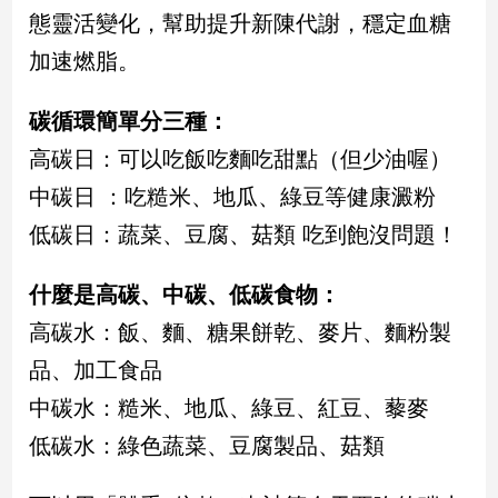
民
態靈活變化，幫助提升新陳代謝，穩定血糖
調
加速燃脂。
國
會
焦
碳循環簡單分三種：
點
高碳日：可以吃飯吃麵吃甜點（但少油喔）
中碳日 ：吃糙米、地瓜、綠豆等健康澱粉
觀
低碳日：蔬菜、豆腐、菇類 吃到飽沒問題！
點
什麼是高碳、中碳、低碳食物：
兩
岸/
高碳水：飯、麵、糖果餅乾、麥片、麵粉製
國
品、加工食品
際
中碳水：糙米、地瓜、綠豆、紅豆、藜麥
社
會/
低碳水：綠色蔬菜、豆腐製品、菇類
地
方