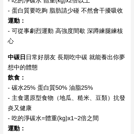
- 吃的淨碳水 體重(kg)x2倍以上
- 蛋白質要吃夠 脂肪請少碰 不然會干擾吸收
娛
運動：
樂
- 可從事劇烈運動 高強度間歇 深蹲練腿練核
娛
心
樂
星
聞
中碳日
日常好朋友 長期吃中碳 就能養出你夢
流
想中的體態
行/
飲食：
時
尚
- 碳水25% 蛋白質50% 油脂25%
追
- 主食選原型食物（地瓜、糙米、豆類）抗發
星
炎又健康
- 吃的淨碳水=體重(kg)x1~2倍之間
生
運動：
活