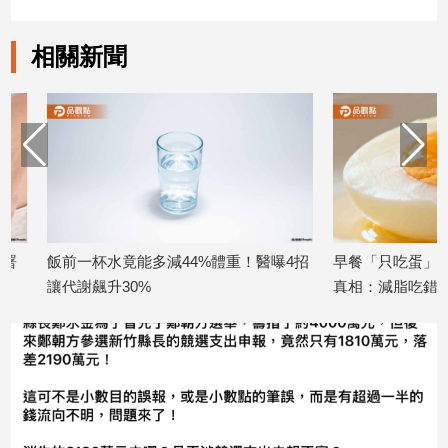
專
區
相關新聞
【我
的
觀
點】
飯前一杯水竟能多減44%體重！醫曝4招
早餐「只吃蛋」很母湯
讓代謝飆升30%
真相：減脂吃錯更累
2026/07/28
2026/07/23