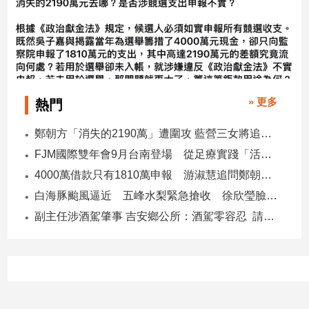
» 更多
熱門
鄭朝方「消失的2190萬」遭圍攻 藍營三女將追金流 拿出還款證明
FJM國際雙年會9月台南登場 從足療實踐「活出愛」
4000萬借款只有1810萬申報 游淑慧追問鄭朝方：2190萬差額去哪了
白海豚颱風逼近 五峰水梨緊急搶收 徐欣瑩臉書急呼「搶救五峰水梨」
副主任涉酒駕肇事 吉安鄉公所：酒駕零容忍 請辭獲准