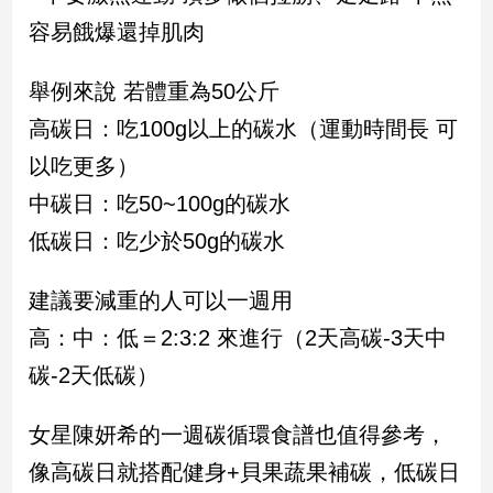
子/
容易餓爆還掉肌肉
感
情
舉例來說 若體重為50公斤
藝
術
高碳日：吃100g以上的碳水（運動時間長 可
／
以吃更多）
文
創
中碳日：吃50~100g的碳水
／
低碳日：吃少於50g的碳水
電
影
推
建議要減重的人可以一週用
薦
高：中：低＝2:3:2 來進行（2天高碳-3天中
科
技/
碳-2天低碳）
遊
戲
女星陳妍希的一週碳循環食譜也值得參考，
運
動
像高碳日就搭配健身+貝果蔬果補碳，低碳日