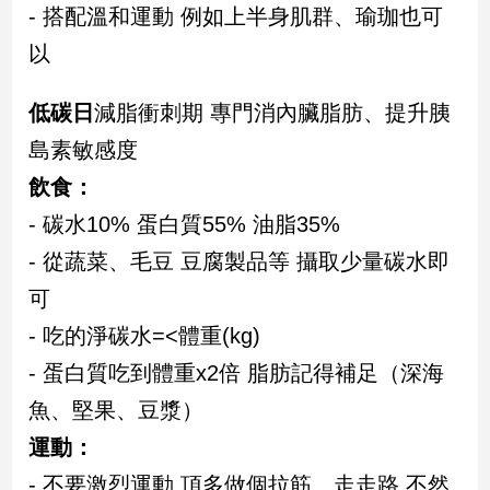
- 搭配溫和運動 例如上半身肌群、瑜珈也可
建
以
築/
室
內
低碳日
減脂衝刺期 專門消內臟脂肪、提升胰
設
計
島素敏感度
旅
飲食：
遊/
- 碳水10% 蛋白質55% 油脂35%
美
食
- 從蔬菜、毛豆 豆腐製品等 攝取少量碳水即
星
可
座/
命
- 吃的淨碳水=<體重(kg)
理
- 蛋白質吃到體重x2倍 脂肪記得補足（深海
消
費
魚、堅果、豆漿）
健
運動：
康/
- 不要激烈運動 頂多做個拉筋、走走路 不然
親