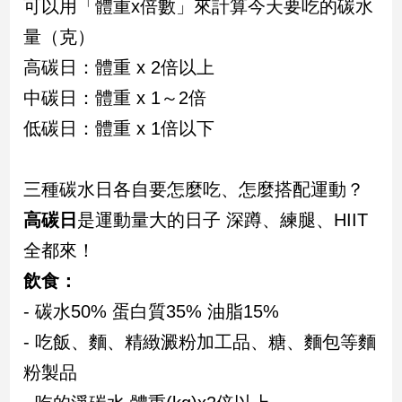
可以用「體重x倍數」來計算今天要吃的碳水
新
冠
量（克）
病
高碳日：體重 x 2倍以上
毒
專
中碳日：體重 x 1～2倍
區
低碳日：體重 x 1倍以下
南
三種碳水日各自要怎麼吃、怎麼搭配運動？
台
高碳日
是運動量大的日子 深蹲、練腿、HIIT
灣
觀
全都來！
點
飲食：
南
- 碳水50% 蛋白質35% 油脂15%
台
- 吃飯、麵、精緻澱粉加工品、糖、麵包等麵
灣
觀
粉製品
點