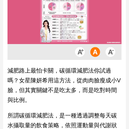
市
房
地
產
品
觀
點
政
減肥路上最怕卡關，碳循環減肥法你試過
治
嗎？女星陳妍希用這方法，從肉肉臉瘦成小V
政
臉，但其實關鍵不是吃太多，而是吃對時間
治
與比例。
焦
點
品
所謂碳循環減肥法，是一種透過調整每天碳
觀
水攝取量的飲食策略，依照運動量與代謝狀
點