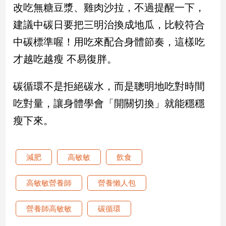
寵
改吃無糖豆漿、雞肉沙拉，不過提醒一下，
物
建議中碳日要把三明治換成地瓜，比較符合
Pet
中碳標準喔！用吃來配合身體節奏，這樣吃
才越吃越瘦 不易復胖。
影
音
碳循環不是拒絕碳水，而是聰明地吃對時間
專
區
吃對量，讓身體學會「開關切換」就能穩穩
瘦下來。
合
作
減肥
高敏敏
飲食
媒
體
高敏敏營養師
營養懶人包
營養師高敏敏
碳循環
投
稿