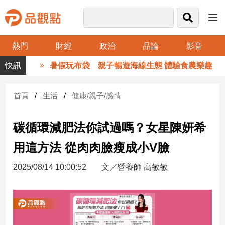
熱門
財經
政治
品論
影音
品
暑假玩布袋 親子暢遊海線生態 體驗食農樂趣
觀
點
財
首頁
生活
健康/親子/感情
經
碳循環減肥法你試過嗎？女星陳妍希
台
灣
用這方法 從肉肉臉瘦成小V臉
財
經
2025/08/14 10:00:52
文／營養師 高敏敏
新
聞
產
經/
股