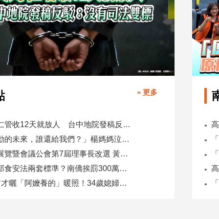
» 更多
點
吳乃仁管收12天就放人 台中地院發稿反駁：沒有司法雙標
「承勳的未來，誰還給我們？」楊媽媽泣控教唆少女怕毀前途
全國展覽暨會議公會第7屆理事長改選 黃潔儀接任
同一部食安法兩套標準？南僑挨罰300萬 台糖驗出苯駢芘卻免責
5天前才曬「阿嬤養的」暖照！34歲媳婦慘遭公公砍死