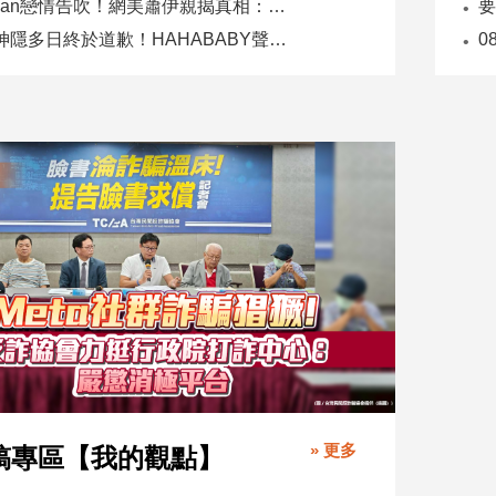
Joeman戀情告吹！網美蕭伊親揭真相：是我提分手、我封鎖他
二伯神隱多日終於道歉！HAHABABY聲明未提抄襲爭議
» 更多
稿專區【我的觀點】