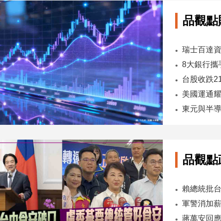
品觀點
台股收跌2
東元與半導
品觀點
軍警消加薪
蔣萬安回