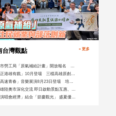
» 更多
南台灣觀點
高市勞工局「原氣補給計畫」開放報名 培育原民青年就業力與部落創新
「正港雄有戲」10月登場 三檔高雄原創劇作接力演出
「高速青春」音樂展演8月23日登場 培育樂團發表新作接力開唱
高雄陸奧市深化交流 即日啟動景點互惠、簽署教育合作MOU
「演唱會經濟」結合「節慶觀光」 盛夏優惠券帶動商圈消費升溫