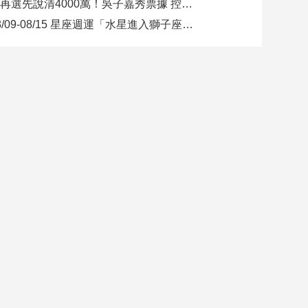
要再選先說清4000萬！吳子嘉秀票據 控鄭永金為鄭朝方2018選縣長籌錢至今未還
08/09-08/15 星座週運「水星進入獅子座，表達力、自信與創意提升」