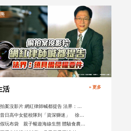
» 更多
生活
偷拍案沒影片 網紅律師喊都提告 法界：須具備侵權要件
從昔日高中女籃校隊到「資深獅迷」 徐欣瑩現身攻城獅開訓為球隊加油
暑假玩布袋 親子暢遊海線生態 體驗食農樂趣