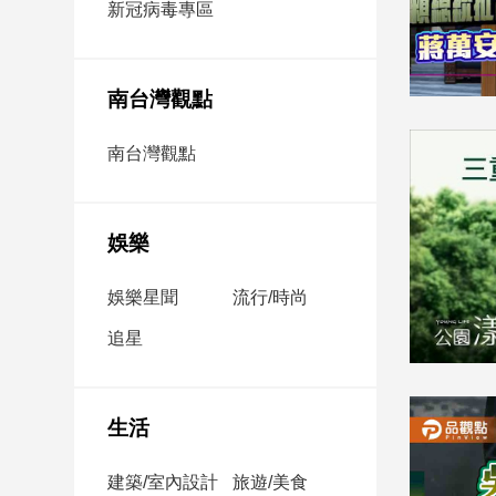
新冠病毒專區
新
冠
病
毒
南台灣觀點
專
區
南台灣觀點
南
台
娛樂
灣
娛樂星聞
流行/時尚
觀
點
追星
南
台
灣
生活
觀
點
建築/室內設計
旅遊/美食