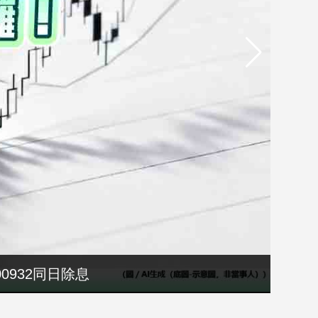
選縣長籌錢至今未還
00932同日除息