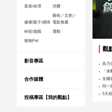
星座/命理
消費
娛
藝術／文創／
樂
健康/親子/感情
電影推薦
娛
科技/遊戲
運動
樂
寵物Pet
星
聞
觀
流
行/
影音專區
時
尚
追
合作媒體
星
投稿專區【我的觀點】
生
活