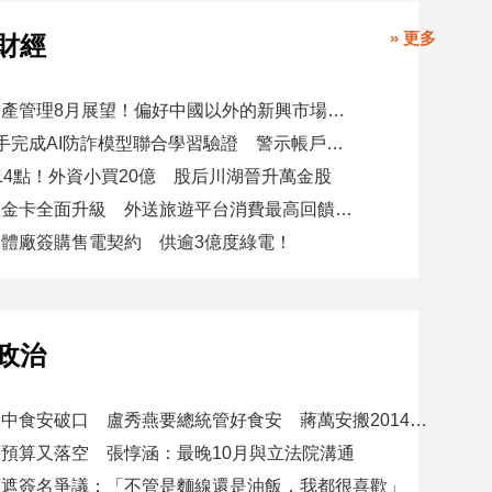
» 更多
財經
瑞士百達資產管理8月展望！偏好中國以外的新興市場 看好這些產業
8大銀行攜手完成AI防詐模型聯合學習驗證 警示帳戶準確度提升2倍
14點！外資小買20億 股后川湖晉升萬金股
美國運通耀金卡全面升級 外送旅遊平台消費最高回饋4400刷卡金！
體廠簽購售電契約 供逾3億度綠電！
政治
賴總統批台中食安破口 盧秀燕要總統管好食安 蔣萬安搬2014「食安即國安」打臉
預算又落空 張惇涵：最晚10月與立法院溝通
應遮簽名爭議：「不管是麵線還是油飯，我都很喜歡」