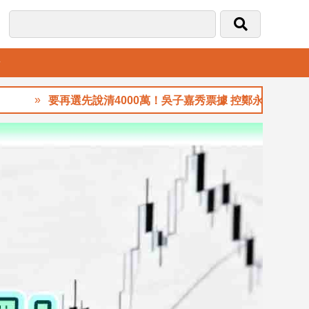
音
要再選先說清4000萬！吳子嘉秀票據 控鄭永金為鄭朝方2018