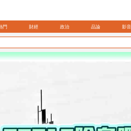
熱門
財經
政治
品論
影