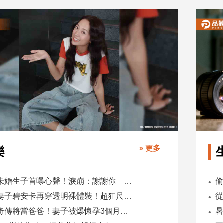
» 更多
樂
鬼鬼未婚生子首曝心聲！淚崩：謝謝你 選擇我當你父母
肯爺妻子碧安卡再穿透明裸體裝！超狂尺度引爆全網熱議
蕭煌奇傳將當爸爸！妻子被爆懷孕3個月 經紀公司回應了