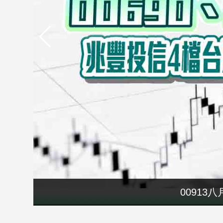
市
房
地
產
品
觀
點
政
治
政
治
焦
點
要再選先說清
00913
品
觀
點