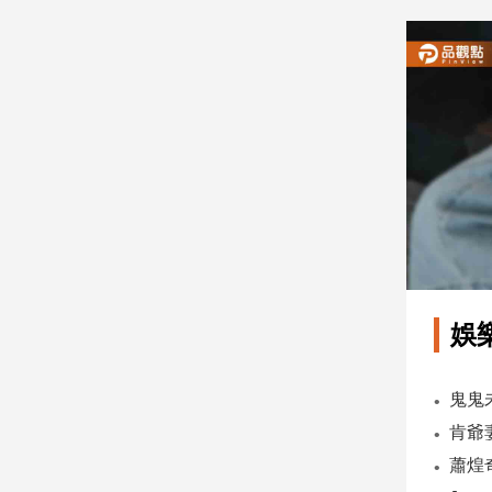
建
築/
室
內
設
計
旅
遊/
美
食
星
座/
命
娛
理
消
費
健
康/
親