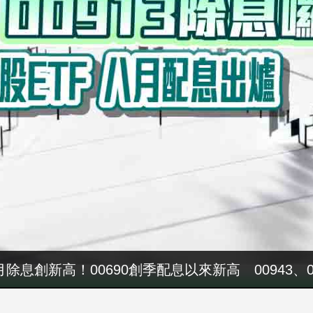
4000萬！吳子嘉秀票據 控鄭永金為鄭朝方2018
八月除息創新高！00690創季配息以來新高 00943、