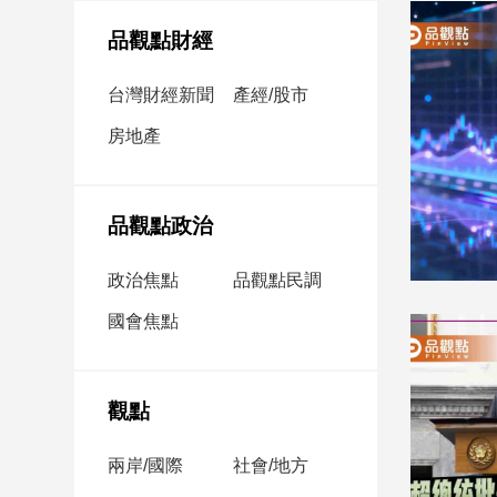
民
調
品觀點財經
國
會
台灣財經新聞
產經/股市
焦
房地產
點
觀
品觀點政治
點
政治焦點
品觀點民調
兩
國會焦點
岸/
國
際
社
觀點
會/
地
兩岸/國際
社會/地方
方