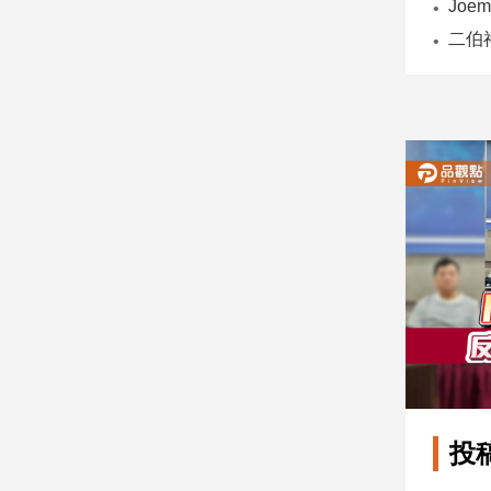
子/
感
情
藝
術
／
文
創
／
電
影
推
薦
科
技/
遊
戲
運
投
動