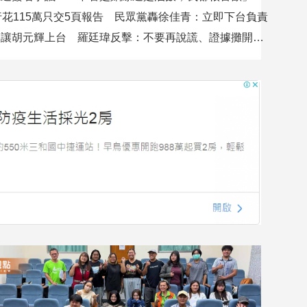
行花115萬只交5頁報告 民眾黨轟徐佳青：立即下台負責
吳沛憶控不讓胡元輝上台 羅廷瑋反擊：不要再說謊、證據攤開會很難看