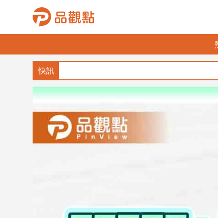
品
觀
點
財
經
台
灣
財
經
新
聞
產
經/
股