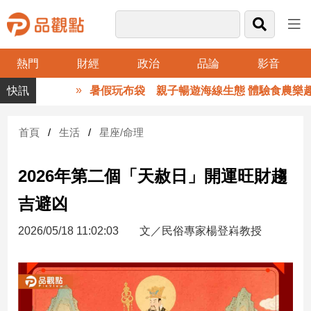
熱門
財經
政治
品論
影音
品
暑假玩布袋 親子暢遊海線生態 體驗食農樂趣
觀
點
財
首頁
生活
星座/命理
經
2026年第二個「天赦日」開運旺財趨
台
灣
吉避凶
財
經
2026/05/18 11:02:03
文／民俗專家楊登嵙教授
新
聞
產
經/
股