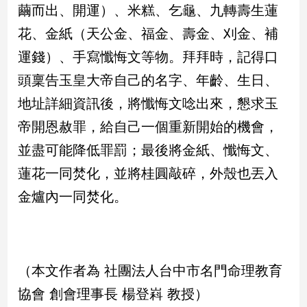
繭而出、開運）、米糕、乞龜、九轉壽生蓮
花、金紙（天公金、福金、壽金、刈金、補
娛
樂
運錢）、手寫懺悔文等物。拜拜時，記得口
頭稟告玉皇大帝自己的名字、年齡、生日、
娛
樂
地址詳細資訊後，將懺悔文唸出來，懇求玉
星
帝開恩赦罪，給自己一個重新開始的機會，
聞
流
並盡可能降低罪罰；最後將金紙、懺悔文、
行/
蓮花一同焚化，並將桂圓敲碎，外殼也丟入
時
尚
金爐內一同焚化。
追
星
（本文作者為 社團法人台中市名門命理教育
生
協會 創會理事長 楊登嵙 教授）
活