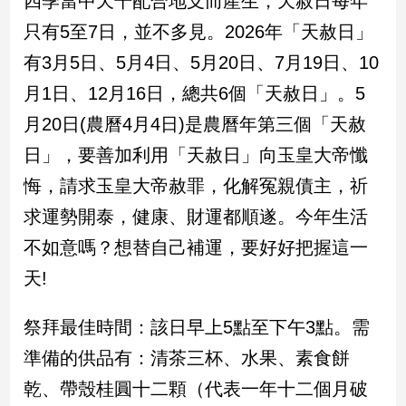
四季當中天干配合地支而產生，天赦日每年
新
只有5至7日，並不多見。2026年「天赦日」
冠
病
有3月5日、5月4日、5月20日、7月19日、10
毒
專
月1日、12月16日，總共6個「天赦日」。5
區
月20日(農曆4月4日)是農曆年第三個「天赦
日」，要善加利用「天赦日」向玉皇大帝懺
南
悔，請求玉皇大帝赦罪，化解冤親債主，祈
台
求運勢開泰，健康、財運都順遂。今年生活
灣
觀
不如意嗎？想替自己補運，要好好把握這一
點
天!
南
祭拜最佳時間：該日早上5點至下午3點。需
台
灣
準備的供品有：清茶三杯、水果、素食餅
觀
點
乾、帶殼桂圓十二顆（代表一年十二個月破