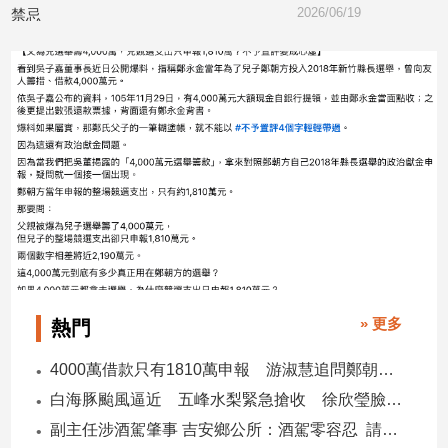
2026/06/19
水」
子/
2026/
感
情
藝
術
／
文
創
／
電
影
推
薦
科
» 更多
熱門
技/
遊
4000萬借款只有1810萬申報 游淑慧追問鄭朝方：2190萬差額去哪了
戲
白海豚颱風逼近 五峰水梨緊急搶收 徐欣瑩臉書急呼「搶救五峰水梨」
運
動
副主任涉酒駕肇事 吉安鄉公所：酒駕零容忍 請辭獲准