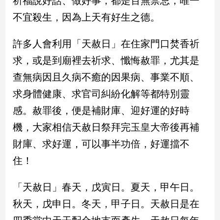
祈福說好話、做好事，都是百無禁忌，唯一
民
不宜殺生，因為上天有好生之德。
調
國
會
許多人會利用「天赦日」在住家門口焚香祈
焦
求，或是到廟裡去祈求、懺悔赦罪，尤其是
點
查無病因且久病不癒的因果病、事業不順、
求身體健康、求官司糾紛化解等都特別靈
觀
感。赦罪後，便是補財庫、迎好運的好時
點
機，大家相信天赦日祭拜完玉皇大帝後再補
兩
財庫、求好運，可以事半功倍，好運擋不
岸/
國
住！
際
社
「天赦日」春天，戊寅日。夏天，甲午日。
會/
地
秋天，戊申日。冬天，甲子日。天赦日是在
方