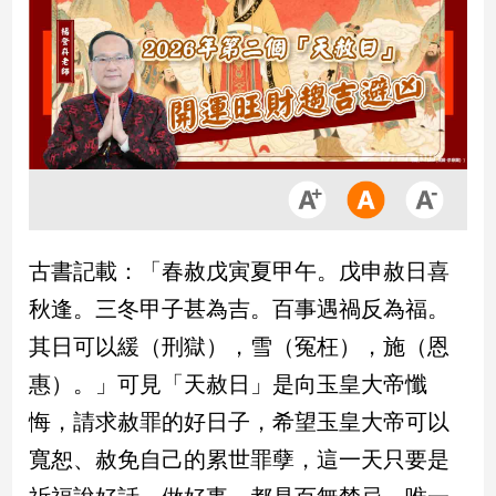
市
房
地
產
品
觀
點
政
古書記載：「春赦戊寅夏甲午。戊申赦日喜
治
秋逢。三冬甲子甚為吉。百事遇禍反為福。
政
其日可以緩（刑獄），雪（冤枉），施（恩
治
惠）。」可見「天赦日」是向玉皇大帝懺
焦
點
悔，請求赦罪的好日子，希望玉皇大帝可以
品
寬恕、赦免自己的累世罪孽，這一天只要是
觀
點