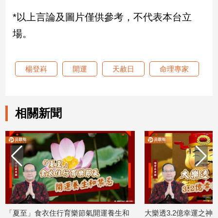
建
*以上言論及圖片僅供參考，不代表本台立
築/
場。
室
內
設
計
楊登嵙
開運
天赦日
命理專家
旅
遊/
美
食
相關新聞
星
座/
命
理
消
費
健
康/
節氣開運養生和
大樂透3.2億幸運之神要找您!
20
親