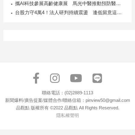
寵
攜AI科技參展高齡健康展 馬光中醫推動預防醫學迎接長壽新經濟
物
台股力守4萬4！法人研判持續震盪 逢低留意這些族群
Pet
影
音
專
區
合
作
聯絡電話：(02)2889-1113
媒
新聞爆料/廣告提案/媒體合作/聯絡信箱：pinview50@gmail.com
體
品觀點 版權所有 ©2022 品觀點 All Rights Reserved.
隱私權聲明
投
稿