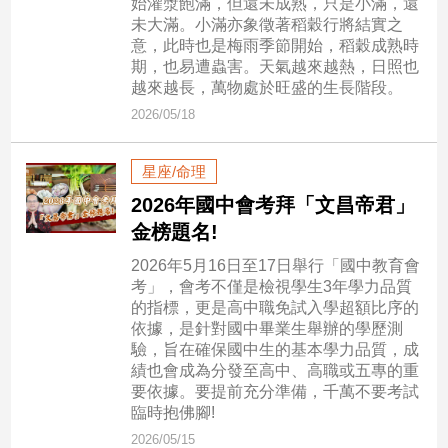
始灌漿飽滿，但還未成熟，只是小滿，還
子/
未大滿。小滿亦象徵著稻穀行將結實之
感
意，此時也是梅雨季節開始，稻穀成熟時
情
期，也易遭蟲害。天氣越來越熱，日照也
越來越長，萬物處於旺盛的生長階段。
藝
術
2026/05/18
／
文
星座/命理
創
／
2026年國中會考拜「文昌帝君」
電
金榜題名!
影
推
2026年5月16日至17日舉行「國中教育會
薦
考」，會考不僅是檢視學生3年學力品質
的指標，更是高中職免試入學超額比序的
科
依據，是針對國中畢業生舉辦的學歷測
技/
驗，旨在確保國中生的基本學力品質，成
遊
績也會成為分發至高中、高職或五專的重
戲
要依據。要提前充分準備，千萬不要考試
運
臨時抱佛腳!
動
2026/05/15