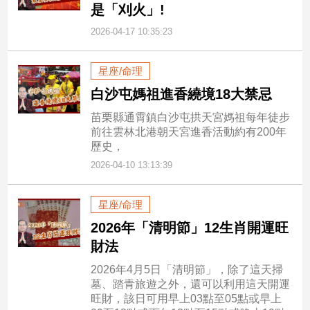
是「刈火」!
2026-04-17 10:35:23
星座/命理
白沙屯媽祖進香繞境18大禁忌
苗栗縣通霄鎮白沙屯拱天宮媽祖每年徒步
前往雲林北港朝天宮進香活動約有200年
歷史，
2026-04-10 13:13:39
星座/命理
2026年「清明節」12生肖開運旺
財法
2026年4月5日「清明節」，除了這天掃
墓、踏青旅遊之外，還可以利用這天開運
旺財，該日可用早上03點至05點或早上