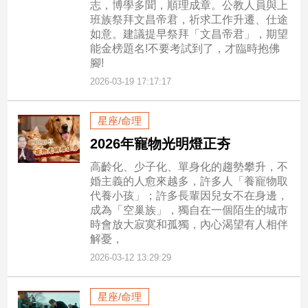
志，博學多聞，順理成章。公教人員與上
班族祭拜文昌帝君，祈求工作升遷、仕途
如意。建議提早祭拜「文昌帝君」，期望
能金榜題名!不要考試到了，才臨時抱佛
腳!
2026-03-19 17:17:17
星座/命理
2026年寵物光明燈正夯
高齡化、少子化、單身化的趨勢攀升，不
婚主義的人愈來越多，許多人「養寵物取
代養小孩」；許多長輩因兒女不在身邊，
成為「空巢族」，獨自在一個陌生的城市
時會放大寂寞和孤獨，內心渴望有人相伴
解憂，
2026-03-12 13:29:29
星座/命理