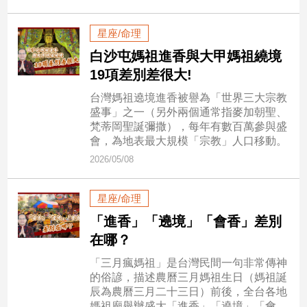
寵
物
星座/命理
Pet
白沙屯媽祖進香與大甲媽祖繞境
19項差別差很大!
影
台灣媽祖遶境進香被譽為「世界三大宗教
音
盛事」之一（另外兩個通常指麥加朝聖、
專
梵蒂岡聖誕彌撒），每年有數百萬參與盛
區
會，為地表最大規模「宗教」人口移動。
2026/05/08
合
星座/命理
作
媒
「進香」「遶境」「會香」差別
體
在哪？
「三月瘋媽祖」是台灣民間一句非常傳神
的俗諺，描述農曆三月媽祖生日（媽祖誕
投
辰為農曆三月二十三日）前後，全台各地
稿
媽祖廟舉辦盛大「進香」「遶境」「會