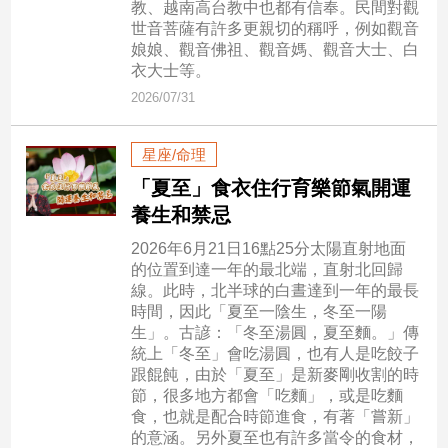
市
教、越南高台教中也都有信奉。民間對觀
世音菩薩有許多更親切的稱呼，例如觀音
房
娘娘、觀音佛祖、觀音媽、觀音大士、白
地
衣大士等。
產
2026/07/31
品
星座/命理
觀
「夏至」食衣住行育樂節氣開運
點
養生和禁忌
政
2026年6月21日16點25分太陽直射地面
治
的位置到達一年的最北端，直射北回歸
線。此時，北半球的白晝達到一年的最長
政
時間，因此「夏至一陰生，冬至一陽
治
生」。古諺：「冬至湯圓，夏至麵。」傳
焦
統上「冬至」會吃湯圓，也有人是吃餃子
點
跟餛飩，由於「夏至」是新麥剛收割的時
節，很多地方都會「吃麵」，或是吃麵
品
食，也就是配合時節進食，有著「嘗新」
觀
的意涵。另外夏至也有許多當令的食材，
點