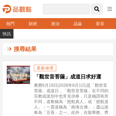
熱門
財經
政治
品論
影音
品
觀
點
財
搜尋結果
經
台
星座/命理
灣
「觀世音菩薩」成道日求好運
財
經
農曆6月19日(2026年8月1日)是「觀世音
新
菩薩」成道日，「觀世音菩薩」在不同的
聞
宗教或派別中也常見供奉，只是稱謂有所
產
不同，道教稱為「慈航真人」或「慈航道
經/
人」；一貫道稱為「南海古佛」；靈山派
股
奉為「五母」之一。此外，在龍華教、齊