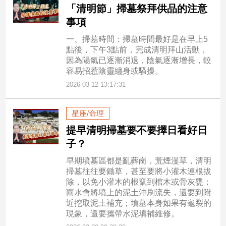
「清明節」掃墓祭拜供品的注意
事項
一、掃墓時間：掃墓時間最好是在早上5
點後，下午3點前，完成清明拜山活動，
因為陽氣已逐漸消退，陰氣逐漸增長，較
容易招惹陰靈纏身或騷擾。
2026-03-12 13:17:31
星座/命理
提早清明掃墓要不要擇日看好日
子？
早期墳墓區都是亂葬崗，荒煙漫草，清明
掃墓往往要鋤草，甚至要將小灌木連根拔
除，以免小灌木的根竄到棺木或骨灰甕；
雨水會將墳上的泥土沖刷流失，還要到附
近挖取泥土補充；墳墓本身如果有龜裂的
現象，還要攜帶水泥填補維修。