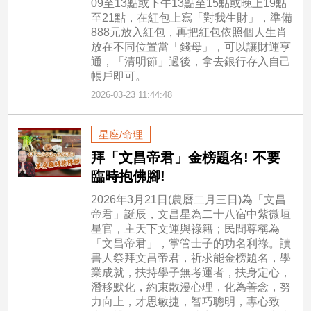
09至13點或下午13點至15點或晚上19點
至21點，在紅包上寫「對我生財」，準備
888元放入紅包，再把紅包依照個人生肖
放在不同位置當「錢母」，可以讓財運亨
通，「清明節」過後，拿去銀行存入自己
帳戶即可。
2026-03-23 11:44:48
星座/命理
拜「文昌帝君」金榜題名! 不要
臨時抱佛腳!
2026年3月21日(農曆二月三日)為「文昌
帝君」誕辰，文昌星為二十八宿中紫微垣
星官，主天下文運與祿籍；民間尊稱為
「文昌帝君」，掌管士子的功名利祿。讀
書人祭拜文昌帝君，祈求能金榜題名，學
業成就，扶持學子無考運者，扶身定心，
潛移默化，約束散漫心理，化為善念，努
力向上，才思敏捷，智巧聰明，專心致