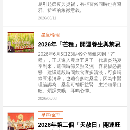
易引起瘟疫與災禍，有些習俗同時也有避
邪、祈福的象徵意義。
娛
2026/06/11
樂
星座/命理
娛
樂
2026年「芒種」開運養生與禁忌
星
聞
2026年6月5日23點49分節氣來到「芒
種」，正式進入農曆五月了，代表炎熱夏
流
季到來，這個時節又熱又濕，容易惱怒憂
行/
鬱，建議這段時間飲食宜多清淡，可多喝
時
綠豆湯消暑，也適合多吃桑葚，因為中醫
尚
理論認為，桑葚可補肝益腎，主治頭暈目
追
眩、煩躁失眠、耳鳴心悸。
星
2026/06/03
星座/命理
生
2026年第二個「天赦日」開運旺
活