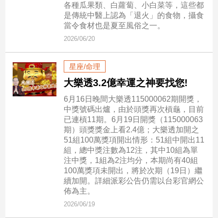
各種瓜果類、白蘿蔔、小白菜等，這些都
民
是傳統中醫上認為「退火」的食物，攝食
調
當令食材也是夏至風俗之一。
國
2026/06/20
會
焦
點
星座/命理
大樂透3.2億幸運之神要找您!
觀
6月16日晚間大樂透115000062期開獎，
中獎號碼出爐，由於頭獎再次槓龜，目前
點
已連槓11期。6月19日開獎（115000063
期）頭獎獎金上看2.4億；大樂透加開之
兩
51組100萬獎項開出情形：51組中開出11
岸/
組，總中獎注數為12注，其中10組為單
國
注中獎，1組為2注均分，本期尚有40組
際
100萬獎項未開出，將於次期（19日）繼
社
續加開。詳細派彩公告仍需以台彩官網公
會/
佈為主。
地
2026/06/19
方