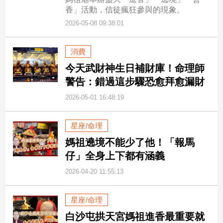
專
香」活動，信徒瘋狂參與的現象。
區
2026-05-08 09:38:01
【我
的
消費
觀
今天武財神生日補財庫！命理師
點】
警告：錯過這步驟恐愈拜愈漏財
2026-05-01 16:48:19
星座/命理
媽祖遶境不能少了他！「報馬
仔」全身上下都有涵義
2026-04-20 11:55:13
星座/命理
白沙屯拱天宮媽祖進香最重要就