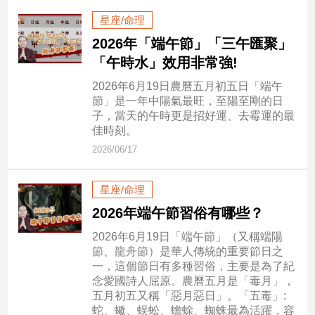
新
星座/命理
冠
病
2026年「端午節」「三午匯聚」
毒
「午時水」效用非常強!
專
區
2026年6月19日農曆五月初五日「端午
節」是一年中陽氣最旺，至陽至剛的日
子，當天的午時更是招好運、去霉運的最
佳時刻。
南
2026/06/17
台
灣
觀
星座/命理
點
2026年端午節習俗有哪些？
2026年6月19日「端午節」（又稱端陽
南
節、龍舟節）是華人傳統的重要節日之
台
一，這個節日有多種習俗，主要是為了紀
灣
念愛國詩人屈原。農曆五月是「毒月」，
觀
五月初五又稱「惡月惡日」。「五毒」:
點
蛇、蠍、蜈蚣、蟾蜍、蜘蛛最為活躍，容