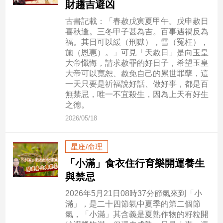
財趨吉避凶
建
古書記載：「春赦戊寅夏甲午。戊申赦日
築/
喜秋逢。三冬甲子甚為吉。百事遇禍反為
室
福。其日可以緩（刑獄），雪（冤枉），
內
施（恩惠）。」可見「天赦日」是向玉皇
設
大帝懺悔，請求赦罪的好日子，希望玉皇
計
大帝可以寬恕、赦免自己的累世罪孽，這
旅
一天只要是祈福說好話、做好事，都是百
遊/
無禁忌，唯一不宜殺生，因為上天有好生
美
之德。
食
2026/05/18
星
座/
星座/命理
命
理
「小滿」食衣住行育樂開運養生
消
與禁忌
費
2026年5月21日08時37分節氣來到「小
健
滿」，是二十四節氣中夏季的第二個節
康/
氣，「小滿」其含義是夏熟作物的籽粒開
親