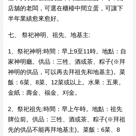
子/
店舖的老闆，可選在櫃檯中間立蛋，可讓下
感
半年業績愈來愈好。
情
藝
術
七、 祭祀神明、祖先、地基主:
／
文
1、祭祀神明:時間：早上9至11時。地點：自
創
／
家神明廳。供品：三牲、酒或茶、粽子(※拜
電
神明的供品，可以再去拜祖先和地基主)。菜
影
推
飯：6菜、8菜、12菜或以上。水果：五果。
薦
金紙：壽金、福金、刈金。
科
技/
遊
2、祭祀祖先:時間：早上午時。地點：祖先
戲
牌位前。供品：三牲、酒或茶、粽子(※拜祖
運
先的供品不能再拜地基主)。菜飯：6菜、8
動