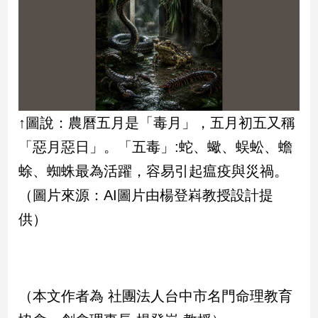
↑圖說：農曆五月是「毒月」，五月初五又稱
「惡月惡日」。「五毒」:蛇、蠍、蜈蚣、蟾
蜍、蜘蛛最為活躍，容易引起瘟疫與災禍。
（圖片來源：AI圖片由楊登嵙教授設計提
供）
（本文作者為 社團法人台中市名門命理教育