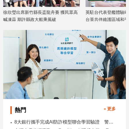
徐欣瑩出席新竹縣長盃龍舟賽 獲民眾高
英駐台代表登艦體驗端
喊凍蒜 期許縣政大船乘風破
台英共伴維護區域和平
2026/06/19
2026/06/22
» 更多
熱門
8大銀行攜手完成AI防詐模型聯合學習驗證 警示帳戶準確度提升2倍