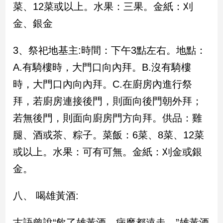
寵
菜、12菜或以上。水果：三果。金紙：刈
物
金、銀金
Pet
3、祭祀地基主:時間：下午3點左右。地點：
影
A.有騎樓時，大門口向內拜。B.沒有騎樓
音
時，大門口內向內拜。C.在廚房內進行祭
專
區
拜，若廚房連接後門，則面向後門朝外拜；
若無後門，則面向廚房門方向拜。供品：雞
合
腿、酒或茶、粽子。菜飯：6菜、8菜、12菜
作
或以上。水果：可有可無。金紙：刈金或銀
媒
金。
體
八、 喝雄黃酒:
投
稿
古語曾說“飲了雄黃酒，病魔都遠走。”雄黃酒