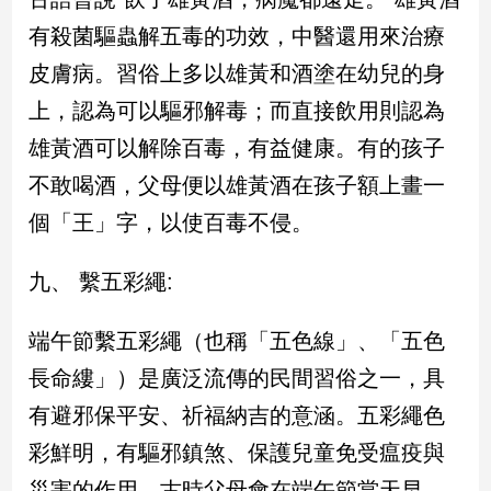
專
有殺菌驅蟲解五毒的功效，中醫還用來治療
區
皮膚病。習俗上多以雄黃和酒塗在幼兒的身
【我
的
上，認為可以驅邪解毒；而直接飲用則認為
觀
雄黃酒可以解除百毒，有益健康。有的孩子
點】
不敢喝酒，父母便以雄黃酒在孩子額上畫一
個「王」字，以使百毒不侵。
九、 繫五彩繩:
端午節繫五彩繩（也稱「五色線」、「五色
長命縷」）是廣泛流傳的民間習俗之一，具
有避邪保平安、祈福納吉的意涵。五彩繩色
彩鮮明，有驅邪鎮煞、保護兒童免受瘟疫與
災害的作用。古時父母會在端午節當天早