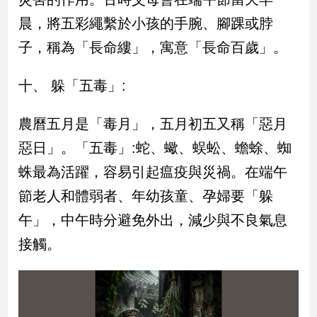
晨，將五彩繩繫於小孩的手腕、腳踝或脖
子，稱為「長命縷」，寓意「長命百歲」。
十、 躲「五毒」:
農曆五月是「毒月」，五月初五又稱「惡月
惡日」。「五毒」:蛇、蠍、蜈蚣、蟾蜍、蜘
蛛最為活躍，容易引起瘟疫與災禍。在端午
節老人和體弱者、年幼孩童、孕婦要「躲
午」，中午時分避免外出，減少與不良氣息
接觸。