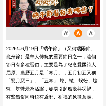
市
房
地
產
品
觀
2026年6月19日「端午節」（又稱端陽節、
點
政
龍舟節）是華人傳統的重要節日之一，這個
治
節日有多種習俗，主要是為了紀念愛國詩人
政
屈原。農曆五月是「毒月」，五月初五又稱
治
「惡月惡日」。「五毒」:蛇、蠍、蜈蚣、蟾
焦
點
蜍、蜘蛛最為活躍，容易引起瘟疫與災禍，
品
有些習俗同時也有避邪、祈福的象徵意義。
觀
點