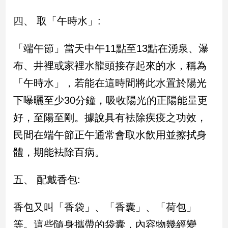
四、 取「午時水」:
娛
樂
「端午節」當天中午11點至13點在湧泉、瀑
娛
布、井裡或家裡水龍頭接存起來的水，稱為
樂
「午時水」，若能在這時間將此水置於陽光
星
聞
下曝曬至少30分鐘，吸收陽光的正陽能量更
流
好，至陽至剛。據說具有袪除疾疫之功效，
行/
時
民間在端午節正午通常會取水飲用並擦拭身
尚
體，期能袪除百病。
追
星
五、 配戴香包:
生
香包又叫「香袋」、「香囊」、「荷包」
活
等。這些隨身攜帶的袋囊，內容物幾經變