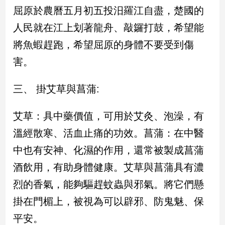
新
屈原於農曆五月初五投汨羅江自盡，楚國的
冠
人民就在江上划著龍舟、敲鑼打鼓，希望能
病
毒
將魚蝦趕跑，希望屈原的身體不要受到傷
專
區
害。
三、 掛艾草與菖蒲:
南
台
艾草：具中藥價值，可用於艾灸、泡澡，有
灣
溫經散寒、活血止痛的功效。菖蒲：在中醫
觀
點
中也有安神、化濕的作用，還常被製成菖蒲
酒飲用，有助身體健康。艾草與菖蒲具有濃
南
台
烈的香氣，能夠驅趕蚊蟲與邪氣。將它們懸
灣
掛在門楣上，被視為可以辟邪、防鬼魅、保
觀
點
平安。