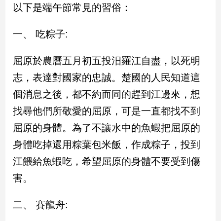
民
以下是端午節常見的習俗：
調
國
一、 吃粽子:
會
焦
屈原於農曆五月初五投汨羅江自盡，以死明
點
志，表達對國家的忠誠。楚國的人民知道這
個消息之後，都不約而同的趕到江邊來，想
觀
找尋他們所敬愛的屈原，可是一直都找不到
點
屈原的身體。為了不讓水中的魚蝦把屈原的
兩
身體吃掉還用粽葉包米飯，作成粽子，投到
岸/
國
江餵給魚蝦吃，希望屈原的身體不要受到傷
際
害。
社
會/
地
二、 賽龍舟:
方