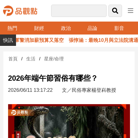
熱門
財經
政治
品論
影音
品
軍警消加薪預算又落空 張惇涵：最晚10月與立法院溝通
觀
點
財
首頁
生活
星座/命理
經
2026年端午節習俗有哪些？
台
灣
2026/06/11 13:17:22
文／民俗專家楊登嵙教授
財
經
新
聞
產
經/
股