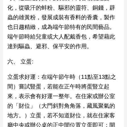
化，從吸汗的蚌粉、驅邪的靈符、銅錢，辟
建
築/
蟲的雄黃粉，發展成裝有香料的香囊，製作
室
內
也日趨精緻，成為端午節特有的民間藝品。
設
端午節時給兒童或大人配戴香包，希望藉此
計
達到驅蟲、避邪、保平安的作用。
旅
遊/
美
六、 立蛋:
食
星
立蛋求好運：在端午節午時（11點至13點之
座/
命
間）嘗試豎蛋，若能在正午時將蛋豎立起
理
來，表示會有好運一整年。在住家或辦公室
消
的「財位」（大門斜對角角落，藏風聚氣的
費
健
地方。）立蛋，若不知道財位，就在住家客
康/
廳中央或辦公桌的正中間位置立蛋即可；開
親