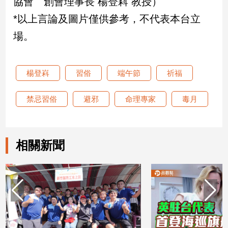
協會 創會理事長 楊登嵙 教授）
*以上言論及圖片僅供參考，不代表本台立
場。
楊登嵙
習俗
端午節
祈福
禁忌習俗
避邪
命理專家
毒月
相關新聞