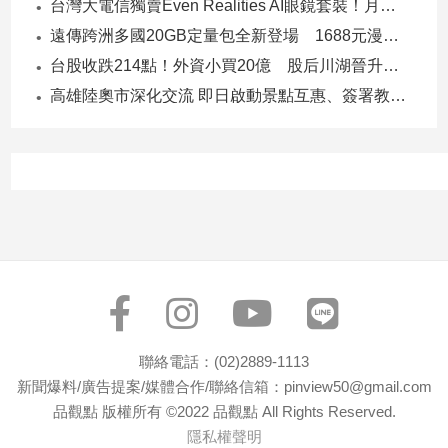
台灣大電信獨賣Even Realities AI眼鏡套裝！月付1399元 專案價3990
遠傳跨洲多國20GB定量包全新登場 1688元漫遊逾百國家！
台股收跌214點！外資小買20億 股后川湖晉升萬金股
高雄陸奧市深化交流 即日啟動景點互惠、簽署教育合作MOU
聯絡電話：(02)2889-1113
新聞爆料/廣告提案/媒體合作/聯絡信箱：pinview50@gmail.com
品觀點 版權所有 ©2022 品觀點 All Rights Reserved.
隱私權聲明