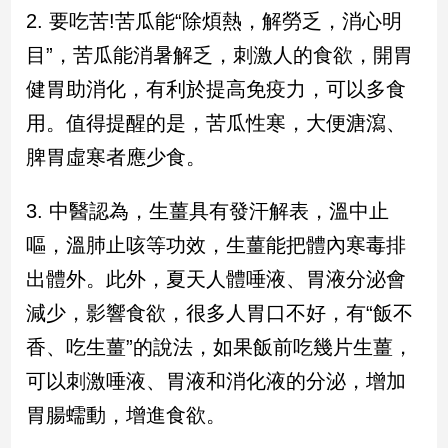
2. 要吃苦!苦瓜能“除煩熱，解勞乏，消心明
娛
目”，苦瓜能消暑解乏，刺激人的食欲，開胃
樂
健胃助消化，有利於提高免疫力，可以多食
用。值得提醒的是，苦瓜性寒，大便溏瀉、
娛
樂
脾胃虛寒者應少食。
星
聞
3. 中醫認為，生薑具有發汗解表，溫中止
流
行/
嘔，溫肺止咳等功效，生薑能把體內寒毒排
時
出體外。此外，夏天人體唾液、胃液分泌會
尚
追
減少，影響食欲，很多人胃口不好，有“飯不
星
香、吃生薑”的說法，如果飯前吃幾片生薑，
可以刺激唾液、胃液和消化液的分泌，增加
生
胃腸蠕動，增進食欲。
活