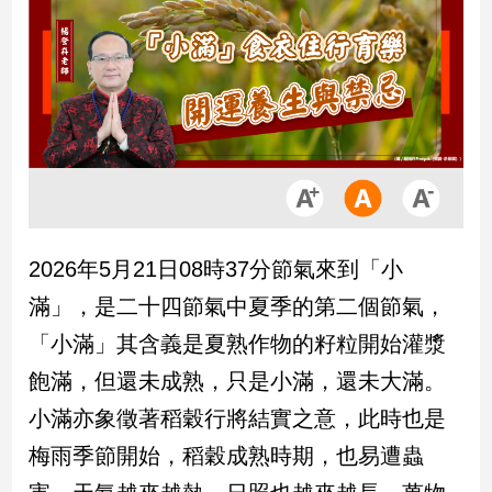
市
房
地
產
品
觀
點
政
2026年5月21日08時37分節氣來到「小
治
滿」，是二十四節氣中夏季的第二個節氣，
政
「小滿」其含義是夏熟作物的籽粒開始灌漿
治
飽滿，但還未成熟，只是小滿，還未大滿。
焦
點
小滿亦象徵著稻穀行將結實之意，此時也是
品
梅雨季節開始，稻穀成熟時期，也易遭蟲
觀
點