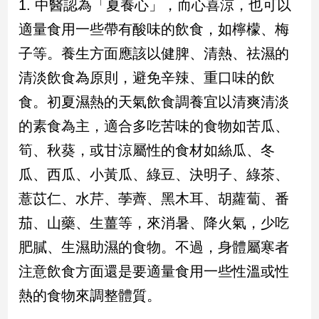
1. 中醫認為「夏養心」，而心喜涼，也可以
新
冠
適量食用一些帶有酸味的飲食，如檸檬、梅
病
子等。養生方面應該以健脾、清熱、祛濕的
毒
專
清淡飲食為原則，避免辛辣、重口味的飲
區
食。初夏濕熱的天氣飲食調養宜以清爽清淡
的素食為主，適合多吃苦味的食物如苦瓜、
南
筍、秋葵，或甘涼屬性的食材如絲瓜、冬
台
瓜、西瓜、小黃瓜、綠豆、決明子、綠茶、
灣
觀
薏苡仁、水芹、荸薺、黑木耳、胡蘿蔔、番
點
茄、山藥、生薑等，來消暑、降火氣，少吃
南
肥膩、生濕助濕的食物。不過，身體屬寒者
台
注意飲食方面還是要適量食用一些性溫或性
灣
觀
熱的食物來調整體質。
點