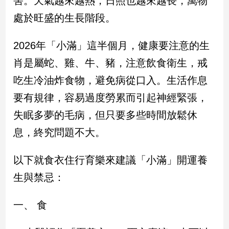
害。天氣越來越熱，日照也越來越長，萬物
民
處於旺盛的生長階段。
調
國
會
2026年「小滿」這半個月，健康要注意的生
焦
肖是屬蛇、雞、牛、豬，注意飲食衛生，戒
點
吃生冷油炸食物，避免病從口入。生活作息
要有規律，容易過度勞累而引起神經緊張，
觀
失眠多夢的毛病，但只要多些時間放鬆休
點
息，終究問題不大。
兩
岸/
以下就食衣住行育樂來建議「小滿」開運養
國
際
生與禁忌：
社
會/
一、 食
地
方