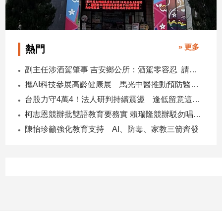
» 更多
熱門
副主任涉酒駕肇事 吉安鄉公所：酒駕零容忍 請辭獲准
攜AI科技參展高齡健康展 馬光中醫推動預防醫學迎接長壽新經濟
台股力守4萬4！法人研判持續震盪 逢低留意這些族群
柯志恩競辦批雙語教育要務實 賴瑞隆競辦駁勿唱衰高雄
陳怡珍籲強化教育支持 AI、防毒、家教三箭齊發