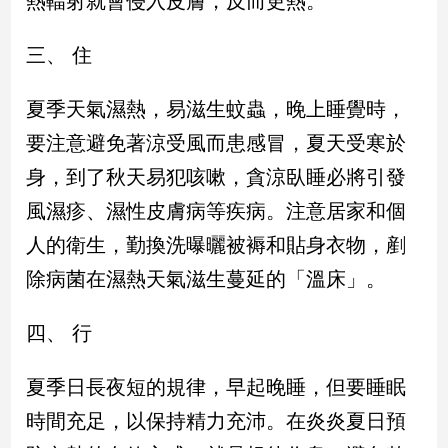
熱輻射就會侵入皮膚，反而更熱。
寵
物
Pet
三、 住
夏季天氣濕熱，易滋生蚊蟲，晚上睡覺時，
影
要注意避免著涼受風而患感冒，夏天受寒於
音
專
身，到了秋天易犯咳嗽，貪涼臥睡必將引發
區
風濕疹、濕性皮膚病等疾病。注意居家和個
人的衛生，勤換洗曝曬被褥和貼身衣物，剷
合
除病菌在濕熱天氣滋生蔓延的「溫床」。
作
媒
四、 行
體
夏季日長夜短的規律，早起晚睡，但要睡眠
投
時間充足，以保持精力充沛。在炎炎夏日預
稿