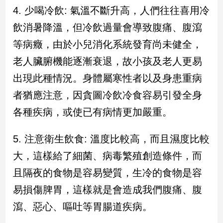
4. 少喝冷飲: 氣溫不斷升高，人們往往喜用冷
建
築/
飲消暑降溫，但冷飲過量會導致腹痛、腹瀉
室
等病癥，由於小兒消化系統發育尚未健全，
內
設
老人臟腑機能逐漸衰退，故小孩及老人更易
計
出現此種情況。身體屬寒性者以及身患重病
旅
遊/
者猶應注意，因貪圖冷飲冷食容易引發全身
美
各種疾病，或使已有病情更加嚴重。
食
星
5. 注意衛生飲食: 溫度比較高，而且濕度比較
座/
命
大，這樣給了細菌、病毒繁殖創造條件，而
理
且隔夜的食物是容易變質，生冷的食物是容
消
費
易損傷脾胃，這樣就是會造成我們腹痛、腹
健
瀉、惡心、嘔吐等胃腸道疾病。
康/
親