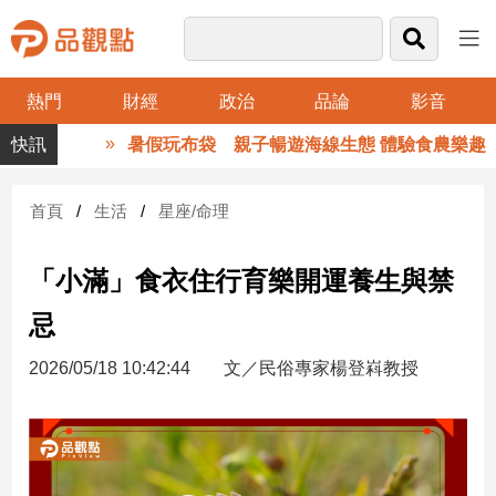
熱門
財經
政治
品論
影音
品
暑假玩布袋 親子暢遊海線生態 體驗食農樂趣
觀
點
財
首頁
生活
星座/命理
經
「小滿」食衣住行育樂開運養生與禁
台
灣
忌
財
經
2026/05/18 10:42:44
文／民俗專家楊登嵙教授
新
聞
產
經/
股