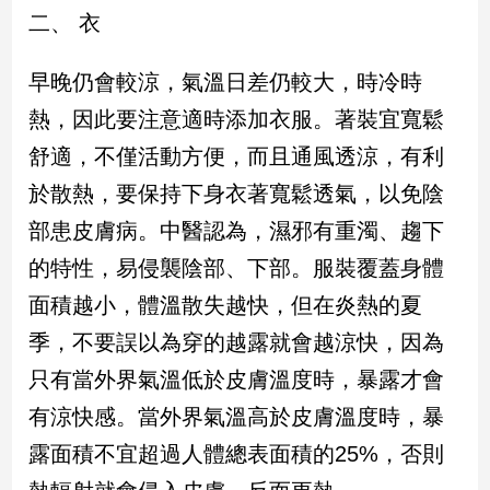
子/
二、 衣
感
情
早晚仍會較涼，氣溫日差仍較大，時冷時
藝
熱，因此要注意適時添加衣服。著裝宜寬鬆
術
／
舒適，不僅活動方便，而且通風透涼，有利
文
於散熱，要保持下身衣著寬鬆透氣，以免陰
創
／
部患皮膚病。中醫認為，濕邪有重濁、趨下
電
影
的特性，易侵襲陰部、下部。服裝覆蓋身體
推
面積越小，體溫散失越快，但在炎熱的夏
薦
季，不要誤以為穿的越露就會越涼快，因為
科
技/
只有當外界氣溫低於皮膚溫度時，暴露才會
遊
戲
有涼快感。當外界氣溫高於皮膚溫度時，暴
運
露面積不宜超過人體總表面積的25%，否則
動