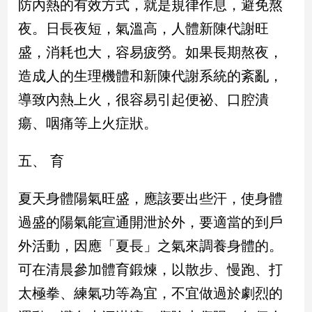
防內熱的有效方式，就是規律作息，避免熬
專
夜。日長夜短，氣溫高，人體新陳代謝旺
區
【我
盛，消耗也大，容易疲勞。如果長期熬夜，
的
造成人的生理機體和新陳代謝系統的紊亂，
觀
導致內熱上火，很容易引起便祕、口腔潰
點】
瘍、咽痛等上火症狀。
五、 育
夏天身體陽氣旺盛，應該要出些汗，使身體
過盛的陽氣能宣通開泄於外，要適當的到戶
外活動，因應「夏長」之氣來調養身體的。
可在清晨參加體育鍛煉，以散步、慢跑、打
太極拳、練氣功等為宜，不宜做過於劇烈的