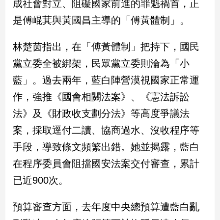
成社會對立、阻礙國家前進的罪魁禍首，正
民
調
是傅崐萁與黃國昌主導的「傅黃體制」。
國
會
林楚茵指出，在「傅黃體制」把持下，國民
焦
黨立委全被綁架，民眾黨立委則淪為「小
點
藍」。過去兩年，藍白陣營漠視國家正常運
作，強推《國會相關法案》、《憲法訴訟
觀
點
法》及《財政收支劃分法》等高度爭議法
案，採取逕付二讀、協商過水、沒收程序等
兩
岸/
手段，導致條文頻繁出錯。她並揭露，藍白
國
在程序委員會阻擋國安法案交付審查，累計
際
已近900次。
社
會/
地
預算審查方面，去年度中央總預算遭藍白亂
方