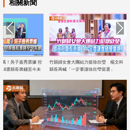
相關新聞
建
築/
室
內
設
計
旅
遊/
美
 控
竹縣婦女會大團結力挺徐欣瑩 楊文科
吳乃仁管收12天
食
未
縣長再喊「一定要讓徐欣瑩當選」
反駁：沒有司法雙
星
2026/08/06
2026/08/06
座/
命
理
消
費
健
康/
親