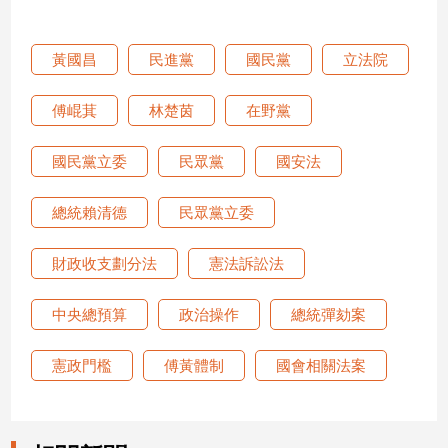
娛
黃國昌
民進黨
國民黨
立法院
樂
傅崐萁
林楚茵
在野黨
娛
樂
國民黨立委
民眾黨
國安法
星
聞
總統賴清德
民眾黨立委
流
行/
時
財政收支劃分法
憲法訴訟法
尚
追
中央總預算
政治操作
總統彈劾案
星
憲政門檻
傅黃體制
國會相關法案
生
活