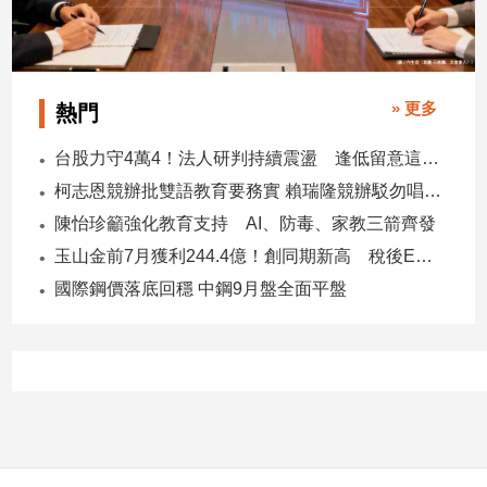
子/
感
情
藝
» 更多
熱門
術
／
台股力守4萬4！法人研判持續震盪 逢低留意這些族群
文
創
柯志恩競辦批雙語教育要務實 賴瑞隆競辦駁勿唱衰高雄
／
陳怡珍籲強化教育支持 AI、防毒、家教三箭齊發
電
玉山金前7月獲利244.4億！創同期新高 稅後EPS自結1.51元
影
推
國際鋼價落底回穩 中鋼9月盤全面平盤
薦
科
技/
遊
戲
運
動