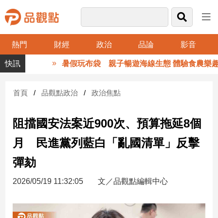
熱門
財經
政治
品論
影音
品
暑假玩布袋 親子暢遊海線生態 體驗食農樂趣
觀
點
財
首頁
品觀點政治
政治焦點
經
阻擋國安法案近900次、預算拖延8個
台
灣
月 民進黨列藍白「亂國清單」反擊
財
經
彈劾
新
聞
2026/05/19 11:32:05
文／品觀點編輯中心
產
經/
股