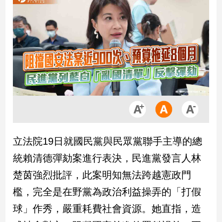
市
房
地
產
品
觀
點
政
治
立法院19日就國民黨與民眾黨聯手主導的總
政
統賴清德彈劾案進行表決，民進黨發言人林
治
焦
楚茵強烈批評，此案明知無法跨越憲政門
點
檻，完全是在野黨為政治利益操弄的「打假
品
觀
球」作秀，嚴重耗費社會資源。她直指，造
點