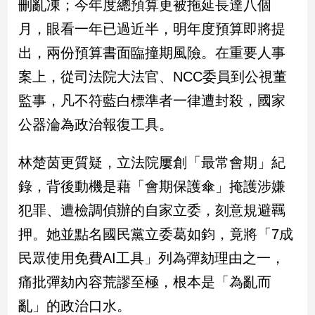
刪亂凍；今年度總預算更被拖延長達八個
新
冠
月，眼看一年已過近半，明年度預算即將提
病
出，兩份預算書面臨撞期風險。在重要人事
毒
專
案上，從司法院大法官、NCC委員到公視董
區
監事，凡不符藍白標準者一律遭封殺，國家
公器淪為政治報復工具。
南
台
林楚茵更質疑，立法院屢創「最常會期」紀
灣
錄，背後動機是藉「會期保護傘」掩護涉嫌
觀
點
犯罪、遭檢調偵辦的自家立委，刻意規避羈
押。她並點名國民黨立委葛如鈞，竟將「7成
南
台
民眾使用免費AI工具」列為彈劾理由之一，
灣
痛批彈劾內容荒謬至極，根本是「為亂而
觀
點
亂」的政治口水。