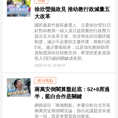
消費
徐欣瑩拋政見 推幼教行政減量五
大改革
國民黨新竹縣長參選人、立委徐欣瑩31日
針對幼教第一線人員日益煩重的行政壓力
提出五大改革主張，包含簡化幼兒園評鑑
制度，減少不必要的文書作業，推動行政
E化，減少重複紙本，以及強化教師助理
員制度與幼兒特教支持，希望把更多資源
投入3至5歲的關鍵成長期。
2026-07-31 13:04:57
政治焦點
蔣萬安倒閣算盤起底：52+8席過
半，藍白合作是關鍵
網路節目「暐瀚觀點」本週分析台北市長
蔣萬安近期倒閣言論，指出此議題並非虛
晃一招，而是有實質政治盤算。