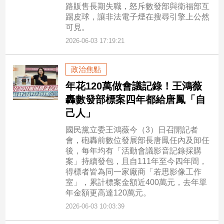
路販售長期失職，怒斥數發部與衛福部互
踢皮球，讓非法電子煙在搜尋引擎上公然
可見。
2026-06-03 17:19:21
政治焦點
年花120萬做會議記錄！王鴻薇
轟數發部標案四年都給唐鳳「自
己人」
國民黨立委王鴻薇今（3）日召開記者
會，砲轟前數位發展部長唐鳳任內及卸任
後，每年均有「活動會議影音記錄採購
案」持續發包，且自111年至今四年間，
得標者皆為同一家廠商「若思影像工作
室」，累計標案金額近400萬元，去年單
年金額更高達120萬元。
2026-06-03 10:03:39