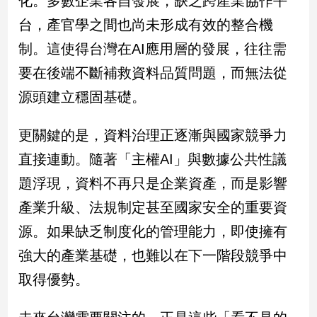
化。多數企業各自發展，缺乏跨產業協作平
建
台，產官學之間也尚未形成有效的整合機
築/
制。這使得台灣在AI應用層的發展，往往需
室
內
要在後端不斷補救資料品質問題，而無法從
設
計
源頭建立穩固基礎。
旅
遊/
更關鍵的是，資料治理正逐漸與國家競爭力
美
直接連動。隨著「主權AI」與數據公共性議
食
題浮現，資料不再只是企業資產，而是影響
星
座/
產業升級、法規制定甚至國家安全的重要資
命
理
源。如果缺乏制度化的管理能力，即使擁有
消
強大的產業基礎，也難以在下一階段競爭中
費
取得優勢。
健
康/
親