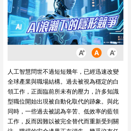
市
房
地
產
品
觀
點
政
人工智慧問世不過短短幾年，已經迅速改變
治
全球產業與職場結構。過去被視為穩定的白
政
領工作，正面臨前所未有的壓力，許多知識
治
型職位開始出現被自動化取代的跡象。與此
焦
點
同時，一些過去被認為辛苦、低效率的藍領
品
工作，反而因難以被完全替代而重新受到關
觀
點