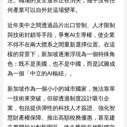
注。職場的安全邊界正在消失，幾乎沒有任
民
何產業可以自外於這場變革。
調
國
會
近年美中之間透過晶片出口管制、人才限制
焦
與技術封鎖等手段，爭奪AI主導權，使企業
點
不得不在兩大體系之間重新選擇位置。在這
樣的背景下，新加坡逐漸浮現為一個特殊角
觀
色：既不是美國，也不是中國，而是試圖成
點
為一個「中立的AI樞紐」。
兩
岸/
新加坡作為一個小小的城市國家，無法靠單
國
際
一技術來突破，但卻透過制度設計吸引企
社
業，包括提供彈性的科技人才簽證、強化智
會/
地
慧財產權保障、推出高額稅務優惠，甚至建
方