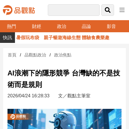
熱門
財經
政治
品論
影音
品
暑假玩布袋 親子暢遊海線生態 體驗食農樂趣
觀
點
財
首頁
品觀點政治
政治焦點
經
AI浪潮下的隱形競爭 台灣缺的不是技
台
灣
術而是規則
財
經
2026/04/24 16:28:33
文／觀點主筆室
新
聞
產
經/
股