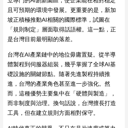
立專門的AI創新園區，使企業能在相對穩定
新
且可預期的環境中發展。更重要的是，新加
冠
病
坡正積極推動AI相關的國際標準，試圖在
毒
專
「規則制定」層面取得話語權。這一點，正
區
是台灣目前最明顯的落差。
台灣在AI產業鏈中的地位毋庸置疑。從半導
南
台
體製程到伺服器組裝，幾乎掌握了全球AI基
灣
礎設施的關鍵節點。隨著先進製程持續推
觀
進，台灣的產業角色甚至進一步強化。然
點
而，這種優勢主要集中在「硬體與製造」，
南
而非制度與治理。換句話說，台灣擅長打造
台
灣
工具，但在建立規則方面相對保守。
觀
點