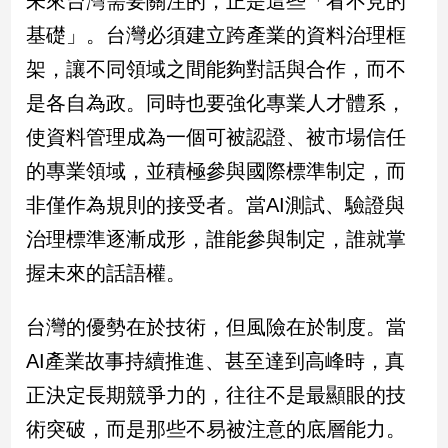
未來台灣需要關注的，正是這些「看不見的
子/
基礎」。台灣必須建立跨產業的資料治理框
感
情
架，讓不同領域之間能夠對話與合作，而不
藝
是各自為政。同時也要強化專業人才體系，
術
／
使資料管理成為一個可被認證、被市場信任
文
的專業領域，並積極參與國際標準制定，而
創
／
非僅作為規則的接受者。當AI測試、驗證與
電
治理標準逐漸成形，誰能參與制定，誰就掌
影
推
握未來的話語權。
薦
科
台灣的優勢在於技術，但風險在於制度。當
技/
遊
AI產業故事持續推進、甚至達到高峰時，真
戲
正決定長期競爭力的，往往不是最顯眼的技
運
動
術突破，而是那些不易被注意的底層能力。