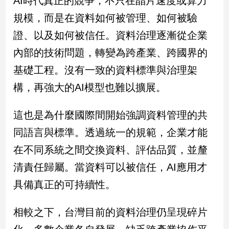
AI時代真正的競爭，不只在晶片速度或算力
規模，而是在資料如何被管理、如何被驗
娛
證、以及如何被信任。資料治理逐漸從企業
樂
內部的技術問題，轉變為跨產業、跨國界的
娛
基礎工程。沒有一致的資料標準與治理架
樂
星
構，再強大的AI模型也難以擴展。
聞
流
這也是為什麼國際間開始強調資料管理的共
行/
同語言與標準。透過統一的規範，企業才能
時
尚
在不同系統之間交換資料、評估品質，並釐
追
清責任歸屬。當資料可以被信任，AI應用才
星
具備真正的可持續性。
生
相較之下，台灣目前的資料治理仍呈現碎片
活