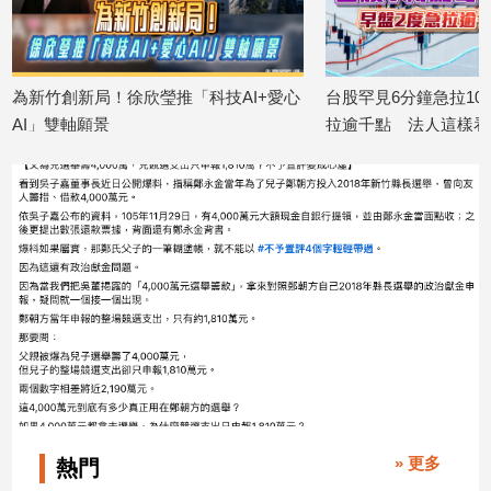
專
區
【我
為新竹創新局！徐欣瑩推「科技AI+愛心
台股罕見6分鐘急拉10
的
AI」雙軸願景
拉逾千點 法人這樣看
觀
2026/08/03
2026/07/30
點】
» 更多
熱門