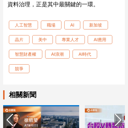
寵
資料治理，正是其中最關鍵的一環。
物
Pet
人工智慧
職場
AI
新加坡
影
晶片
美中
專業人才
AI應用
音
專
智慧財產權
AI浪潮
AI時代
區
競爭
合
作
媒
相關新聞
體
投
稿