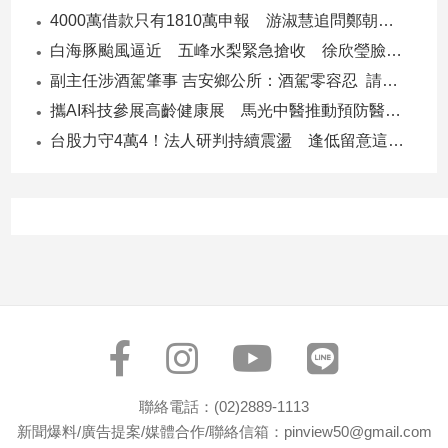
4000萬借款只有1810萬申報 游淑慧追問鄭朝方：2190萬差額去哪了
白海豚颱風逼近 五峰水梨緊急搶收 徐欣瑩臉書急呼「搶救五峰水梨」
副主任涉酒駕肇事 吉安鄉公所：酒駕零容忍 請辭獲准
攜AI科技參展高齡健康展 馬光中醫推動預防醫學迎接長壽新經濟
台股力守4萬4！法人研判持續震盪 逢低留意這些族群
聯絡電話：(02)2889-1113
新聞爆料/廣告提案/媒體合作/聯絡信箱：pinview50@gmail.com