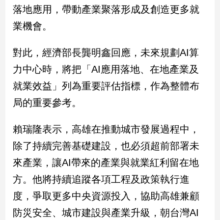
落地應用，帶動產業聚落形成及創造更多就
建
築/
業機會。
室
內
對此，經濟部長龔明鑫回應，未來規劃AI算
設
計
力中心時，將把「AI應用落地、在地產業及
旅
就業效益」列為重要評估指標，作為整體布
遊/
美
局的重要參考。
食
星
賴瑞隆表示，高雄在推動城市發展過程中，
座/
除了持續完善基礎建設，也必須超前部署未
命
理
來產業，讓AI帶來的產業與就業紅利留在地
消
方。他將持續追蹤各項工程及政策執行進
費
度，爭取更多中央資源投入，協助高雄兼顧
健
康/
防災安全、城市建設與產業升級，朝台灣AI
親