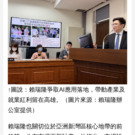
新
冠
病
毒
專
區
南
台
灣
觀
點
↑圖說：賴瑞隆爭取AI應用落地，帶動產業及
就業紅利留在高雄。（圖片來源：賴瑞隆辦
南
台
公室提供）
灣
觀
賴瑞隆也關切位於亞洲新灣區核心地帶的前
點