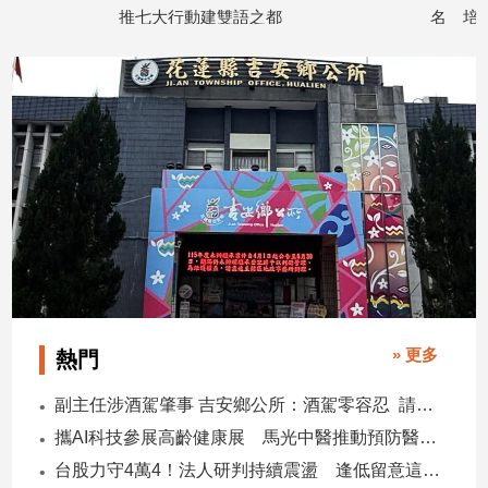
寵
推七大行動建雙語之都
名 培育原民青年就
物
2026/08/07
2026/08/07
Pet
影
音
專
區
合
作
媒
» 更多
熱門
體
副主任涉酒駕肇事 吉安鄉公所：酒駕零容忍 請辭獲准
攜AI科技參展高齡健康展 馬光中醫推動預防醫學迎接長壽新經濟
投
台股力守4萬4！法人研判持續震盪 逢低留意這些族群
稿