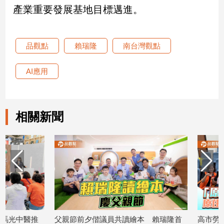
產業重要發展基地目標邁進。
子/
感
情
藝
品觀點
賴瑞隆
南台灣觀點
術
／
AI應用
文
創
／
電
相關新聞
影
推
薦
科
技/
遊
戲
運
動
父親節前夕偕議員共讀繪本 賴瑞隆首
高市勞工局「原氣補