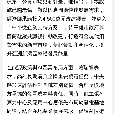
鎮第一公有市場更新計畫。他指出，市場設
施已趨老舊，難以因應周邊快速發展需求，
娛
經濟部承諾投入4,500萬元改建經費，並納入
樂
「中小微企業支持方案」，待高雄市政府與
娛
攤商凝聚共識後推動改建，打造符合現代消
樂
星
費需求的新型市場，藉此帶動商圈活化，提
聞
升亞洲新灣區整體發展能量。
流
行/
時
在能源政策與AI產業布局方面，賴瑞隆表
尚
示，高雄長期肩負全國重要發電任務，中央
追
應加速評估推動區域差別電價，合理反映地
星
方承擔的發電成本與責任。同時，他主張AI
算力中心及應用中心應優先布局於發電基地
生
活
周邊，結合在地產業發展需求，促進AI技術