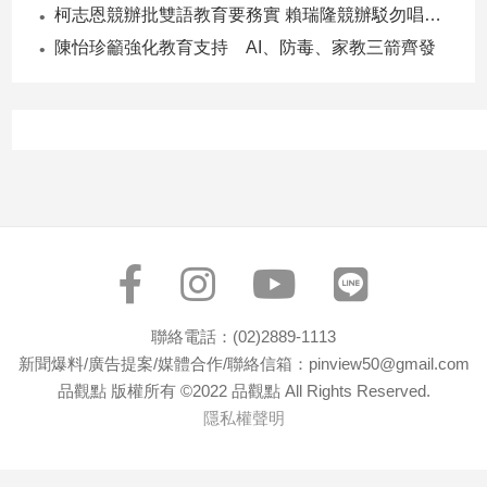
柯志恩競辦批雙語教育要務實 賴瑞隆競辦駁勿唱衰高雄
專
陳怡珍籲強化教育支持 AI、防毒、家教三箭齊發
區
【我
的
觀
點】
聯絡電話：(02)2889-1113
新聞爆料/廣告提案/媒體合作/聯絡信箱：pinview50@gmail.com
品觀點 版權所有 ©2022 品觀點 All Rights Reserved.
隱私權聲明