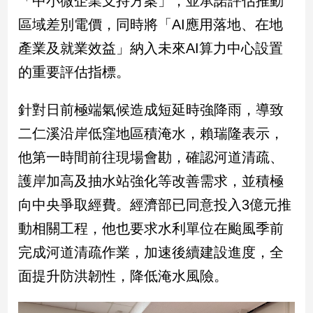
「中小微企業支持方案」，並承諾評估推動
民
區域差別電價，同時將「AI應用落地、在地
調
國
產業及就業效益」納入未來AI算力中心設置
會
的重要評估指標。
焦
點
針對日前極端氣候造成短延時強降雨，導致
二仁溪沿岸低窪地區積淹水，賴瑞隆表示，
觀
他第一時間前往現場會勘，確認河道清疏、
點
護岸加高及抽水站強化等改善需求，並積極
兩
向中央爭取經費。經濟部已同意投入3億元推
岸/
國
動相關工程，他也要求水利單位在颱風季前
際
完成河道清疏作業，加速後續建設進度，全
社
會/
面提升防洪韌性，降低淹水風險。
地
方