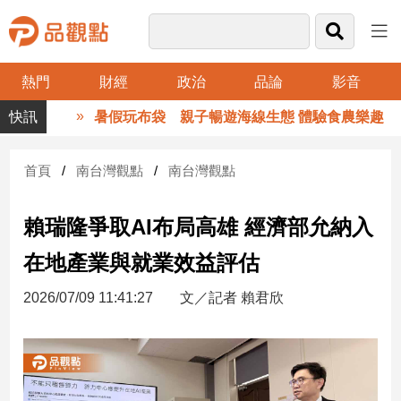
熱門
財經
政治
品論
影音
品
暑假玩布袋 親子暢遊海線生態 體驗食農樂趣
觀
點
財
首頁
南台灣觀點
南台灣觀點
經
賴瑞隆爭取AI布局高雄 經濟部允納入
台
灣
在地產業與就業效益評估
財
經
2026/07/09 11:41:27
文／記者 賴君欣
新
聞
產
經/
股