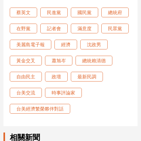
蔡英文
民進黨
國民黨
總統府
娛
樂
在野黨
記者會
滿意度
民眾黨
娛
美麗島電子報
經濟
沈政男
樂
星
聞
黃金交叉
蕭旭岑
總統賴清德
流
行/
自由民主
政壇
最新民調
時
尚
台美交流
時事評論家
追
星
台美經濟繁榮夥伴對話
生
活
相關新聞