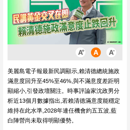
市
房
地
產
品
觀
點
政
美麗島電子報最新民調顯示,賴清德總統施政
治
滿意度回升至45%至46%,與不滿意度差距明
政
顯縮小,引發政壇關注。時事評論家沈政男分
治
析近13個月數據指出,若賴清德滿意度能穩定
焦
點
維持在此水準,2028年連任機會約五五波,藍
品
白陣營尚未取得明顯優勢。
觀
點