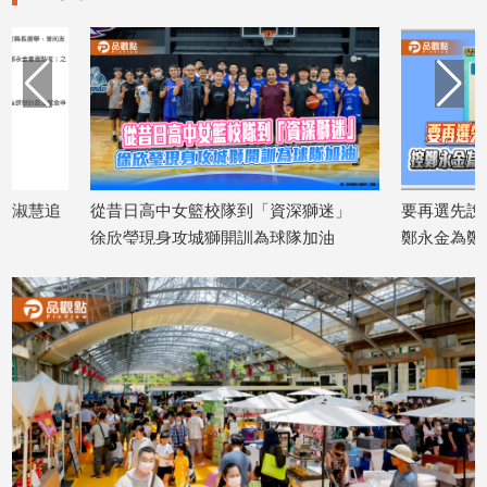
建
築/
室
內
設
計
旅
遊/
從昔日高中女籃校隊到「資深獅迷」
要再選先說清4000萬
美
徐欣瑩現身攻城獅開訓為球隊加油
鄭永金為鄭朝方201
食
2026/08/07
還
星
2026/08/07
座/
命
理
消
費
健
康/
親