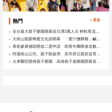
子/
感
情
» 更多
熱門
藝
術
全台最大親子樂園開幕首日湧3萬人次 輕軌客流增20倍
／
文
大崗山龍眼蜂蜜文化節開幕 「蜜汁鹽酥雞」鹹甜跨界搶話題
創
青創參展補助開放二度申請 助青年團隊搶攻數位轉型商機
／
阿蓮崗山公托、親子館啟用 高市府父親節送育兒暖禮
電
影
火車醫院變身親子樂園 高雄親子遊樂園開幕首日爆棚
推
薦
科
技/
遊
戲
運
動