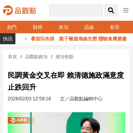
熱門
財經
政治
品論
影音
品
暑假玩布袋 親子暢遊海線生態 體驗食農樂趣
觀
點
財
首頁
品觀點政治
政治焦點
經
民調黃金交叉在即 賴清德施政滿意度
台
灣
止跌回升
財
經
2026/02/03 12:59:16
文／品觀點編輯中心
新
聞
產
經/
股