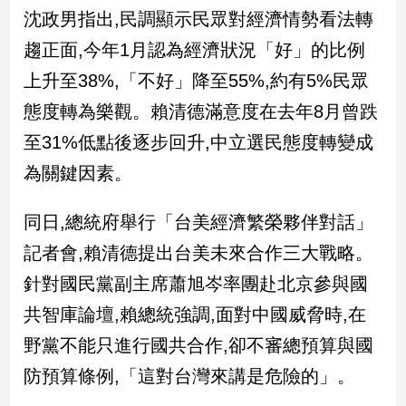
民
沈政男指出,民調顯示民眾對經濟情勢看法轉
調
趨正面,今年1月認為經濟狀況「好」的比例
國
會
上升至38%,「不好」降至55%,約有5%民眾
焦
態度轉為樂觀。賴清德滿意度在去年8月曾跌
點
至31%低點後逐步回升,中立選民態度轉變成
為關鍵因素。
觀
點
同日,總統府舉行「台美經濟繁榮夥伴對話」
兩
記者會,賴清德提出台美未來合作三大戰略。
岸/
針對國民黨副主席蕭旭岑率團赴北京參與國
國
際
共智庫論壇,賴總統強調,面對中國威脅時,在
社
野黨不能只進行國共合作,卻不審總預算與國
會/
地
防預算條例,「這對台灣來講是危險的」。
方