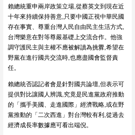
新
賴總統重申兩岸政策立場,從蔡英文到現在近
冠
十年來持續保持善意,只要中國正視中華民國
病
毒
存在事實、尊重台灣人民自由民主生活方式,
專
區
台灣樂意在對等尊嚴基礎上交流合作。他強
調守護民主與主權不應被解讀為挑釁,希望在
野黨在進行國共交流時,也應盡國會監督責
南
台
任。
灣
觀
賴總統否認記者會是針對國共論壇,但表示可
點
提供對比讓國人辨識,究竟是民進黨政府推動
南
的「攜手美國、走進國際」經濟戰略,或在野
台
黨推動的「二次西進」對台灣較有利,從過去
灣
觀
經濟成長率數據應可看出端倪。
點