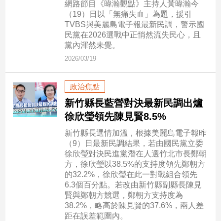
網路節目《暐瀚觀點》主持人黃暐瀚今
子/
（19）日以「無痛失血」為題，援引
感
TVBS與美麗島電子報最新民調，警示國
情
民黨在2026選戰中正悄然流失民心，且
藝
黨內渾然未覺。
術
2026/03/19
／
文
創
政治焦點
／
新竹縣長藍營對決最新民調出爐
電
徐欣瑩領先陳見賢8.5%
影
推
新竹縣長選情加溫，根據美麗島電子報昨
薦
（9）日最新民調結果，若由國民黨立委
科
徐欣瑩對決民進黨潛在人選竹北市長鄭朝
技/
方，徐欣瑩以38.5%的支持度領先鄭朝方
遊
的32.2%，徐欣瑩在此一對戰組合領先
戲
6.3個百分點。若改由新竹縣副縣長陳見
賢與鄭朝方競選，鄭朝方支持度為
運
38.2%，略高於陳見賢的37.6%，兩人差
動
距在誤差範圍內。