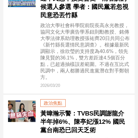
候選人參選 學者：國民黨若忽視
建
民意恐丟竹縣
築/
室
政治大學社會科學院前院長高永光教授，
內
協同文化大學廣告學系鈕則勳教授、銘傳
設
大學法律系助理教授張祐齊20日共同公布
計
《新竹縣長選情民意調查》。根據最新民
旅
調顯示，徐欣瑩的支持度為40.6%，領先
遊/
陳見賢的36.1%，雙方差距達4.5個百分
美
點，已超過抽樣誤差範圍。不過在互比式
食
民調中，兩人都勝過民進黨潛在對手鄭朝
方。
星
座/
2026/03/20
命
理
政治焦點
消
黃暐瀚示警：TVBS民調謝龍介
費
半年掉6%、陳亭妃漲12% 國民
健
黨台南恐已回天乏術
康/
親