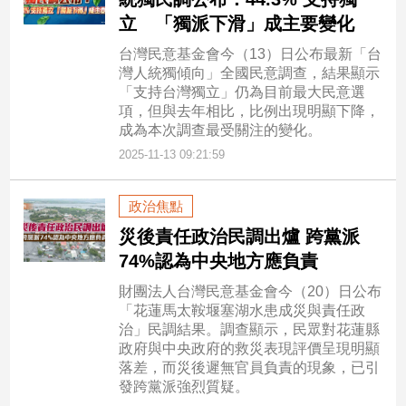
立 「獨派下滑」成主要變化
台灣民意基金會今（13）日公布最新「台
灣人統獨傾向」全國民意調查，結果顯示
「支持台灣獨立」仍為目前最大民意選
項，但與去年相比，比例出現明顯下降，
成為本次調查最受關注的變化。
2025-11-13 09:21:59
政治焦點
災後責任政治民調出爐 跨黨派
74%認為中央地方應負責
財團法人台灣民意基金會今（20）日公布
「花蓮馬太鞍堰塞湖水患成災與責任政
治」民調結果。調查顯示，民眾對花蓮縣
政府與中央政府的救災表現評價呈現明顯
落差，而災後遲無官員負責的現象，已引
發跨黨派強烈質疑。