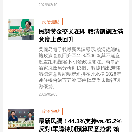
寵
2026/03/10
物
Pet
政治焦點
民調黃金交叉在即 賴清德施政滿
影
意度止跌回升
音
美麗島電子報最新民調顯示,賴清德總統
專
施政滿意度回升至45%至46%,與不滿意
區
度差距明顯縮小,引發政壇關注。時事評
論家沈政男分析近13個月數據指出,若賴
清德滿意度能穩定維持在此水準,2028年
合
連任機會約五五波,藍白陣營尚未取得明
作
顯優勢。
媒
2026/02/03
體
政治焦點
最新民調！44.3%支持vs.45.2%
投
反對!軍購特別預算民意拉鋸 賴
稿