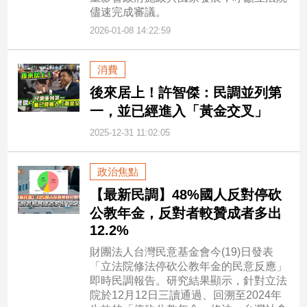
儘速完成審議。
2026-01-08 14:22:59
消費
後來居上！許智傑：民調並列第
一，並已經進入「黃金交叉」
2025-12-31 11:02:05
政治焦點
【最新民調】48%國人反對停砍
公教年金，反對者較贊成者多出
12.2%
財團法人台灣民意基金會今(19)日發表
「立法院修法停砍公教年金的民意反應」
即時民調報告。研究結果顯示，針對立法
院於12月12日三讀通過、回溯至2024年