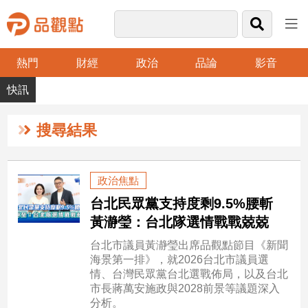
熱門
財經
政治
品論
影音
品
觀
點
財
搜尋結果
經
台
政治焦點
灣
台北民眾黨支持度剩9.5%腰斬
財
經
黃瀞瑩：台北隊選情戰戰兢兢
新
台北市議員黃瀞瑩出席品觀點節目《新聞
聞
海景第一排》，就2026台北市議員選
產
情、台灣民眾黨台北選戰佈局，以及台北
經/
市長蔣萬安施政與2028前景等議題深入
股
分析。