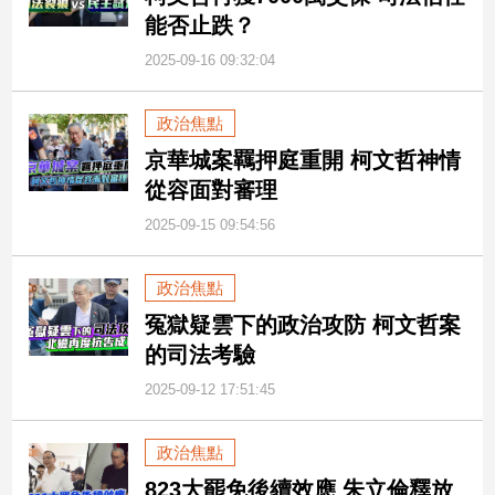
能否止跌？
2025-09-16 09:32:04
政治焦點
京華城案羈押庭重開 柯文哲神情
從容面對審理
2025-09-15 09:54:56
政治焦點
冤獄疑雲下的政治攻防 柯文哲案
的司法考驗
2025-09-12 17:51:45
政治焦點
823大罷免後續效應 朱立倫釋放