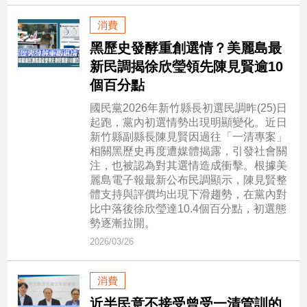
消費
娛
黑歷史發酵重創選情？美麗島最
樂
新民調揭徐欣瑩領先陳見賢逾10
娛
個百分點
樂
國民黨2026年新竹縣長初選民調昨(25)日
星
起跑，黨內初選情勢出現明顯變化。近日
聞
新竹縣副縣長陳見賢因過往「一清專案」
流
相關黑歷史再度遭媒體揭露，引發社會關
行/
注，也被認為對其選情造成衝擊。根據美
時
麗島電子報最新公布民調顯示，陳見賢整
尚
體支持與評價均出現下滑趨勢，在黨內對
比中落後徐欣瑩達10.4個百分點，初選態
追
勢逐漸拉開。
星
2026/03/26
生
消費
活
近半民意不接受曾受一清管訓的