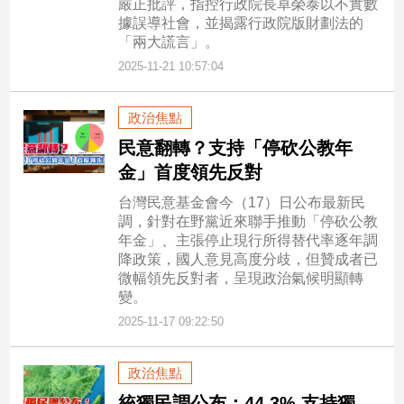
嚴正批評，指控行政院長卓榮泰以不實數
據誤導社會，並揭露行政院版財劃法的
「兩大謊言」。
2025-11-21 10:57:04
政治焦點
民意翻轉？支持「停砍公教年
金」首度領先反對
台灣民意基金會今（17）日公布最新民
調，針對在野黨近來聯手推動「停砍公教
年金」、主張停止現行所得替代率逐年調
降政策，國人意見高度分歧，但贊成者已
微幅領先反對者，呈現政治氣候明顯轉
變。
2025-11-17 09:22:50
政治焦點
統獨民調公布：44.3% 支持獨