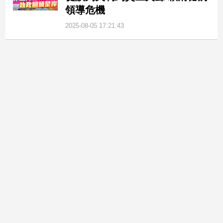
領導危機
2025-08-05 17:21:43
政治焦點
最新民調：反對罷免者升至六成
羅智強：賴清德該知錯能改
2025-08-05 13:37:22
政治焦點
大罷免遇冷！48%民意不贊成 賴
清德聲望再陷死亡交叉
台灣民意基金會今（15）日公布七月全國
性民調，針對大罷免、政黨支持與總統聲
望進行調查。結果顯示，全國有48%民意
不贊成大罷免，贊成者42%，兩者差距
6.2個百分點；若以24席罷免區範圍計