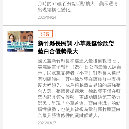
新
月時的5.5個百分點明顯擴大，顯示選情
冠
出現結構性變化。
病
2026/04/24
毒
專
區
消費
新竹縣長民調 小草最挺徐欣瑩
藍白合優勢最大
南
國民黨新竹縣長初選進入最後倒數階段，
台
美麗島電子報昨（25）日公布最新民調顯
灣
示，民眾黨支持者（小草）對縣長人選已
觀
有明確傾向，其中徐欣瑩在該族群中支持
點
度大幅領先，成為跨越藍白界線的最強整
合人選。整體數據顯示，徐欣瑩不僅在藍
營內部具領先優勢，更成功吸納第三勢力
南
選民，呈現「小草首選、藍白共識」的結
台
構性優勢，也使其被視為當前新竹縣藍白
灣
合最具勝選條件的關鍵候選人。
觀
點
2026/03/27