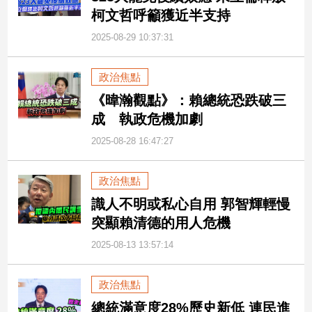
柯文哲呼籲獲近半支持
2025-08-29 10:37:31
政治焦點
《暐瀚觀點》：賴總統恐跌破三
成 執政危機加劇
2025-08-28 16:47:27
政治焦點
識人不明或私心自用 郭智輝輕慢
突顯賴清德的用人危機
2025-08-13 13:57:14
政治焦點
總統滿意度28%歷史新低 連民進