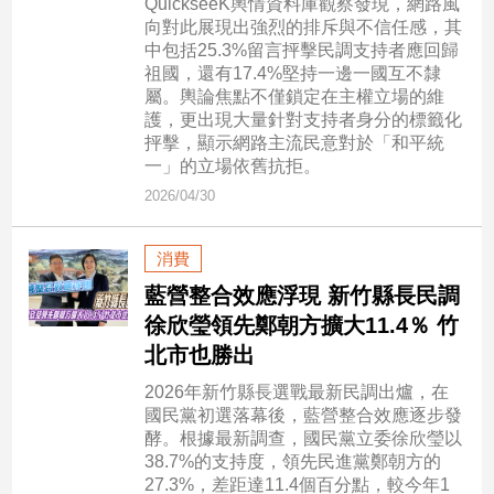
QuickseeK輿情資料庫觀察發現，網路風
民
向對此展現出強烈的排斥與不信任感，其
調
中包括25.3%留言抨擊民調支持者應回歸
國
祖國，還有17.4%堅持一邊一國互不隸
會
屬。輿論焦點不僅鎖定在主權立場的維
焦
護，更出現大量針對支持者身分的標籤化
點
抨擊，顯示網路主流民意對於「和平統
一」的立場依舊抗拒。
2026/04/30
觀
點
消費
藍營整合效應浮現 新竹縣長民調
兩
岸/
徐欣瑩領先鄭朝方擴大11.4％ 竹
國
北市也勝出
際
2026年新竹縣長選戰最新民調出爐，在
社
國民黨初選落幕後，藍營整合效應逐步發
會/
酵。根據最新調查，國民黨立委徐欣瑩以
地
38.7%的支持度，領先民進黨鄭朝方的
方
27.3%，差距達11.4個百分點，較今年1