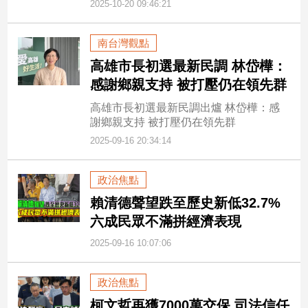
2025-10-20 09:46:21
南台灣觀點
高雄市長初選最新民調 林岱樺：
感謝鄉親支持 被打壓仍在領先群
高雄市長初選最新民調出爐 林岱樺：感
謝鄉親支持 被打壓仍在領先群
2025-09-16 20:34:14
政治焦點
賴清德聲望跌至歷史新低32.7%
六成民眾不滿拼經濟表現
2025-09-16 10:07:06
政治焦點
柯文哲再獲7000萬交保 司法信任