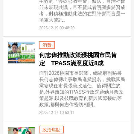
生效的「停砍公教年金」修法，台灣社會
並未展現共識，且不贊成者明顯多於贊成
者，對積極推動此法的在野陣營而言是一
項重大警訊。
2025-12-19 09:48:20
消費
何志偉推動政策獲桃園市民肯
定 TPASS滿意度近8成
面對2026桃園市長選戰，總統府副秘書
長何志偉傳出爭取民進黨提名，挑戰國民
黨籍現任市長張善政連任。值得關注的
是,外界熟知的TPASS行政院通勤月票政
策起源,以及技職教育創新與國際接軌等
政策,都與何志偉密切相關。
2025-12-17 10:53:11
政治焦點