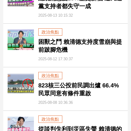
黨支持者都失守一成
2025-08-13 10:15:32
政治焦點
困獸之鬥 賴清德支持度雪崩與提
前跛腳危機
2025-08-12 17:30:37
政治焦點
823核三公投前民調出爐 66.4%
民眾同意有條件重啟
2025-08-08 10:36:36
政治焦點
從談判失利到災區失聲 賴清德的