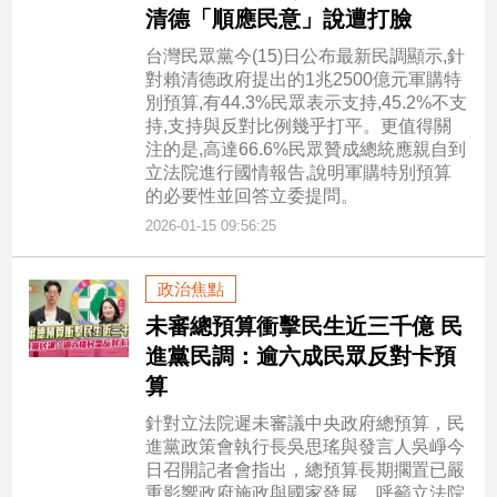
清德「順應民意」說遭打臉
專
區
台灣民眾黨今(15)日公布最新民調顯示,針
【我
對賴清德政府提出的1兆2500億元軍購特
別預算,有44.3%民眾表示支持,45.2%不支
的
持,支持與反對比例幾乎打平。更值得關
觀
注的是,高達66.6%民眾贊成總統應親自到
點】
立法院進行國情報告,說明軍購特別預算
的必要性並回答立委提問。
2026-01-15 09:56:25
政治焦點
未審總預算衝擊民生近三千億 民
進黨民調：逾六成民眾反對卡預
算
針對立法院遲未審議中央政府總預算，民
進黨政策會執行長吳思瑤與發言人吳崢今
日召開記者會指出，總預算長期擱置已嚴
重影響政府施政與國家發展，呼籲立法院