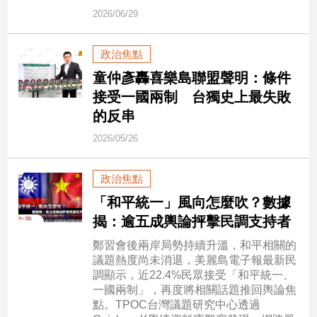
市
2026/06/29
房
地
政治焦點
產
童仲彥轟喜樂島聯盟聲明：條件
接受一國兩制 台獨史上最失敗
品
的反串
觀
2026/05/26
點
政
政治焦點
治
「和平統一」風向怎麼吹？數據
政
揭：逾五成輿論抨擊民調支持者
治
焦
鄭習會後兩岸局勢持續升溫，和平相關的
點
議題熱度尚未消退，美麗島電子報最新民
調顯示，近22.4%民眾接受「和平統一、
品
一國兩制」，再度將相關話題推回輿論焦
觀
點。TPOC台灣議題研究中心透過
點