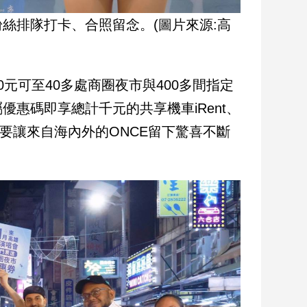
絲排隊打卡、合照留念。(圖片來源:高
元可至40多處商圈夜市與400多間指定
惠碼即享總計千元的共享機車iRent、
市要讓來自海內外的ONCE留下驚喜不斷