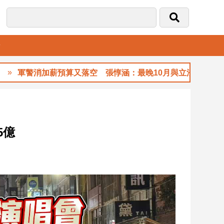
音
預算又落空 張惇涵：最晚10月與立法院溝通
5億