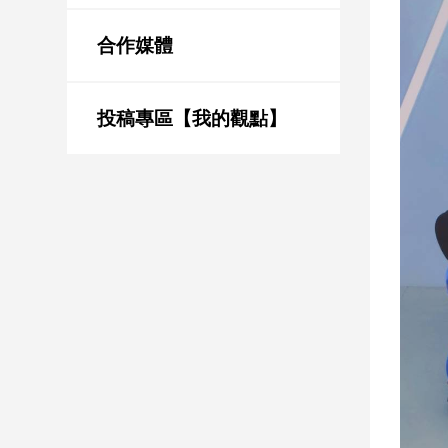
新
冠
合作媒體
病
毒
專
區
投稿專區【我的觀點】
南
台
灣
觀
點
南
台
灣
觀
點