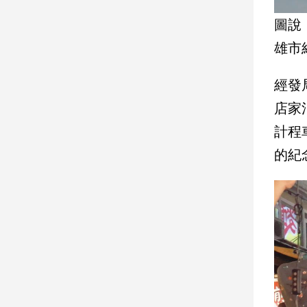
圖說
娛
雄市
樂
娛
經發
樂
店家
星
聞
計程
流
的紀
行/
時
尚
追
星
生
活