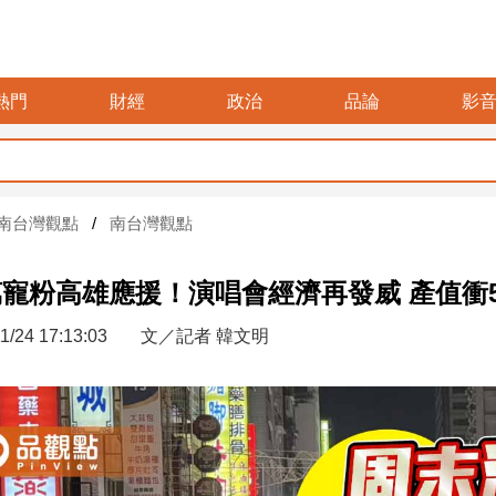
熱門
財經
政治
品論
影
軍警消加薪
南台灣觀點
南台灣觀點
萬寵粉高雄應援！演唱會經濟再發威 產值衝
1/24 17:13:03
文／記者 韓文明