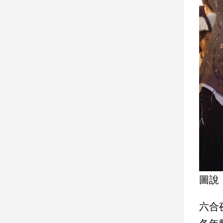
建
築/
室
內
設
計
旅
遊/
美
食
星
座/
命
理
消
圖說
費
健
六合
康/
親