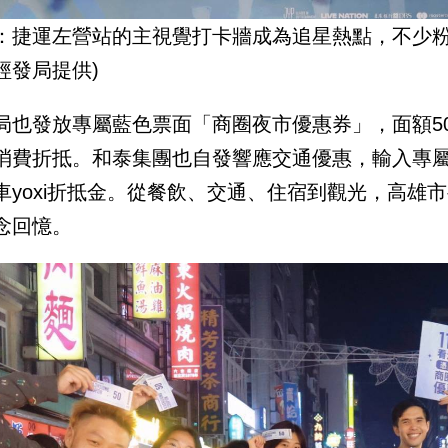
：捷運左營站的主視覺打卡牆成為追星熱點，不少粉
經發局提供)
局也發放專屬藍色票面「商圈夜市優惠券」，面額50
消費折抵。和泰集團也自發響應交通優惠，輸入專屬優
車yoxi折抵金。從餐飲、交通、住宿到觀光，高雄
念回憶。