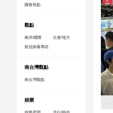
市
國會焦點
房
地
產
觀點
兩岸/國際
社會/地方
品
觀
新冠病毒專區
點
政
治
南台灣觀點
政
南台灣觀點
治
焦
點
娛樂
品
觀
點
娛樂星聞
流行/時尚