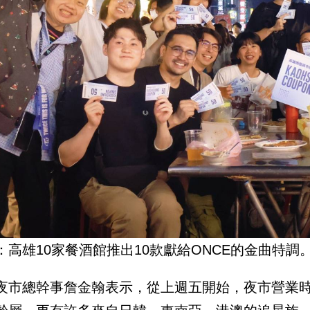
：高雄10家餐酒館推出10款獻給ONCE的金曲特調。
夜市總幹事詹金翰表示，從上週五開始，夜市營業