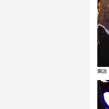
寵
物
Pet
影
音
專
區
合
圖說
作
媒
體
投
稿