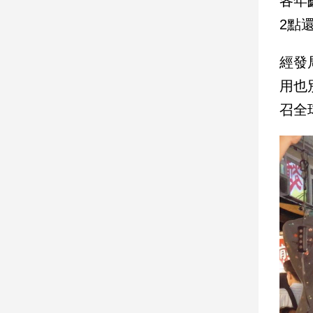
各年
子/
2點
感
情
經發
藝
術
用也
／
文
召全
創
／
電
影
推
薦
科
技/
遊
戲
運
動