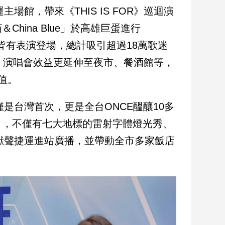
場館，帶來《THIS IS FOR》巡迴演
ina Blue」於高雄巨蛋進行
館皆有表演登場，總計吸引超過18萬歌迷
。演唱會效益更延伸至夜市、餐酒館等，
值。
是台灣首次，更是全台ONCE醞釀10多
」，不僅有七大地標的雷射字體燈光秀、
喜獻聲捷運進站廣播，並帶動全市多家飯店