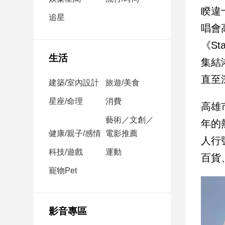
民
睽違
調
追星
唱會
國
會
《S
焦
生活
集結
點
直至
建築/室內設計
旅遊/美食
觀
星座/命理
消費
高雄
點
藝術／文創／
年的
健康/親子/感情
電影推薦
兩
人行
岸/
科技/遊戲
運動
百貨
國
際
寵物Pet
社
會/
地
影音專區
方