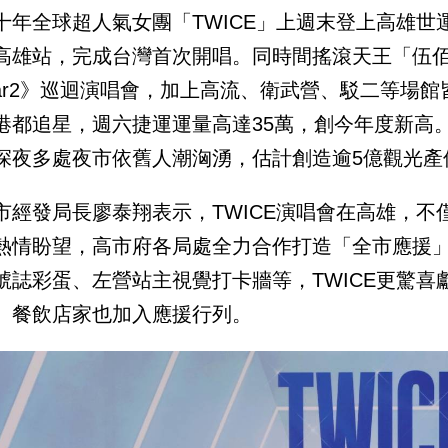
十年全球超人氣女團「TWICE」上週末登上高雄世運主
高雄站，完成台灣首次開唱。同時間搖滾天王「伍佰＆Ch
tar2》巡迴演唱會，加上高流、衛武營、駁二等場
港都追星，週六捷運運量高達35萬，創今年度新高
深夜多處夜市依舊人潮洶湧，估計創造逾5億觀光產
市經發局長廖泰翔表示，TWICE演唱會在高雄，不僅
熱情盼望，高市府各局處全力合作打造「全市應援
號誌彩蛋、左營站主視覺打卡牆等，TWICE更驚
、餐飲店家也加入應援行列。