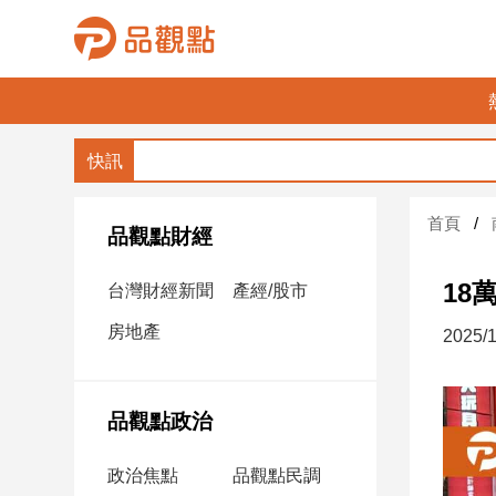
品
觀
點
財
首頁
經
品觀點財經
台
18
台灣財經新聞
產經/股市
灣
財
房地產
2025/1
經
新
聞
品觀點政治
產
經/
政治焦點
品觀點民調
股