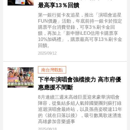
新
最高享13％回饋
冠
第一銀行挺卡友追星，推出「演唱會追星
病
FUN價趣」活動，年底前持一銀卡於指定
毒
購票平台消費登錄，可享3％刷卡金回
專
饋，再加上「新申辦iLEO信用卡購票享
區
10%加碼禮」，購票最高可享13％刷卡金
回饋。
2025/09/12
南
台
南台灣觀點
灣
觀
下半年演唱會強檔接力 高市府優
點
惠應援不間斷
8月連續三週末高雄巨蛋迎來豪華演唱會
南
陣容，從集結多組人氣韓國樂團到蘇打綠
台
巡迴演唱會最終站，以及孫燕姿暌違11年
灣
的《就在日落以後》，吸引數萬歌迷湧進
觀
高雄參加音樂盛事
點
2025/08/18