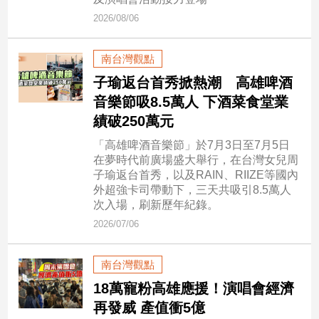
市
2026/08/06
房
地
產
南台灣觀點
子瑜返台首秀掀熱潮 高雄啤酒
音樂節吸8.5萬人 下酒菜食堂業
品
績破250萬元
觀
「高雄啤酒音樂節」於7月3日至7月5日
點
在夢時代前廣場盛大舉行，在台灣女兒周
政
子瑜返台首秀，以及RAIN、RIIZE等國內
治
外超強卡司帶動下，三天共吸引8.5萬人
次入場，刷新歷年紀錄。
政
2026/07/06
治
焦
點
南台灣觀點
品
18萬寵粉高雄應援！演唱會經濟
觀
再發威 產值衝5億
點