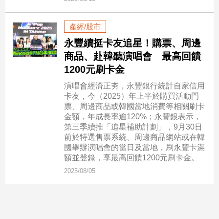
娛
產經/股市
樂
永豐續挺卡友追星！購票、周邊
商品、赴韓聽演唱會 最高回饋
娛
1200元刷卡金
樂
星
演唱會經濟正夯，永豐銀行統計自家信用
聞
卡友，今（2025）年上半於購買活動門
流
票、周邊商品或韓國當地消費等相關刷卡
行/
金額，年成長率逾120%；永豐銀表示，
時
第三季續推「追星補助計劃」，9月30日
尚
前於特選售票系統、周邊商品網站或在韓
國舉辦演唱會的當日及當地，刷永豐卡滿
追
額並登錄，享最高回饋1200元刷卡金。
星
2025/08/05
生
活