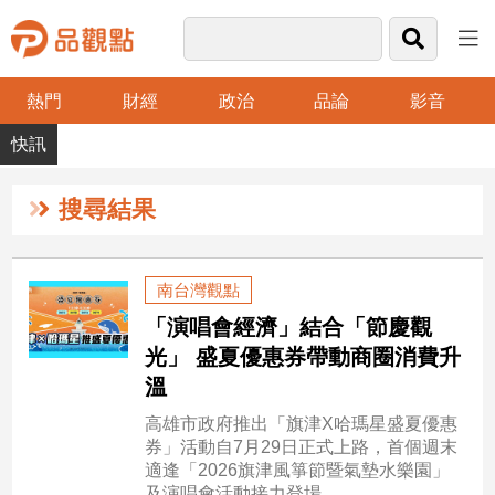
熱門
財經
政治
品論
影音
品
觀
點
財
搜尋結果
經
台
南台灣觀點
灣
「演唱會經濟」結合「節慶觀
財
經
光」 盛夏優惠券帶動商圈消費升
新
溫
聞
高雄市政府推出「旗津X哈瑪星盛夏優惠
產
券」活動自7月29日正式上路，首個週末
經/
適逢「2026旗津風箏節暨氣墊水樂園」
股
及演唱會活動接力登場