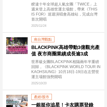
民
睽違十年全球超人氣女團「TWICE」上
調
週末登上高雄世運主場館，帶來《THIS
IS FOR》巡迴演唱會高雄站，完成台灣
國
首次開唱
會
焦
2025/11/24
點
南台灣觀點
BLACKPINK高雄帶動3億觀光產
觀
值 夜市商圈業績成長逾3成
點
世界級女團BLACKPINK相隔兩年半重磅
兩
回歸，《BLACKPINK WORLD TOUR
IN
岸/
KAOHSIUNG》10月18日-19日在左營世
國
運主場館強勢開唱
際
2025/10/20
社
會/
產經/股市
地
方
一銀挺你追星！卡友購票登錄