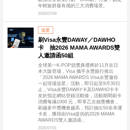
市
年輕族群最有感的三大消費場景。
房
2026/07/09
地
產
追星
刷Visa永豐DAWAY／DAWHO
品
卡 抽2026 MAMA AWARDS雙
觀
人邀請函50組
點
全球第一K-POP頒獎典禮將於11月在日
政
本大阪登場，Visa 攜手永豐銀行推出
治
「2026 MAMA AWARDS Visa永豐邀你
一起現場追星」活動，即日起至9月30日
政
止，Visa永豐DAWAY卡及DAWHO卡卡
治
友於指定網站登錄活動後，活動期間刷卡
焦
消費每滿1000 元，即享乙次抽獎機會，
點
刷越多中獎機會越高，預計抽出50名幸運
卡友，獲得由Visa提供的2026 MAMA
品
AWARDS雙人邀請函 。
觀
點
2026/07/01