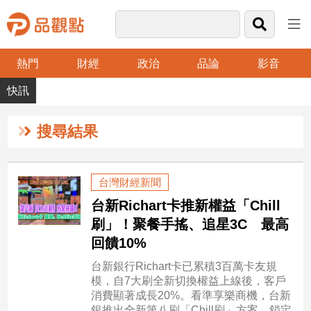
熱門
財經
政治
品論
影音
品
觀
點
財
搜尋結果
經
台
台灣財經新聞
灣
台新Richart卡推新權益「Chill
財
經
刷」！聚餐手搖、追星3C 最高
新
回饋10%
聞
台新銀行Richart卡已累積3百萬卡友規
產
模，自7大刷全新切換權益上線後，客戶
經/
消費顯著成長20%。看準享樂商機，台新
股
銀推出全新第八刷「Chill刷」方案，鎖定