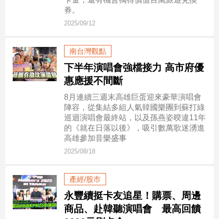
新
券。
冠
2025/09/12
病
毒
專
南台灣觀點
區
下半年演唱會強檔接力 高市府優
惠應援不間斷
南
8月連續三週末高雄巨蛋迎來豪華演唱會
台
陣容，從集結多組人氣韓國樂團到蘇打綠
巡迴演唱會最終站，以及孫燕姿暌違11年
灣
的《就在日落以後》，吸引數萬歌迷湧進
觀
高雄參加音樂盛事
點
2025/08/18
南
台
產經/股市
灣
永豐續挺卡友追星！購票、周邊
觀
點
商品、赴韓聽演唱會 最高回饋