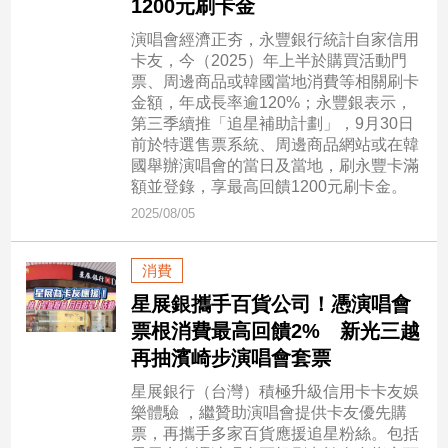
1200元刷卡金
演唱會經濟正夯，永豐銀行統計自家信用
娛
卡友，今（2025）年上半於購買活動門
樂
票、周邊商品或韓國當地消費等相關刷卡
金額，年成長率逾120%；永豐銀表示，
娛
第三季續推「追星補助計劃」，9月30日
樂
前於特選售票系統、周邊商品網站或在韓
星
國舉辦演唱會的當日及當地，刷永豐卡滿
聞
額並登錄，享最高回饋1200元刷卡金。
流
2025/08/05
行/
時
消費
尚
星展銀攜手百貨公司！憑演唱會
追
票根消費最高回饋2% 新光三越
星
再抽濱崎步演唱會套票
星展銀行（台灣）積極升級信用卡卡友娛
生
樂體驗 ，繼贊助演唱會提供卡友優先購
活
票，再攜手多家百貨應援追星粉絲。包括