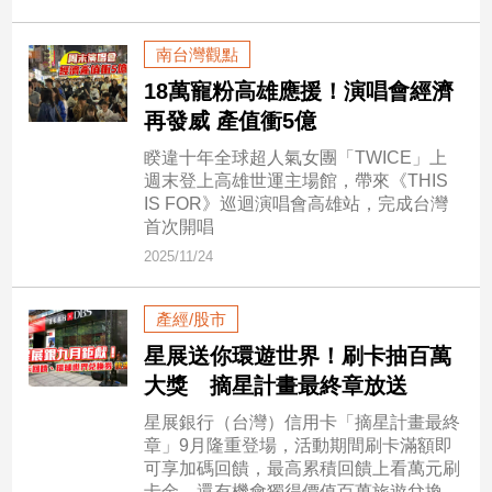
民
調
南台灣觀點
國
18萬寵粉高雄應援！演唱會經濟
會
焦
再發威 產值衝5億
點
睽違十年全球超人氣女團「TWICE」上
週末登上高雄世運主場館，帶來《THIS
IS FOR》巡迴演唱會高雄站，完成台灣
觀
首次開唱
點
2025/11/24
兩
產經/股市
岸/
國
星展送你環遊世界！刷卡抽百萬
際
大獎 摘星計畫最終章放送
社
星展銀行（台灣）信用卡「摘星計畫最終
會/
章」9月隆重登場，活動期間刷卡滿額即
地
可享加碼回饋，最高累積回饋上看萬元刷
方
卡金，還有機會獨得價值百萬旅遊兌換