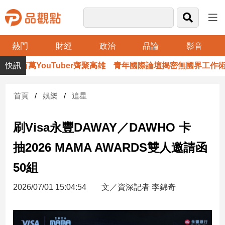
熱門
財經
政治
品論
影音
品
百萬YouTuber齊聚高雄 青年國際論壇揭密無國界工作術
觀
點
財
首頁
娛樂
追星
經
刷Visa永豐DAWAY／DAWHO 卡
台
灣
抽2026 MAMA AWARDS雙人邀請函
財
經
50組
新
聞
2026/07/01 15:04:54
文／資深記者 李錦奇
產
經/
股