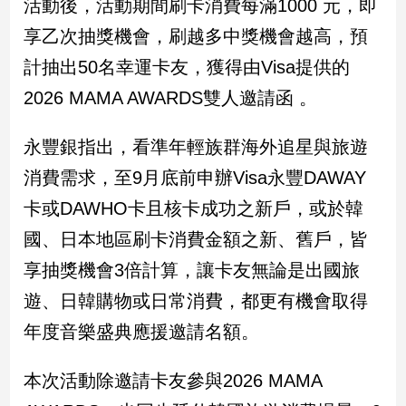
活動後，活動期間刷卡消費每滿1000 元，即
民
調
享乙次抽獎機會，刷越多中獎機會越高，預
國
計抽出50名幸運卡友，獲得由Visa提供的
會
焦
2026 MAMA AWARDS雙人邀請函 。
點
永豐銀指出，看準年輕族群海外追星與旅遊
消費需求，至9月底前申辦Visa永豐DAWAY
觀
點
卡或DAWHO卡且核卡成功之新戶，或於韓
國、日本地區刷卡消費金額之新、舊戶，皆
兩
岸/
享抽獎機會3倍計算，讓卡友無論是出國旅
國
遊、日韓購物或日常消費，都更有機會取得
際
年度音樂盛典應援邀請名額。
社
會/
地
本次活動除邀請卡友參與2026 MAMA
方