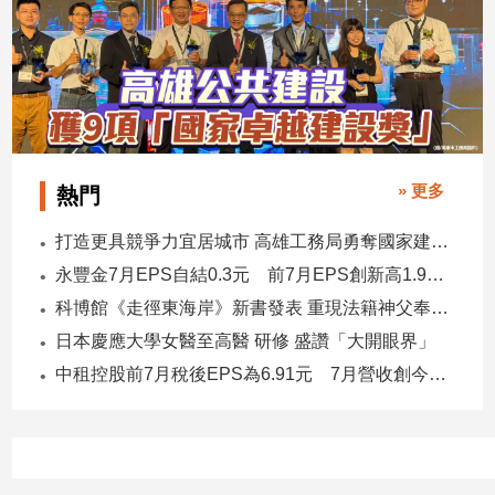
建
築/
室
內
設
計
旅
» 更多
熱門
遊/
美
打造更具競爭力宜居城市 高雄工務局勇奪國家建築界9大獎
食
永豐金7月EPS自結0.3元 前7月EPS創新高1.96元！
星
座/
科博館《走徑東海岸》新書發表 重現法籍神父奉獻足跡與歷史日記
命
日本慶應大學女醫至高醫 研修 盛讚「大開眼界」
理
中租控股前7月稅後EPS為6.91元 7月營收創今年新高
消
費
健
康/
親