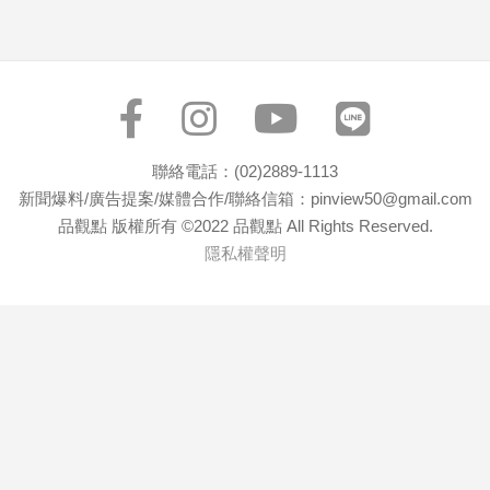
子/
感
情
藝
術
／
文
聯絡電話：(02)2889-1113
創
新聞爆料/廣告提案/媒體合作/聯絡信箱：pinview50@gmail.com
／
品觀點 版權所有 ©2022 品觀點 All Rights Reserved.
電
隱私權聲明
影
推
薦
科
技/
遊
戲
運
動