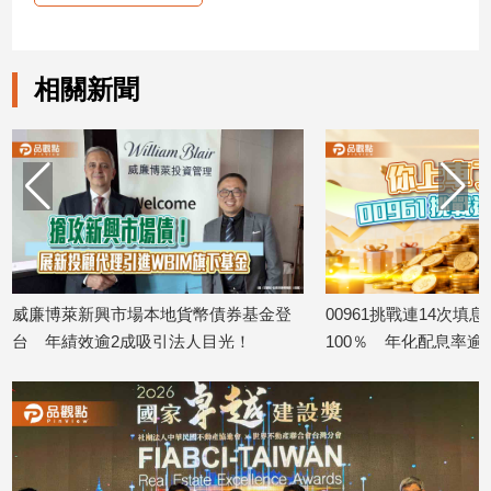
娛
樂
相關新聞
娛
樂
星
聞
流
行/
時
尚
威廉博萊新興市場本地貨幣債券基金登
00961挑戰連14次填
追
台 年績效逾2成吸引法人目光！
100％ 年化配息率逾1
星
2026/08/10
2026/08/10
生
活