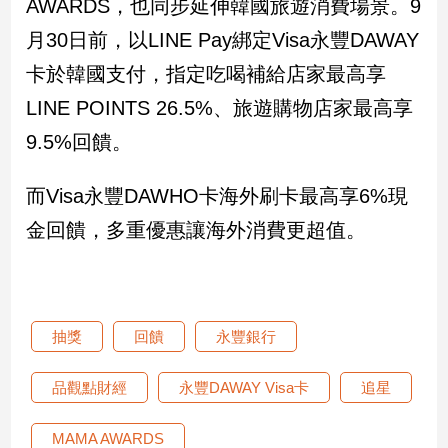
AWARDS，也同步延伸韓國旅遊消費場景。9
新
冠
月30日前，以LINE Pay綁定Visa永豐DAWAY
病
卡於韓國支付，指定吃喝補給店家最高享
毒
專
LINE POINTS 26.5%、旅遊購物店家最高享
區
9.5%回饋。
南
而Visa永豐DAWHO卡海外刷卡最高享6%現
台
金回饋，多重優惠讓海外消費更超值。
灣
觀
點
抽獎
回饋
永豐銀行
南
台
灣
品觀點財經
永豐DAWAY Visa卡
追星
觀
點
MAMA AWARDS