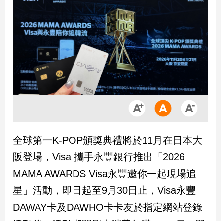
市
房
地
產
品
觀
點
政
治
全球第一K-POP頒獎典禮將於11月在日本大
政
阪登場，Visa 攜手永豐銀行推出「2026
治
焦
MAMA AWARDS Visa永豐邀你一起現場追
點
星」活動，即日起至9月30日止，Visa永豐
品
觀
DAWAY卡及DAWHO卡卡友於指定網站登錄
點