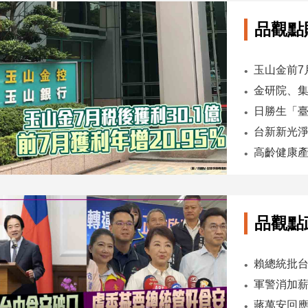
品觀點
品觀點
軍警消加薪
蔣萬安回