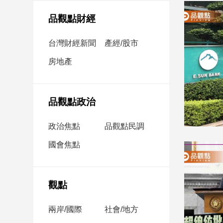
民
調
品觀點財經
國
會
台灣財經新聞
產經/股市
焦
房地產
點
觀
品觀點政治
點
政治焦點
品觀點民調
兩
國會焦點
岸/
國
際
社
觀點
會/
地
兩岸/國際
社會/地方
方