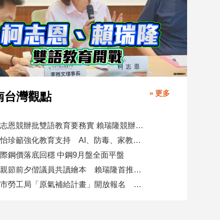
» 更多
南台灣觀點
柯志恩競辦批雙語教育要務實 賴瑞隆競辦駁勿唱衰高雄
陳怡珍籲強化教育支持 AI、防毒、家教三箭齊發
際鋼價落底回穩 中鋼9月盤全面平盤
父親節前夕偕議員共讀繪本 賴瑞隆首推七大行動建雙語之都
高市勞工局「原氣補給計畫」開放報名 培育原民青年就業力與部落創新