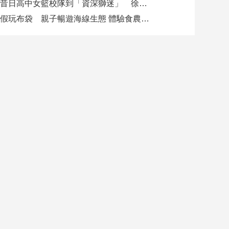
從昔日高中女籃校隊到「資深獅迷」 徐欣瑩現身攻城獅開訓為球隊加油
暑假玩布袋 親子暢遊海線生態 體驗食農樂趣