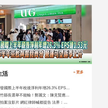
» 更多
生活
聯發國際上半年稅後淨利年增26.3% EPS達1.53元 下半年茶飲與餐食齊發 營運可望逐季上升
新竹縣長選舉不能輸！鄭麗文：陳見賢應不至於親痛仇快
偷拍案沒影片 網紅律師喊都提告 法界：須具備侵權要件