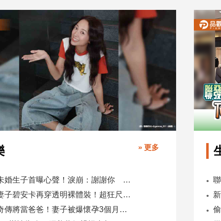
» 更多
樂
鬼鬼未婚生子首曝心聲！淚崩：謝謝你 選擇我當你父母
肯爺妻子碧安卡再穿透明裸體裝！超狂尺度引爆全網熱議
蕭煌奇傳將當爸爸！妻子被爆懷孕3個月 經紀公司回應了