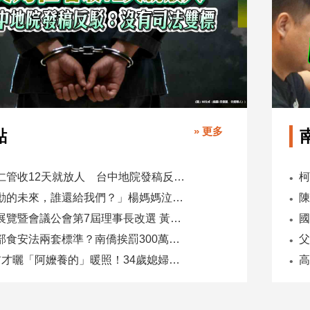
» 更多
點
吳乃仁管收12天就放人 台中地院發稿反駁：沒有司法雙標
「承勳的未來，誰還給我們？」楊媽媽泣控教唆少女怕毀前途
全國展覽暨會議公會第7屆理事長改選 黃潔儀接任
國
同一部食安法兩套標準？南僑挨罰300萬 台糖驗出苯駢芘卻免責
5天前才曬「阿嬤養的」暖照！34歲媳婦慘遭公公砍死