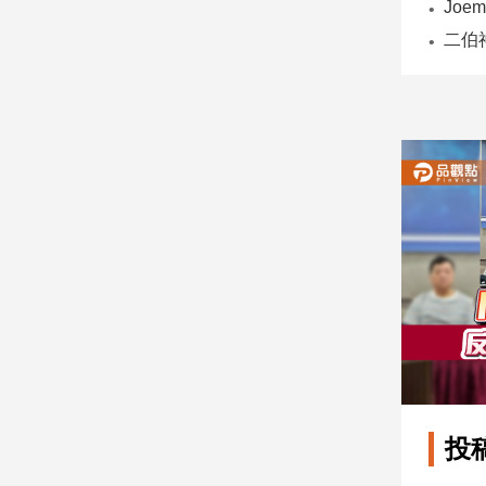
子/
感
情
藝
術
／
文
創
／
電
影
推
薦
科
技/
遊
戲
運
投
動