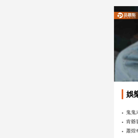
建
築/
室
內
設
計
旅
遊/
美
食
星
座/
命
娛
理
消
費
健
康/
親