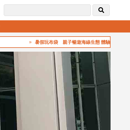
音
暑假玩布袋 親子暢遊海線生態 體驗食農樂趣