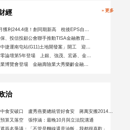
» 更多
財經
玉山金前7月獲利244.4億！創同期新高 稅後EPS自結1.51元
金研院、集保、投信投顧公會聯手推動TISA金融教育 將辦150場宣講
日勝生「臺中捷運南屯站(G11)土地開發案」開工 迎向臺中三軌時代
台新新光淨零論壇第5年登場 上銀、強茂、宏碁、金寶經驗分享！
高齡健康產業博覽會登場 金融壽險業大秀樂齡金融服務！
政治
賴總統批台中食安破口 盧秀燕要總統管好食安 蔣萬安搬2014「食安即國安」打臉
預算又落空 張惇涵：最晚10月與立法院溝通
應遮簽名爭議：「不管是麵線還是油飯，我都很喜歡」