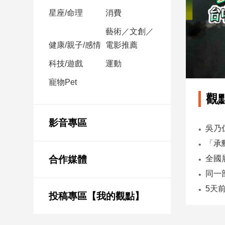
星座/命理
消費
娛
藝術／文創／
樂
健康/親子/感情
電影推薦
娛
科技/遊戲
運動
樂
星
寵物Pet
聞
觀
流
行/
影音專區
時
尚
追
合作媒體
星
投稿專區【我的觀點】
生
活