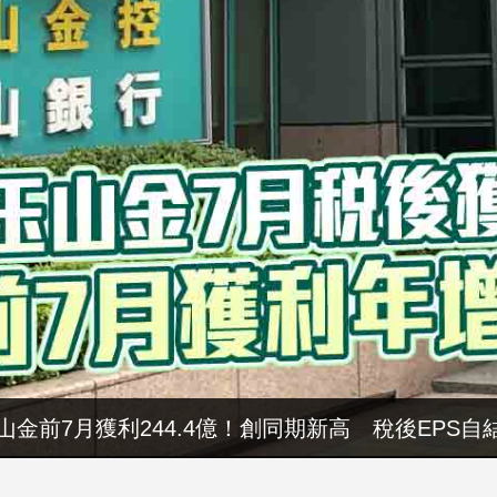
山金前7月獲利244.4億！創同期新高 稅後EPS自結
暑假玩布袋 親子暢遊海線生態 體驗食農樂趣