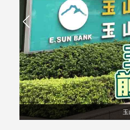
市
房
地
產
品
觀
點
政
治
政
治
焦
點
玉
品
觀
點