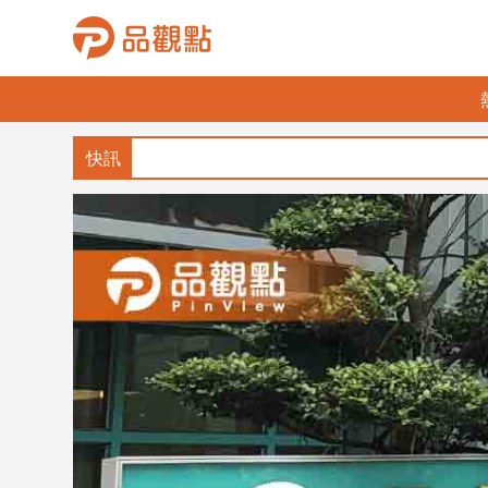
品
觀
點
財
經
台
灣
財
經
新
聞
產
經/
股