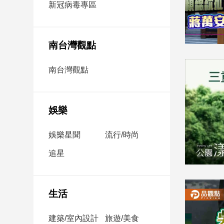
新冠病毒專區
新
冠
病
毒
南台灣觀點
專
區
南台灣觀點
南
台
娛樂
灣
觀
娛樂星聞
流行/時尚
點
追星
南
台
灣
生活
觀
點
建築/室內設計
旅遊/美食