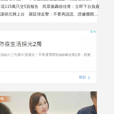
行花115萬只交5頁報告 民眾黨轟徐佳青：立即下台負責
吳沛憶控不讓胡元輝上台 羅廷瑋反擊：不要再說謊、證據攤開會很難看