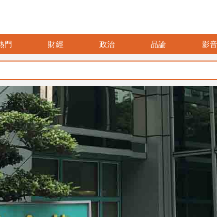
熱門
財經
政治
品論
影