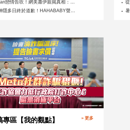
Joeman戀情告吹！網美蕭伊親揭真相：是我提分手、我封鎖他
二伯神隱多日終於道歉！HAHABABY聲明未提抄襲爭議
» 更多
稿專區【我的觀點】