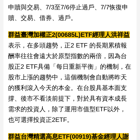
申贖與交易、7/3至7/6停止過戶、7/7恢復申
贖、交易、借券、過戶。
群益臺灣加權正2(00685L)ETF經理人洪祥益
表示，在多頭趨勢，正2 ETF 的長期累積報
酬率往往會遠大於原型指數的兩倍，因為台
股正2 ETF具備「每日重新平衡」的機制，在
股市上漲的趨勢中，這個機制會自動將昨天
的獲利滾入今天的本金。在台股具基本面支
撐、後市不看淡前提下，對於具有資本成長
需求的投資人，除了運用市值型ETF以外，
也可選擇投資正2ETF。
群益台灣精選高息ETF(00919)基金經理人謝