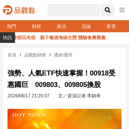
熱門
財經
政治
品論
影音
品
假玩布袋 親子暢遊海線生態 體驗食農樂趣
觀
點
財
首頁
品觀點財經
產經/股市
經
強勢、人氣ETF快速掌握！00918受
台
灣
惠國巨 009803、009805換股
財
經
2026/06/17 21:20:37
文／資深記者 李錦奇
新
聞
產
經/
股