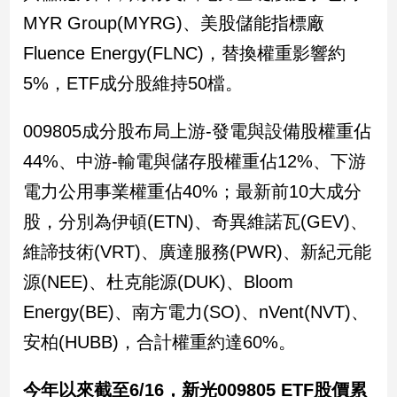
MYR Group(MYRG)、美股儲能指標廠
Fluence Energy(FLNC)，替換權重影響約
5%，ETF成分股維持50檔。
009805成分股布局上游-發電與設備股權重佔
44%、中游-輸電與儲存股權重佔12%、下游
電力公用事業權重佔40%；最新前10大成分
股，分別為伊頓(ETN)、奇異維諾瓦(GEV)、
維諦技術(VRT)、廣達服務(PWR)、新紀元能
源(NEE)、杜克能源(DUK)、Bloom
Energy(BE)、南方電力(SO)、nVent(NVT)、
安柏(HUBB)，合計權重約達60%。
今年以來截至6/16，新光009805 ETF股價累