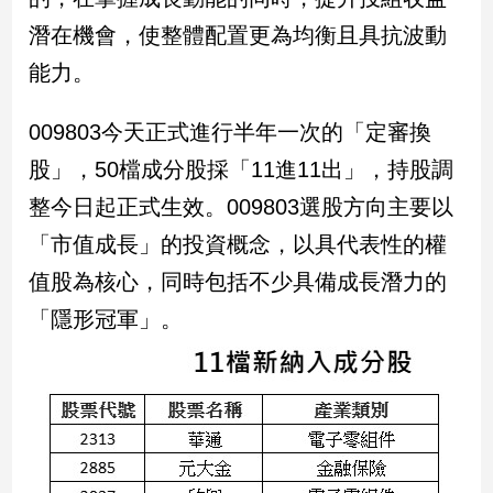
子/
潛在機會，使整體配置更為均衡且具抗波動
感
情
能力。
藝
術
009803今天正式進行半年一次的「定審換
／
股」，50檔成分股採「11進11出」，持股調
文
創
整今日起正式生效。009803選股方向主要以
／
電
「市值成長」的投資概念，以具代表性的權
影
值股為核心，同時包括不少具備成長潛力的
推
薦
「隱形冠軍」。
科
技/
遊
戲
運
動