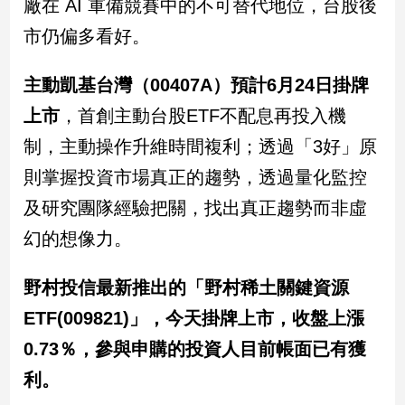
廠在 AI 軍備競賽中的不可替代地位，台股後
市仍偏多看好。
主動凱基台灣（00407A）預計6月24日掛牌
上市
，首創主動台股ETF不配息再投入機
制，主動操作升維時間複利；透過「3好」原
則掌握投資市場真正的趨勢，透過量化監控
及研究團隊經驗把關，找出真正趨勢而非虛
幻的想像力。
野村投信最新推出的「野村稀土關鍵資源
ETF(009821)」，今天掛牌上市，收盤上漲
0.73％，參與申購的投資人目前帳面已有獲
利。