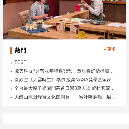
» 更多
熱門
TEST
騰雲科技7月營收年增逾35% 董座看好指標場域複製動能
徐欣瑩《大雲時堂》專訪 放棄NASA獎學金留家鄉 主張雙AI治縣讓城市更科技更有愛
全台最大親子樂園開幕首日湧3萬人次 輕軌客流增20倍
大崗山龍眼蜂蜜文化節開幕 「蜜汁鹽酥雞」鹹甜跨界搶話題