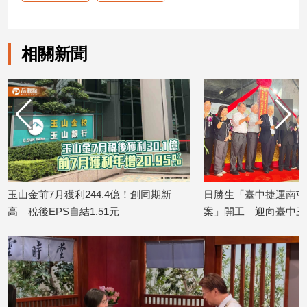
相關新聞
玉山金前7月獲利244.4億！創同期新
日勝生「臺中捷運南屯站
高 稅後EPS自結1.51元
案」開工 迎向臺中三
2026/08/07
2026/08/07