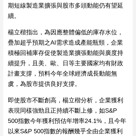
期短線製造業擴張與股市多頭動能仍有望延
續。
娛
樂
楊立楷指出，為因應整體偏低的庫存水位，
娛
疊加超乎預期之AI需求造成產能瓶頸，企業
樂
星
積極回補庫存促使製造業擴張動能與廣度持
聞
續提升，且美、歐、日等主要國家均有財政
流
行/
計畫支撐，預料今年全球經濟成長動能無
時
虞，為股市提供良好支撐。
尚
追
即使股市不斷創高，楊立楷分析，企業獲利
星
表現同樣強勁且正持續不斷上修，如S&P
500指數今年獲利預估年增率24.1%，且今年
生
以來S&P 500指數的報酬幾乎全由企業獲利
活