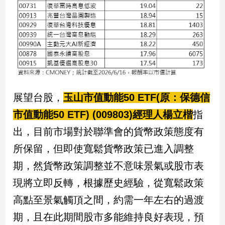
新
冠
病
毒
專
區
南
展望台股，
玉山市值動能50 ETF(原：保德信
台
市值動能50 ETF) (009803)經理人楊立楷
指
灣
出，目前市場對於聯準會的貨幣政策態度有
觀
所保留，但即使寬鬆貨幣政策已進入調整
點
期，然貨幣政策調整並不意味景氣或股市表
南
台
現將立即反轉，根據歷史經驗，從寬鬆政策
灣
高點至景氣觸頂之間，約需一年左右的過渡
觀
點
期，且在此期間股市多能維持良好表現，預