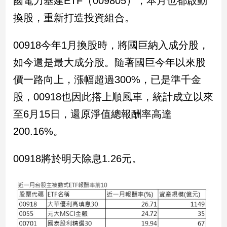
國電力基建ETF（009805），本月也都啟動
民
換股，重新打造投資組合。
調
國
會
00918今年1月換股時，將國巨納入成分股，
焦
如今還是最大成分股。隨著國巨今年以來股
點
價一路向上，漲幅超過300%，已是準千金
股，00918也因此搭上順風車，統計成立以來
觀
至6月15日，還原淨值總報酬率高達
點
200.16%。
兩
岸/
00918將於明天除息1.26元。
國
際
社
會/
地
方