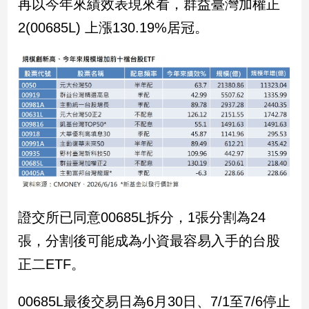
再以今年來績效表現來看，群益臺灣加權正
2(00685L) 上漲130.19%居冠。
證交所已同意00685L拆分，1張分割為24
張，分割後可能成為小資最容易入手的台股
正二ETF。
00685L最後交易日為6月30日、7/1至7/6停止