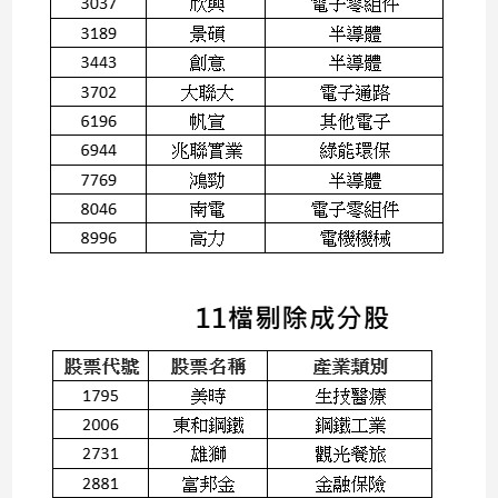
寵
物
Pet
影
音
專
區
合
作
媒
體
投
稿