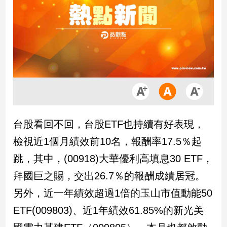
市
房
地
產
品
觀
點
政
台股看回不回，台股ETF也持續有好表現，
治
檢視近1個月績效前10名，報酬率17.5％起
政
跳，其中，(00918)大華優利高填息30 ETF，
治
拜國巨之賜，交出26.7％的報酬成績居冠。
焦
點
另外，近一年績效超過1倍的玉山市值動能50
品
ETF(009803)、近1年績效61.85%的新光美
觀
點