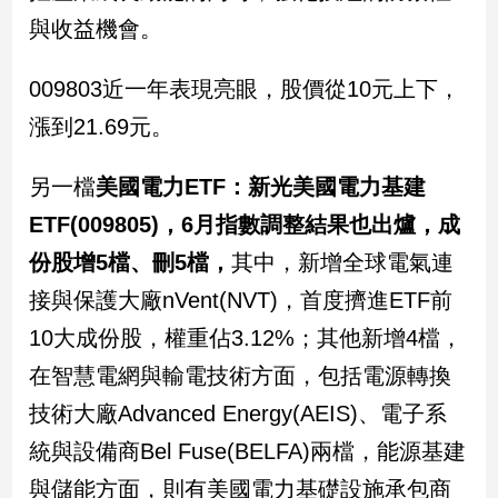
與收益機會。
009803近一年表現亮眼，股價從10元上下，
漲到21.69元。
另一檔
美國電力ETF：新光美國電力基建
ETF(009805)，6月指數調整結果也出爐，成
份股增5檔、刪5檔，
其中，新增全球電氣連
接與保護大廠nVent(NVT)，首度擠進ETF前
10大成份股，權重佔3.12%；其他新增4檔，
在智慧電網與輸電技術方面，包括電源轉換
技術大廠Advanced Energy(AEIS)、電子系
統與設備商Bel Fuse(BELFA)兩檔，能源基建
與儲能方面，則有美國電力基礎設施承包商