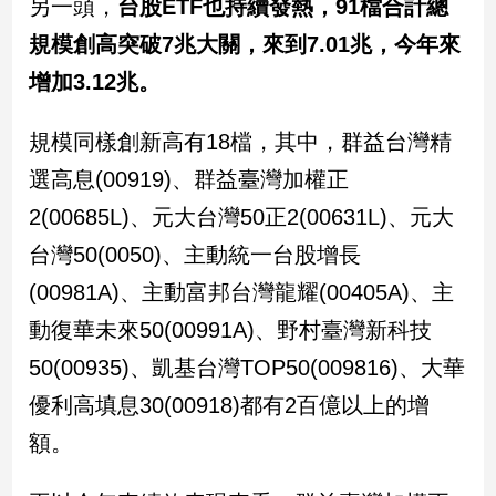
另一頭，
台股ETF也持續發熱，91檔合計總
規模創高突破7兆大關，來到7.01兆，今年來
增加3.12兆。
規模同樣創新高有18檔，其中，群益台灣精
選高息(00919)、群益臺灣加權正
2(00685L)、元大台灣50正2(00631L)、元大
台灣50(0050)、主動統一台股增長
(00981A)、主動富邦台灣龍耀(00405A)、主
動復華未來50(00991A)、野村臺灣新科技
50(00935)、凱基台灣TOP50(009816)、大華
優利高填息30(00918)都有2百億以上的增
額。