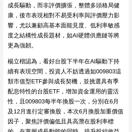
成長驅動，而非評價擴張，整體多頭格局健
建
築/
康，後市表現相對不易受利率與評價壓力影
室
響，尤以兼顧高基本面能見度、低利率敏感
內
設
度之結構性成長題材，如AI硬體供應鏈等將
計
更為強韌。
旅
遊/
美
楊立楷認為，看好台股下半年在AI驅動下持
食
續有表現空間，投資人不妨透過如009803這
星
類市值型ETF參與成長契機，並挑選具有季
座/
命
配息特性的台股ETF，增加資金運用的靈活
理
性，且009803每半年換股一次，分別在6月
消
費
及12月進行定審換股，本次6月換股加重價值
健
因子，聚焦評價偏低且具高潛在股利率標
康/
的，在掌握成長動能的同時，提升投組收益
親