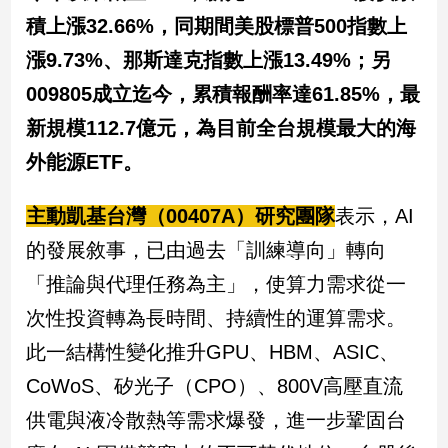
積上漲32.66%，同期間美股標普500指數上
漲9.73%、那斯達克指數上漲13.49%；另
009805成立迄今，累積報酬率達61.85%，最
新規模112.7億元，為目前全台規模最大的海
外能源ETF。
主動凱基台灣（00407A）研究團隊
表示，AI
的發展敘事，已由過去「訓練導向」轉向
「推論與代理任務為主」，使算力需求從一
次性投資轉為長時間、持續性的運算需求。
此一結構性變化推升GPU、HBM、ASIC、
CoWoS、矽光子（CPO）、800V高壓直流
供電與液冷散熱等需求爆發，進一步鞏固台