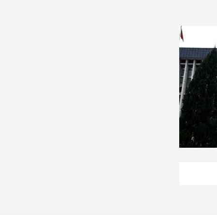
建
築/
室
內
設
計
旅
遊/
美
食
星
座/
命
理
消
費
健
康/
親