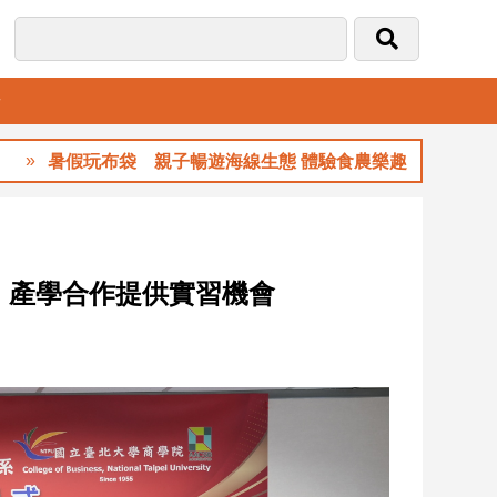
音
暑假玩布袋 親子暢遊海線生態 體驗食農樂趣
 產學合作提供實習機會