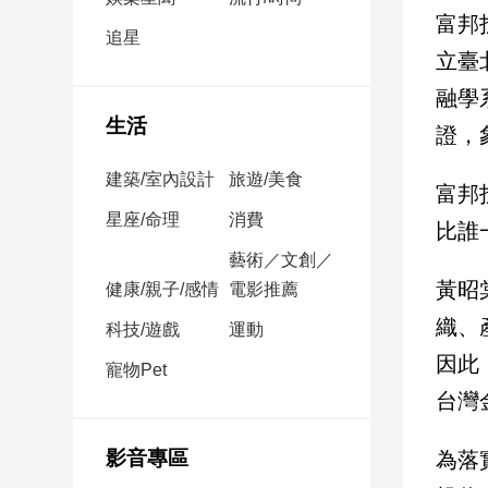
民
富邦
調
追星
立臺
國
會
融學
焦
生活
證，
點
建築/室內設計
旅遊/美食
富邦
觀
星座/命理
消費
比誰
點
藝術／文創／
黃昭
健康/親子/感情
電影推薦
兩
岸/
織、
科技/遊戲
運動
國
因此
際
寵物Pet
台灣
社
會/
地
影音專區
為落
方