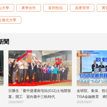
山大學
產學合作
富邦投信
資產管理
實
立臺北大學
新聞
中捷運南屯站(G11)土地開發
金研院、集保、投信投顧公會聯手推
迎向臺中三軌時代
TISA金融教育 將辦150場宣講
2026/08/07