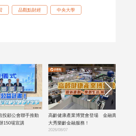
習
品觀點財經
中央大學
動
高齡健康產業博覽會登場 金融壽險業
8大銀行攜手完成
大秀樂齡金融服務！
證 警示帳戶準確
2026/08/07
2026/08/06