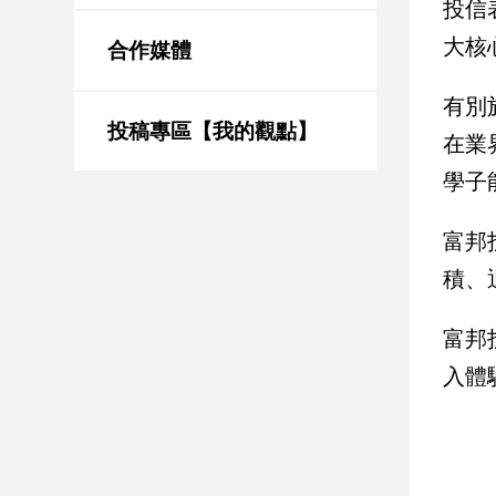
投信
新
冠
大核
合作媒體
病
毒
有別
專
區
投稿專區【我的觀點】
在業
學子
南
富邦
台
灣
積、
觀
點
富邦
入體
南
台
灣
觀
點