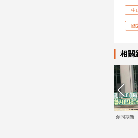
中
娛
樂
國
娛
樂
星
相關
聞
流
行/
時
尚
追
星
震盪 逢
玉山金前7月獲利244.4億！創同期新
日勝生「臺
生
高 稅後EPS自結1.51元
案」開工 
2026/08/07
2026/08/07
活