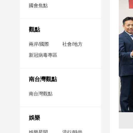
市
國會焦點
房
地
產
觀點
兩岸/國際
社會/地方
品
觀
新冠病毒專區
點
政
治
南台灣觀點
政
南台灣觀點
治
焦
點
娛樂
品
觀
點
娛樂星聞
流行/時尚