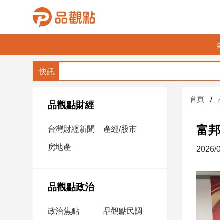
品
觀
點
財
首頁
經
品觀點財經
台
富邦
台灣財經新聞
產經/股市
灣
財
房地產
2026/0
經
新
聞
品觀點政治
產
經/
政治焦點
品觀點民調
股