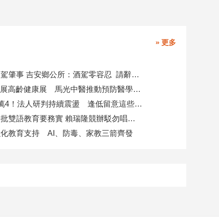
» 更多
副主任涉酒駕肇事 吉安鄉公所：酒駕零容忍 請辭獲准
攜AI科技參展高齡健康展 馬光中醫推動預防醫學迎接長壽新經濟
台股力守4萬4！法人研判持續震盪 逢低留意這些族群
柯志恩競辦批雙語教育要務實 賴瑞隆競辦駁勿唱衰高雄
化教育支持 AI、防毒、家教三箭齊發