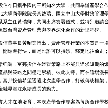
投信今日攜手國內三所知名大學，共同舉辦產學合
北大學商學院院長黃啟瑞、國立中山大學財務管理
系系主任黃瑞卿，共同出席簽署儀式，並特別邀請
象徵台灣資產管理業與學界深化合作的新里程碑。
投信董事長黃昭棠指出，資產管理行業的本質是一
一開始跑得快，而是比誰可以持續、穩定地往前走
棠強調，富邦投信在經營策略上不能只追求短期的
產品與策略之間穩定累積、彼此支撐。而在這場漫
，富邦投信希望透過此次產學合作，打破傳統框架
金融界灌注永續成長的動力。
實人才在地培育，本次產學合作專案為每所合作學