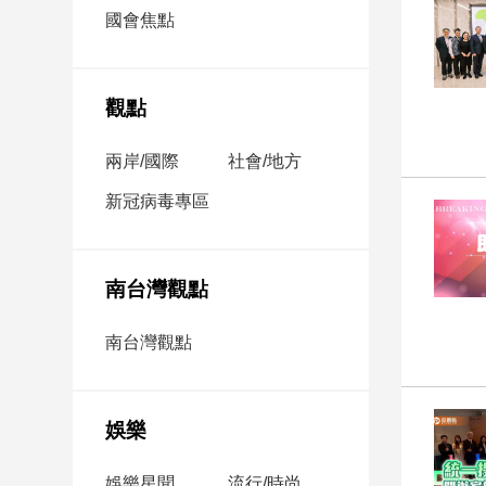
市
國會焦點
房
地
產
觀點
兩岸/國際
社會/地方
品
觀
新冠病毒專區
點
政
治
南台灣觀點
政
南台灣觀點
治
焦
點
娛樂
品
觀
點
娛樂星聞
流行/時尚