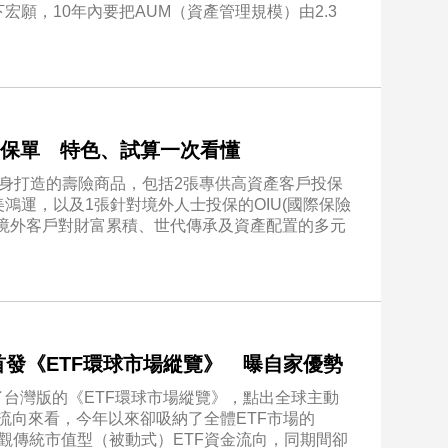
願，10年內要把AUM（資產管理規模）由2.3
3保單 特色、試算一次看懂
身打造的壽險商品，包括2張專供高資產客戶投保
鴻運，以及1張針對境外人士投保的OIU(國際保險
境外客戶對財富累積、世代傳承及資產配置的多元
首發《ETF環球市場縱覽》 曝自家優勢
了台灣版的《ETF環球市場縱覽》，點出全球主動
金流向來看，今年以來卻吸納了全體ETF市場的
；反觀傳統市值型（被動式）ETF資金流向，同期間卻