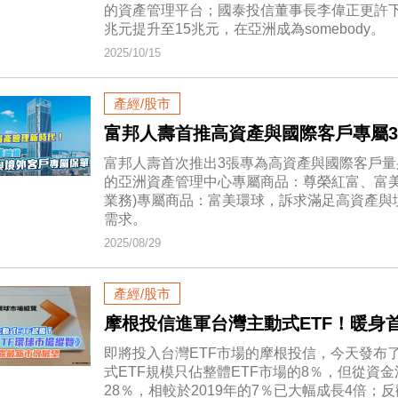
的資產管理平台；國泰投信董事長李偉正更許下宏
兆元提升至15兆元，在亞洲成為somebody。
2025/10/15
產經/股市
富邦人壽首推高資產與國際客戶專屬
富邦人壽首次推出3張專為高資產與國際客戶量
的亞洲資產管理中心專屬商品：尊榮紅富、富美
業務)專屬商品：富美環球，訴求滿足高資產與
需求。
2025/08/29
產經/股市
摩根投信進軍台灣主動式ETF！暖身
即將投入台灣ETF市場的摩根投信，今天發布
式ETF規模只佔整體ETF市場的8％，但從資
28％，相較於2019年的7％已大幅成長4倍