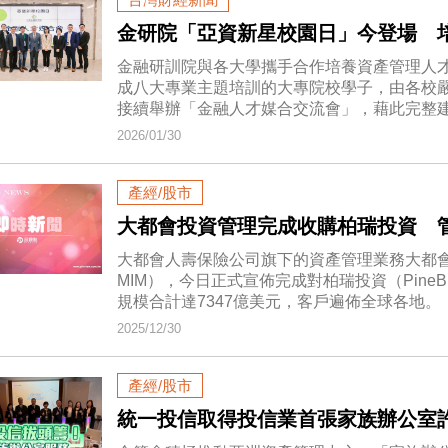
金研院「亞資新星校園日」今登場 
金融研訓院與各大學攜手合作培養資產管理人
成八大專業主題培訓的大專院校學子，由各校
接續舉辦「金融人才媒合交流會」，藉此完整
2026/01/30
產經/股市
大都會投資管理完成收購柏瑞投資 管
大都會人壽保險公司旗下的資產管理業務大都會投資管理（Me
MIM），今日正式宣佈完成對柏瑞投資（PineBri
規模合計達7347億美元，客戶遍佈全球各地。
2025/12/30
產經/股市
統一投信取得投信業首張家族辦公室