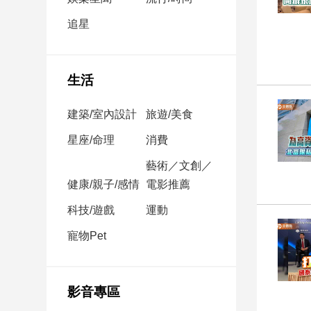
民
調
追星
國
會
焦
生活
點
建築/室內設計
旅遊/美食
觀
星座/命理
消費
點
藝術／文創／
健康/親子/感情
電影推薦
兩
岸/
科技/遊戲
運動
國
際
寵物Pet
社
會/
地
影音專區
方