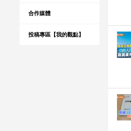
新
冠
合作媒體
病
毒
專
區
投稿專區【我的觀點】
南
台
灣
觀
點
南
台
灣
觀
點