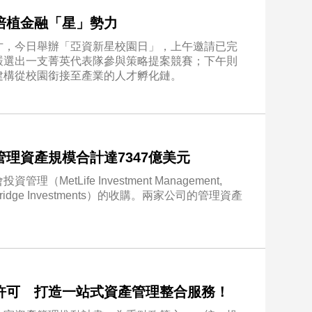
培植金融「星」勢力
才，今日舉辦「亞資新星校園日」，上午邀請已完
嚴選出一支菁英代表隊參與策略提案競賽；下午則
建構從校園銜接至產業的人才孵化鏈。
理資產規模合計達7347億美元
tLife Investment Management,
dge Investments）的收購。兩家公司的管理資產
許可 打造一站式資產管理整合服務！