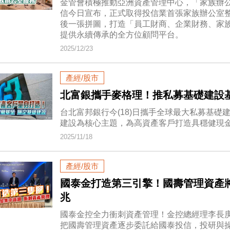
金管會積極推動亞洲資產管理中心，「家族辦
信今日宣布，正式取得投信業首張家族辦公室
後一張拼圖，打造「員工財商、企業財務、家
提供永續傳承的全方位顧問平台。
2025/12/23
產經/股市
北富銀攜手麥格理！推私募基礎建設
台北富邦銀行今(18)日攜手全球最大私募基
建設為核心主題，為高資產客戶打造具穩健現
2025/11/18
產經/股市
國泰金打造第三引擎！國壽管理資產將
兆
國泰金控全力衝刺資產管理！金控總經理李長
把國壽管理資產逐步委託給國泰投信，投研與