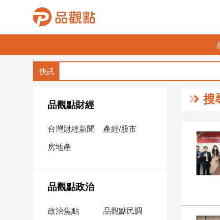
品
觀
點
財
搜
經
品觀點財經
台
台灣財經新聞
產經/股市
灣
財
房地產
經
新
聞
品觀點政治
產
經/
政治焦點
品觀點民調
股