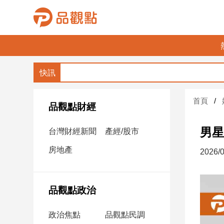
品
觀
點
財
首頁
經
品觀點財經
台
男星
台灣財經新聞
產經/股市
灣
財
房地產
2026/0
經
新
聞
品觀點政治
產
經/
政治焦點
品觀點民調
股