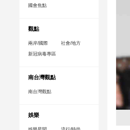
市
國會焦點
房
地
產
觀點
兩岸/國際
社會/地方
品
觀
新冠病毒專區
點
政
治
南台灣觀點
政
南台灣觀點
治
焦
點
娛樂
品
觀
點
娛樂星聞
流行/時尚