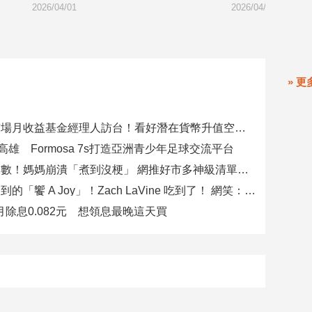
2026/04/01
2
» 更
富坦新興市場月收益基金經理人訪台！看好潛在貨幣升值空間 點名5大主題
高雄 Formosa 7s打造亞洲青少年足球交流平台
暑假開學倒數！媽媽崩潰「煮到沒梗」 網推好市多神級清單：一趟搞定兩週
郭泓志訂不到的「饗 A Joy」！Zach LaVine 吃到了！ 網笑：運動員來吃超划算
八月除息0.082元 想領息最晚這天買