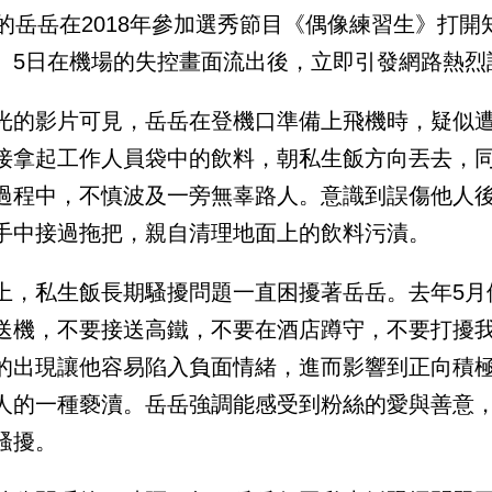
歲的岳岳在2018年參加選秀節目《偶像練習生》打開
。5日在機場的失控畫面流出後，立即引發網路熱烈
光的影片可見，岳岳在登機口準備上飛機時，疑似
接拿起工作人員袋中的飲料，朝私生飯方向丟去，
過程中，不慎波及一旁無辜路人。意識到誤傷他人
手中接過拖把，親自清理地面上的飲料污漬。
上，私生飯長期騷擾問題一直困擾著岳岳。去年5月
送機，不要接送高鐵，不要在酒店蹲守，不要打擾
的出現讓他容易陷入負面情緒，進而影響到正向積
人的一種褻瀆。岳岳強調能感受到粉絲的愛與善意
騷擾。