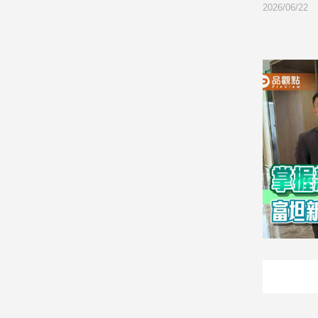
2026/06/22
娛
樂
娛
樂
星
聞
流
行/
時
尚
追
星
生
活