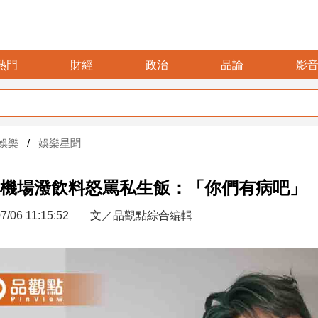
熱門
財經
政治
品論
影
娛樂
娛樂星聞
機場潑飲料怒罵私生飯：「你們有病吧」
7/06 11:15:52
文／品觀點綜合編輯