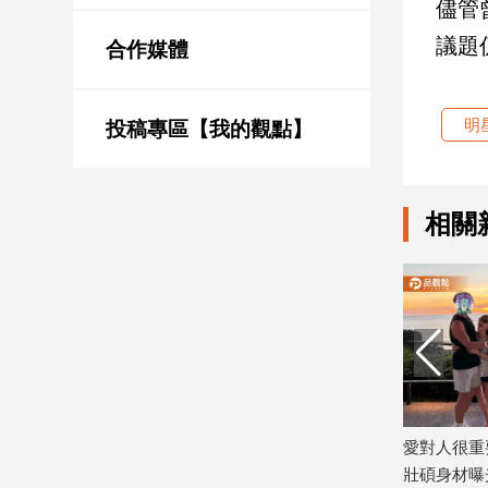
儘管
新
冠
議題
合作媒體
病
毒
專
明
區
投稿專區【我的觀點】
南
相關
台
灣
觀
點
南
台
灣
觀
傷住院！粉絲還要到醫院
愛對人很重要！孫藝真曬恩愛照 玄彬
點
壯碩身材曝光