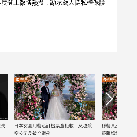
再度登上微博熱搜，顯示藝人隱私權保護
票遭拒載！怒嗆航
孫藝真結婚4週年驚喜放閃！首度公開隱
藏版婚紗照甜翻粉絲