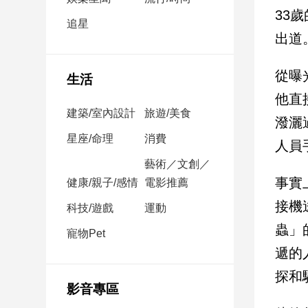
民
33
調
追星
出道
國
會
焦
從曝
生活
點
他直
建築/室內設計
旅遊/美食
潑灑
觀
星座/命理
消費
人員
點
藝術／文創／
事實
健康/親子/感情
電影推薦
兩
岸/
接機
科技/遊戲
運動
國
蟲」
際
寵物Pet
遞的
社
會/
探和
地
影音專區
方