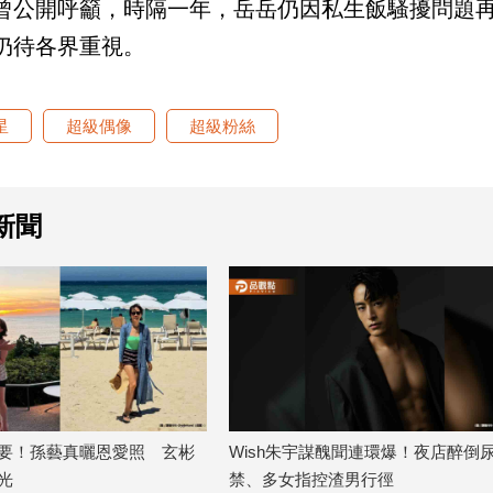
曾公開呼籲，時隔一年，岳岳仍因私生飯騷擾問題
仍待各界重視。
星
超級偶像
超級粉絲
新聞
Wish朱宇謀醜聞連環爆！夜店醉倒尿失
日本女團用藝名訂機
禁、多女指控渣男行徑
空公司反被全網炎上