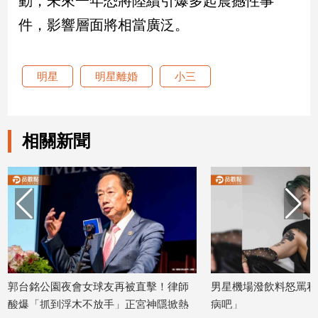
動，未來一年恐將陸續引爆多起震撼性事
件，影響層面將相當廣泛。
娛
樂
明星
明星離婚
小三
娛
樂
星
聞
相關新聞
流
行/
時
尚
追
星
郭台銘公園夜會女球友再被直擊！律師
男星機場潑飲料怒罵私
生
酸爆「抓到浮木不放手」正宮神隱掀熱
病吧」
活