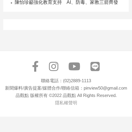
陳怡珍籲強化教育支持 AI、防毒、家教三箭齊發
子/
感
情
藝
術
／
文
創
／
電
影
推
聯絡電話：(02)2889-1113
薦
新聞爆料/廣告提案/媒體合作/聯絡信箱：pinview50@gmail.com
科
品觀點 版權所有 ©2022 品觀點 All Rights Reserved.
技/
隱私權聲明
遊
戲
運
動