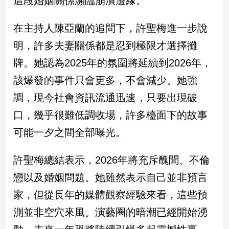
這段婚姻關係瀕臨崩潰邊緣。
新
冠
在主持人陳亞蘭的追問下，許聖梅進一步說
病
毒
明，許多夫妻關係都是忍到極限才選擇攤
專
區
牌。她認為2025年的氛圍將延續到2026年，
該爆發的事件只會更多，不會減少。她強
調，現今社會資訊流通迅速，只要出現破
南
台
口，幾乎很難低調收場，許多檯面下的故事
灣
可能一夕之間全部曝光。
觀
點
許聖梅總結表示，2026年將充斥醜聞、不倫
南
戀以及婚姻問題。她雖然表示自己並非預言
台
家，但從長年的媒體觀察經驗來看，這些預
灣
觀
測並非空穴來風。演藝圈的暗潮已經開始湧
點