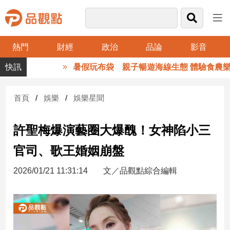
熱門
財經
政治
品論
影音
品
暑假玩布袋 親子暢遊海線生態 體驗食農樂趣
觀
點
財
首頁
娛樂
娛樂星聞
經
許聖梅爆演藝圈大爆醜！女神陷小三
台
灣
官司、歌王婚姻崩盤
財
經
2026/01/21 11:31:14
文／品觀點綜合編輯
新
聞
產
經/
股