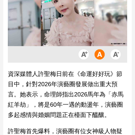
市
房
地
產
品
觀
點
政
資深媒體人許聖梅日前在《命運好好玩》節
治
目中，針對2026年演藝圈發展做出重大預
政
言。她表示，命理師指出2026馬年為「赤馬
治
紅羊劫」，將是60年一遇的動盪年，演藝圈
焦
點
多起感情與婚姻問題正在檯面下醞釀。
品
觀
許聖梅首先爆料，演藝圈有位女神級人物疑
點