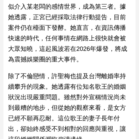
民
似介入某老闆的感情世界，成為第三者。據
調
她透露，正宮已經採取法律行動提告，目前
國
會
案件仍在檯面下發酵。她直言，在資訊傳播
焦
快速的時代，任何事情在網路上很快就會被
點
大眾知曉，這起風波若在2026年爆發，將成
為震撼娛樂圈的重大事件。
觀
點
除了不倫戀情，許聖梅也提及台灣離婚率持
兩
續攀升的現象。她透露有位知名歌王的婚姻
岸/
狀況出現嚴重問題。雖然對外宣稱情況尚未
國
際
到最糟的地步，但從她的觀察來看，是女方
社
已經不願再忍耐。這位歌王的妻子長年付
會/
地
出，卻始終感受不到相對的回應與重視，讓
方