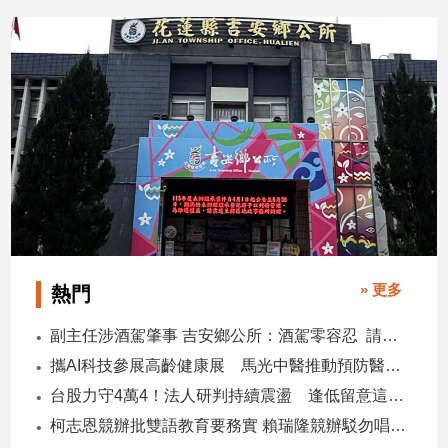
2026/07/06
議
建
2026/07/09
築/
室
內
設
計
旅
遊/
美
食
星
座/
» 更多
熱門
命
理
副主任涉酒駕肇事 吉安鄉公所：酒駕零容忍 請辭獲准
消
攜AI科技參展高齡健康展 馬光中醫推動預防醫學迎接長壽新經濟
費
台股力守4萬4！法人研判持續震盪 逢低留意這些族群
健
康/
柯志恩競辦批雙語教育要務實 賴瑞隆競辦駁勿唱衰高雄
親