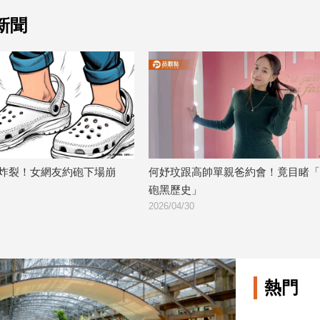
新聞
炸裂！女網友約砲下場崩
何妤玟跟高帥單親爸約會！竟目睹「
砲黑歷史」
2026/04/30
熱門