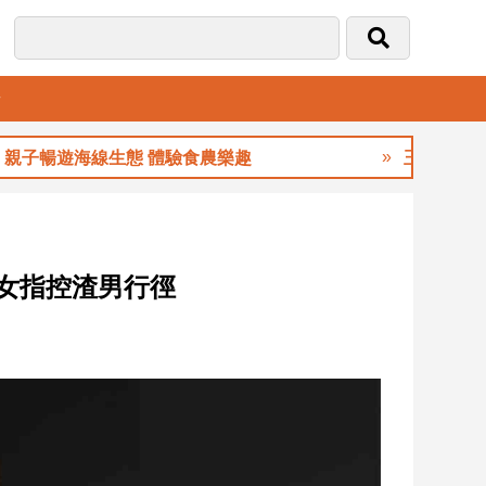
音
暢遊海線生態 體驗食農樂趣
玉山金前7月獲利
多女指控渣男行徑