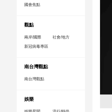
市
國會焦點
房
地
產
觀點
兩岸/國際
社會/地方
品
觀
新冠病毒專區
點
政
治
南台灣觀點
政
南台灣觀點
治
焦
點
娛樂
品
觀
點
娛樂星聞
流行/時尚