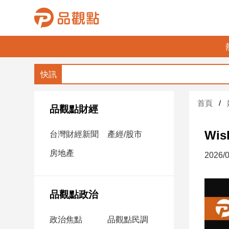
品
觀
點
財
首頁
經
品觀點財經
台
Wi
台灣財經新聞
產經/股市
灣
財
房地產
2026/0
經
新
聞
品觀點政治
產
經/
政治焦點
品觀點民調
股