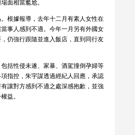
但場面相當尷尬。
為。根據報導，去年十二月有素人女性在
讓當事人感到不適。今年一月另有外國女
要，仍強行跟隨並進入飯店，直到同行友
，包括性侵未遂、家暴、酒駕撞倒孕婦等
各項指控，朱宇謀透過經紀人回應，承認
若有讓對方感到不適之處深感抱歉，並強
身權益。