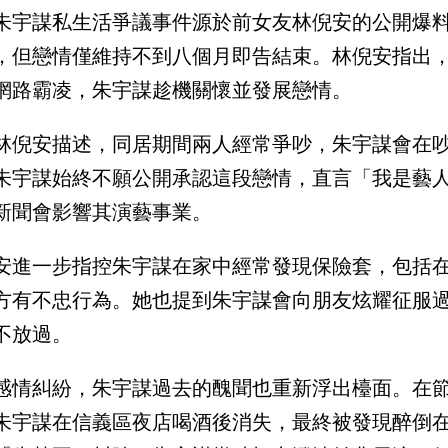
朱宇謀私生活爭議事件源於前女友林倪安的公開爆
，但戀情僅維持不到八個月即告結束。林倪安指出
網路霸凌，朱宇謀趁機關懷並發展戀情。
林倪安描述，同居期間兩人經常爭吵，朱宇謀會在
朱宇謀始終不願公開承認這段戀情，直言「我是藝人，
新聞會影響其演藝事業。
安進一步指控朱宇謀在家中經常發現保險套，包括
方有不忠行為。她也提到朱宇謀會向朋友炫耀征服
不放過。
感情糾紛，朱宇謀過去的醜聞也重新浮出檯面。在
朱宇謀在信義區夜店喝酒後消失，最終被發現醉倒