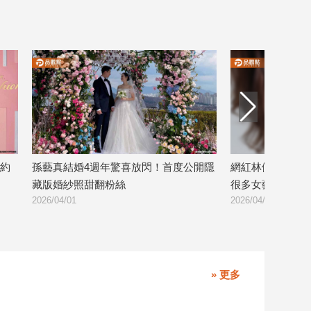
約
孫藝真結婚4週年驚喜放閃！首度公開隱
網紅林倪安爆料
藏版婚紗照甜翻粉絲
很多女藝人受害
2026/04/01
2026/04/01
» 更多