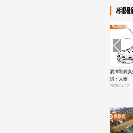
相關
娛
樂
娛
樂
星
聞
流
行/
「你們有
愛對人很重要！孫藝真曬恩愛照 玄彬
洞洞鞋腳臭
時
壯碩身材曝光
潰：太糗
尚
2026/06/22
2026/05/12
追
星
生
活