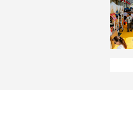
建
築/
室
內
設
計
旅
遊/
美
食
星
座/
命
理
消
費
健
康/
親