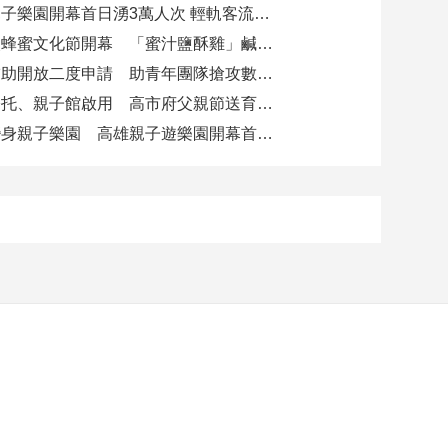
全台最大親子樂園開幕首日湧3萬人次 輕軌客流增20倍
大崗山龍眼蜂蜜文化節開幕 「蜜汁鹽酥雞」鹹甜跨界搶話題
青創參展補助開放二度申請 助青年團隊搶攻數位轉型商機
阿蓮崗山公托、親子館啟用 高市府父親節送育兒暖禮
火車醫院變身親子樂園 高雄親子遊樂園開幕首日爆棚