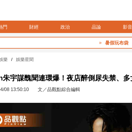
熱門
財經
政治
品論
影
暑假玩布袋 親子
娛樂
娛樂星聞
sh朱宇謀醜聞連環爆！夜店醉倒尿失禁、
4/08 13:50:10
文／品觀點綜合編輯