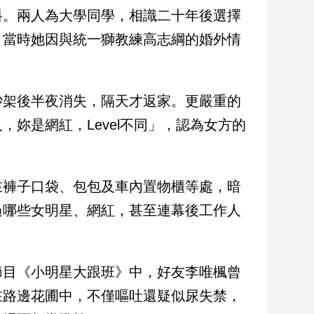
料。兩人為大學同學，相識二十年後選擇
，當時她因與統一獅教練高志綱的婚外情
吵架後半夜消失，隔天才返家。更嚴重的
妳是網紅，Level不同」，認為女方的
在褲子口袋、包包及車內置物櫃等處，暗
過哪些女明星、網紅，甚至連幕後工作人
節目《小明星大跟班》中，好友李唯楓曾
在路邊花圃中，不僅嘔吐還疑似尿失禁，