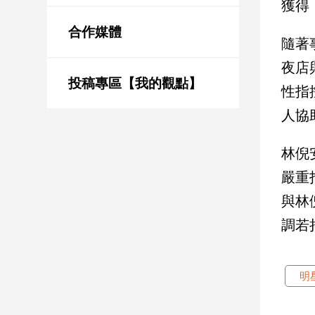
獲得
新
冠
合作媒體
病
隨著
毒
夜店
專
區
投稿專區【我的觀點】
性指
人協
南
林倪
台
灣
嚴重
觀
與林
點
調若
南
台
灣
明
觀
點