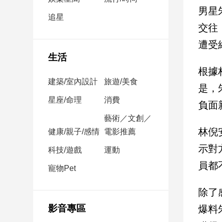
民
男星
調
追星
交往
國
會
遭受
焦
生活
點
根據
建築/室內設計
旅遊/美食
是，
觀
星座/命理
消費
負面
點
藝術／文創／
林倪
健康/親子/感情
電影推薦
兩
岸/
示對
科技/遊戲
運動
國
員都
際
寵物Pet
社
除了
會/
地
影音專區
爆料
方