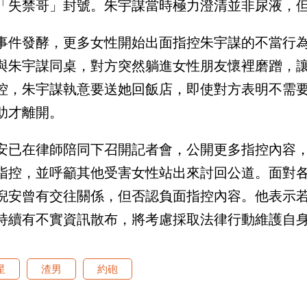
「失禁哥」封號。朱宇謀當時極力澄清並非尿液，
事件發酵，更多女性開始出面指控朱宇謀的不當行
與朱宇謀同桌，對方突然躺進女性朋友懷裡磨蹭，
控，朱宇謀執意要送她回飯店，即使對方表明不需
助才離開。
安已在律師陪同下召開記者會，公開更多指控內容
指控，並呼籲其他受害女性站出來討回公道。面對
倪安曾有交往關係，但否認負面指控內容。他表示
持續有不實資訊散布，將考慮採取法律行動維護自
星
渣男
約砲