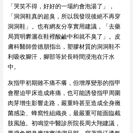
新
「哭笑不得，好好的一場約會泡湯了」，
冠
「洞洞鞋真的超臭，所以我發現後絕不再穿
病
毒
洞洞鞋」。也有網友分享實用建議，「去藥
專
區
局買明礬灑在鞋裡酸鹼中和就不臭了」。皮
膚科醫師曾德朋指出，塑膠材質的洞洞鞋不
利吸收腳汗，腳部等於長時間浸泡在汗水
南
台
中。
灣
觀
灰指甲初期雖不痛不癢，但增厚變形的指甲
點
會壓迫甲床造成疼痛，也可能誘發指甲周圍
南
肉芽增生影響走路，嚴重時甚至造成全身黴
台
菌感染、蜂窩性組織炎，最嚴重可能面臨截
灣
觀
肢風險。初鳴堂中醫診所院長周大翔建議，
點