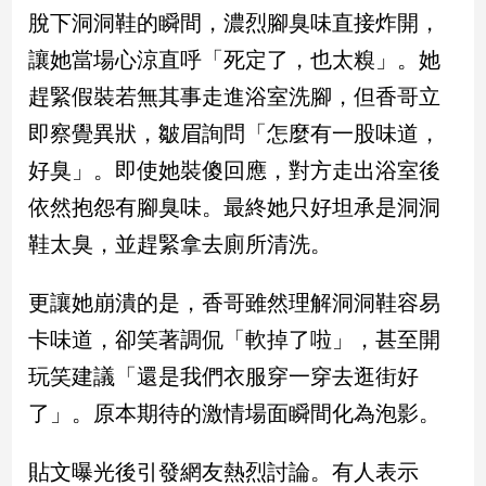
民
脫下洞洞鞋的瞬間，濃烈腳臭味直接炸開，
調
讓她當場心涼直呼「死定了，也太糗」。她
國
會
趕緊假裝若無其事走進浴室洗腳，但香哥立
焦
即察覺異狀，皺眉詢問「怎麼有一股味道，
點
好臭」。即使她裝傻回應，對方走出浴室後
依然抱怨有腳臭味。最終她只好坦承是洞洞
觀
鞋太臭，並趕緊拿去廁所清洗。
點
兩
更讓她崩潰的是，香哥雖然理解洞洞鞋容易
岸/
卡味道，卻笑著調侃「軟掉了啦」，甚至開
國
際
玩笑建議「還是我們衣服穿一穿去逛街好
社
了」。原本期待的激情場面瞬間化為泡影。
會/
地
方
貼文曝光後引發網友熱烈討論。有人表示