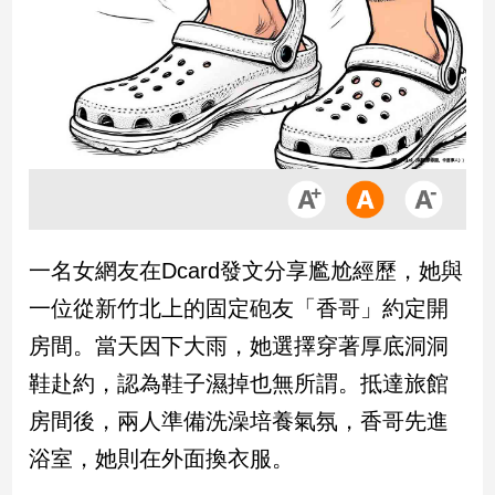
市
房
地
產
品
觀
點
政
一名女網友在Dcard發文分享尷尬經歷，她與
治
一位從新竹北上的固定砲友「香哥」約定開
政
房間。當天因下大雨，她選擇穿著厚底洞洞
治
鞋赴約，認為鞋子濕掉也無所謂。抵達旅館
焦
點
房間後，兩人準備洗澡培養氣氛，香哥先進
品
浴室，她則在外面換衣服。
觀
點