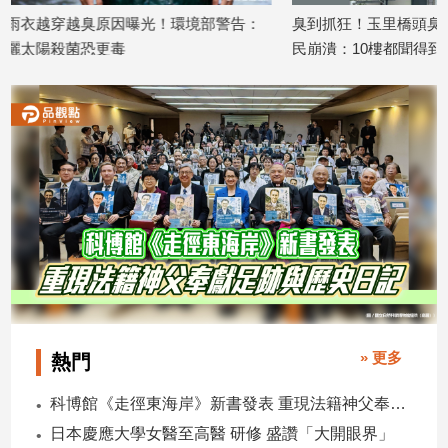
環境部警告：
臭到抓狂！玉里橋頭臭豆腐碧潭開店 居
冷氣吹
建
築/
民崩潰：10樓都聞得到
題 緊
室
2026/07/15
2026/06/
內
設
計
旅
遊/
美
食
星
座/
命
理
消
» 更多
熱門
費
健
科博館《走徑東海岸》新書發表 重現法籍神父奉獻足跡與歷史日記
康/
日本慶應大學女醫至高醫 研修 盛讚「大開眼界」
親