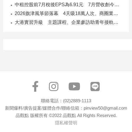
中租控股前7月稅後EPS為6.91元 7月營收創今年新高
子/
感
2026旗津風箏節落幕 4天吸18萬人次、商圈業績增4成
情
大港實習升級 主題課程、企業參訪助青年接軌職場
藝
術
／
文
創
／
電
影
推
薦
科
技/
聯絡電話：(02)2889-1113
遊
新聞爆料/廣告提案/媒體合作/聯絡信箱：pinview50@gmail.com
戲
品觀點 版權所有 ©2022 品觀點 All Rights Reserved.
運
隱私權聲明
動