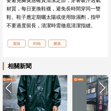
要避免腳臭應確實清潔足部，穿著吸汗透氣
材質，每日更換鞋襪，避免長時間穿同一雙
娛
鞋。鞋子應定期曬太陽或使用除濕劑，指甲
樂
不要過度留長，清潔時需徹底清潔指縫。
娛
樂
星
臭味
約砲
腳臭
聞
流
行/
時
相關新聞
尚
追
星
生
活