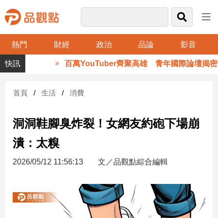
熱門
財經
政治
品論
影音
品
百萬YouTuber齊聚高雄 青年國際論壇揭密
觀
點
財
首頁
生活
消費
經
洞洞鞋腳臭炸裂！女網友約砲下場崩
台
灣
潰：太糗
財
經
2026/05/12 11:56:13
文／品觀點綜合編輯
新
聞
產
經/
股