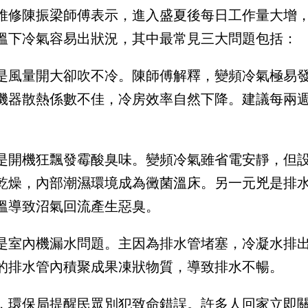
維修陳振梁師傅表示，進入盛夏後每日工作量大增
溫下冷氣容易出狀況，其中最常見三大問題包括：
是風量開大卻吹不冷。陳師傅解釋，變頻冷氣極易
機器散熱係數不佳，冷房效率自然下降。建議每兩
是開機狂飄發霉酸臭味。變頻冷氣雖省電安靜，但
乾燥，內部潮濕環境成為黴菌溫床。另一元兇是排
溫導致沼氣回流產生惡臭。
是室內機漏水問題。主因為排水管堵塞，冷凝水排出
的排水管內積聚成果凍狀物質，導致排水不暢。
，環保局提醒民眾別犯致命錯誤。許多人回家立即