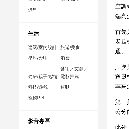
民
空調
調
追星
端高
國
會
焦
首先
生活
點
老舊
建築/室內設計
旅遊/美食
通。
觀
星座/命理
消費
點
其次
藝術／文創／
送風
健康/親子/感情
電影推薦
兩
岸/
季高
科技/遊戲
運動
國
際
寵物Pet
第三
社
公分
會/
地
影音專區
方
此外