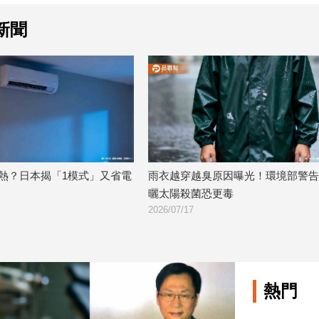
新聞
省電
雨衣越穿越臭原因曝光！環境部警告：
臭到抓狂！玉里
曬太陽殺菌恐更毒
民崩潰：10樓都
2026/07/17
2026/07/15
熱門