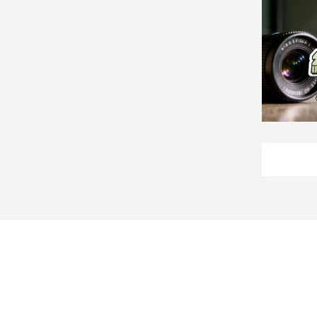
建
築/
室
內
設
計
旅
遊/
美
食
星
座/
命
理
消
費
健
康/
親