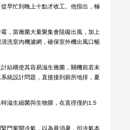
，從早忙到晚上十點才收工。他指出，極
發霉，當黴菌大量聚集會阻礙出風，加上
週清洗室內機濾網，確保室外機出風口暢
設計結構使其容易滋生黴菌，關機前若未
水系統設計問題，直接接到廁所地排，夏
時滋生細菌與生物膜，在直徑僅約1.5
關緊門窗開冷氣，以為最消暑，但冷氣本