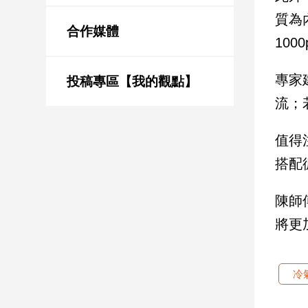
新
質為
冠
合作媒體
病
10
毒
專
專家
區
投稿專區【我的觀點】
流；
南
值得
台
搭配
灣
觀
陳師
點
將更
南
台
灣
冷
觀
點