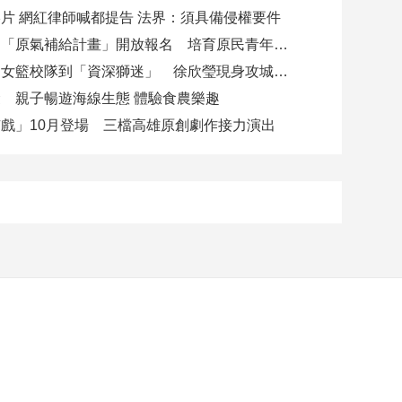
片 網紅律師喊都提告 法界：須具備侵權要件
高市勞工局「原氣補給計畫」開放報名 培育原民青年就業力與部落創新
從昔日高中女籃校隊到「資深獅迷」 徐欣瑩現身攻城獅開訓為球隊加油
 親子暢遊海線生態 體驗食農樂趣
戲」10月登場 三檔高雄原創劇作接力演出