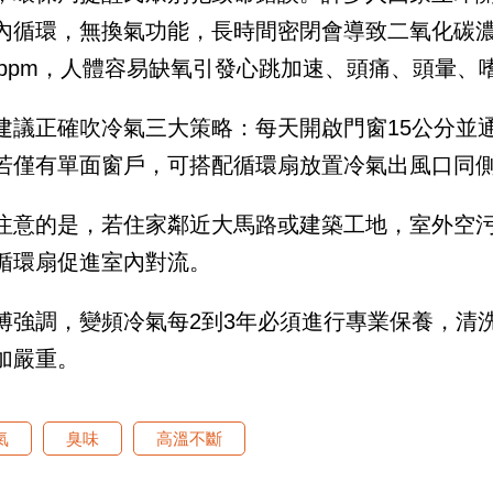
內循環，無換氣功能，長時間密閉會導致二氧化碳
00ppm，人體容易缺氧引發心跳加速、頭痛、頭暈
建議正確吹冷氣三大策略：每天開啟門窗15公分並
若僅有單面窗戶，可搭配循環扇放置冷氣出風口同
注意的是，若住家鄰近大馬路或建築工地，室外空
循環扇促進室內對流。
傅強調，變頻冷氣每2到3年必須進行專業保養，清
加嚴重。
氣
臭味
高溫不斷