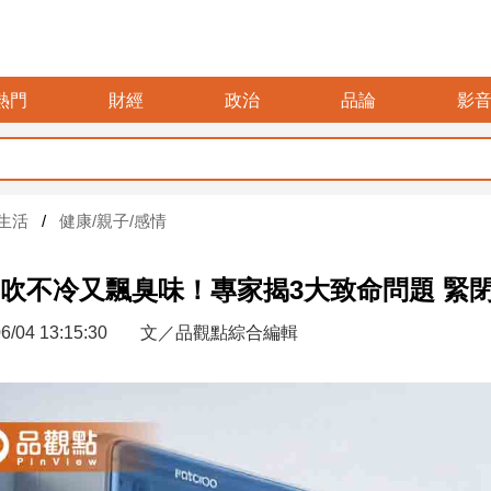
熱門
財經
政治
品論
影
生活
健康/親子/感情
吹不冷又飄臭味！專家揭3大致命問題 緊
6/04 13:15:30
文／品觀點綜合編輯