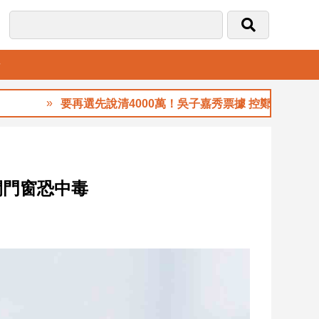
音
要再選先說清4000萬！吳子嘉秀票據 控鄭永金為鄭朝方2
閉門窗恐中毒