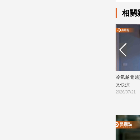
相關
娛
樂
娛
樂
星
聞
流
行/
萬元荷包痛！台電點名6大
冷氣越開越熱？日本揭「1模式」又
時
獸」
又快涼
尚
2026/07/21
追
星
生
活