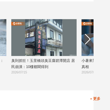
橋頭臭豆腐碧潭開店 居
小暑來襲失眠暴增！中醫揭「冷氣病」
聞得到
真相
2026/07/07
» 更多