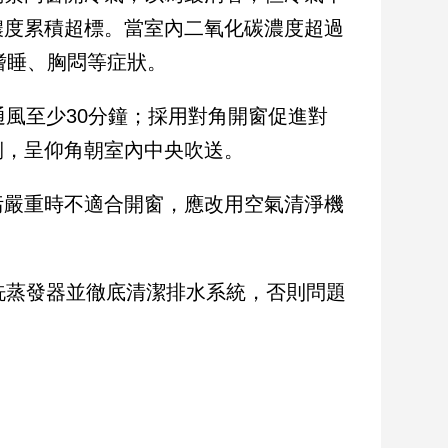
濃度累積超標。當室內二氧化碳濃度超過
、嗜睡、胸悶等症狀。
通風至少30分鐘；採用對角開窗促進對
側，呈仰角朝室內中央吹送。
污嚴重時不適合開窗，應改用空氣清淨機
洗蒸發器並徹底清潔排水系統，否則問題