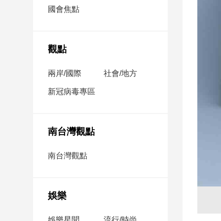
市
國會焦點
房
地
產
觀點
兩岸/國際
社會/地方
品
觀
新冠病毒專區
點
政
治
南台灣觀點
政
南台灣觀點
治
焦
點
娛樂
品
觀
點
娛樂星聞
流行/時尚