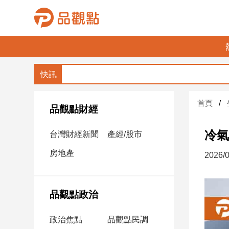
品
觀
點
財
首頁
經
品觀點財經
台
冷氣
台灣財經新聞
產經/股市
灣
財
房地產
2026/0
經
新
聞
品觀點政治
產
經/
政治焦點
品觀點民調
股