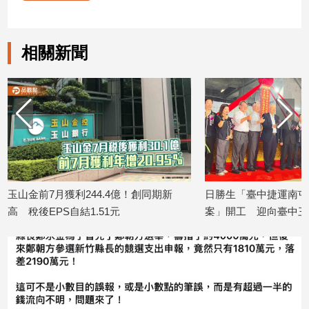
建
築/
室
相關新聞
內
設
計
旅
遊/
美
食
星
座/
44.4億！創同期新
日勝生「臺中捷運南屯站(G11)土地開發
命
1.51元
案」開工 迎向臺中三軌時代
理
2026/08/07
消
費
健
康/
親