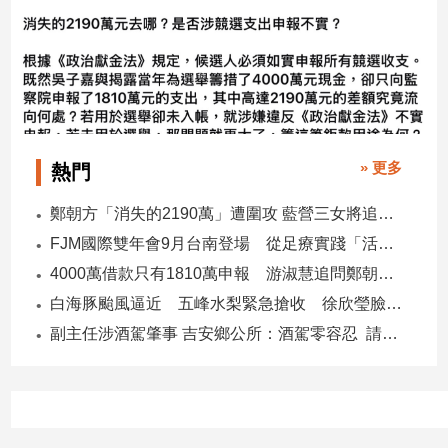
子/
感
情
藝
術
／
文
» 更多
熱門
創
／
鄭朝方「消失的2190萬」遭圍攻 藍營三女將追金流 拿出還款證明
電
影
FJM國際雙年會9月台南登場 從足療實踐「活出愛」
推
4000萬借款只有1810萬申報 游淑慧追問鄭朝方：2190萬差額去哪了
薦
白海豚颱風逼近 五峰水梨緊急搶收 徐欣瑩臉書急呼「搶救五峰水梨」
科
技/
副主任涉酒駕肇事 吉安鄉公所：酒駕零容忍 請辭獲准
遊
戲
運
動