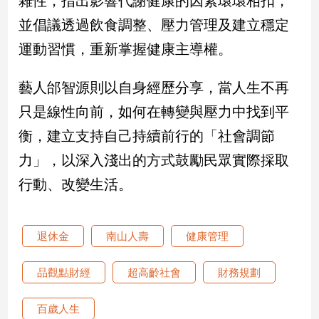
雜性，指出影響代謝健康的因素環環相扣，
並倡議透過飲食調整、壓力管理及建立穩定
娛
運動習慣，重新掌握健康主導權。
樂
藝人邰智源則以自身經歷分享，當人生不再
娛
樂
只是線性向前，如何在轉變與壓力中找到平
星
聞
衡，建立支持自己持續前行的「社會調節
流
力」，以深入淺出的方式鼓勵民眾實際採取
行/
行動、改變生活。
時
尚
追
星
退休金
南山人壽
健康管理
品觀點財經
超高齡社會
財務規劃
生
活
百歲人生