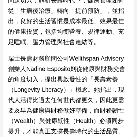
問題切入，解析長壽時代下，健康管理如何
民
從「生病後治療」轉向「提前預防」，並指
調
國
出，良好的生活習慣是成本最低、效果最佳
會
的健康投資，包括均衡營養、規律運動、充
焦
點
足睡眠、壓力管理與社會連結等。
瑞士長壽財務顧問公司Wellthspan Advisory
觀
創辦人Nadine Esposito則從健康與財務交會
點
的角度切入，提出具啟發性的「長壽素養
兩
（Longevity Literacy）」概念。她指出，現
岸/
國
代人活得比過去任何世代都更久，因此更需
際
要及早為健康與財務做好準備，而財務韌性
社
會/
（Wealth）與健康韌性（Health）必須同步
地
提升，才能真正支撐長壽時代的生活品質。
方