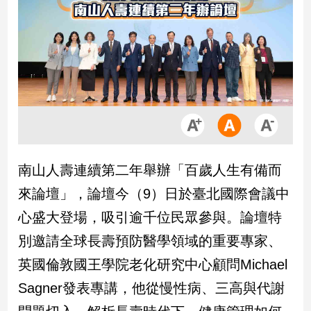
市
房
地
產
品
觀
點
政
南山人壽連續第二年舉辦「百歲人生有備而
治
來論壇」，論壇今（9）日於臺北國際會議中
政
心盛大登場，吸引逾千位民眾參與。論壇特
治
別邀請全球長壽預防醫學領域的重要專家、
焦
點
英國倫敦國王學院老化研究中心顧問Michael
品
Sagner發表專講，他從慢性病、三高與代謝
觀
點