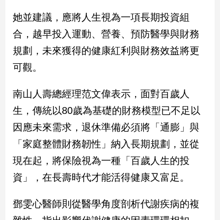
新
她並建議，應將人生視為一項長期投資組
冠
病
合，越早投入運動、營養、預防醫學與財務
毒
專
規劃，未來獲得的健康紅利與財務效益將更
區
可觀。
南山人壽總經理范文偉表示，面對百歲人
南
台
生，傳統以80歲為基礎的財務模型已不足以
灣
因應未來需求，退休準備必須將「通膨」與
觀
「家庭整體財務韌性」納入長期規劃，並從
點
現在起，將保險視為一種「百歲人生的投
南
資」，在長壽時代才能活得健康又富足。
台
灣
觀
鄧雯心醫師則從醫學角度剖析代謝疾病的複
點