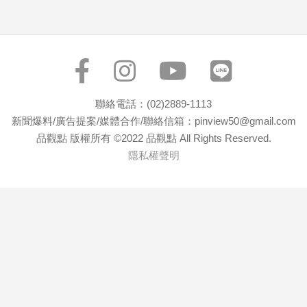
寵
物
Pet
影
音
聯絡電話：(02)2889-1113
專
新聞爆料/廣告提案/媒體合作/聯絡信箱：pinview50@gmail.com
區
品觀點 版權所有 ©2022 品觀點 All Rights Reserved.
隱私權聲明
合
作
媒
體
投
稿