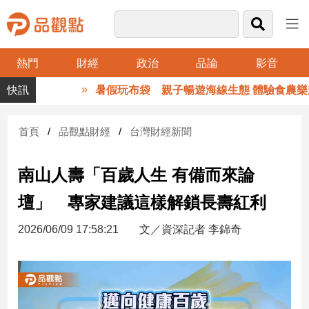
熱門
財經
政治
品論
影音
品
暑假玩布袋 親子暢遊海線生態 體驗食農樂趣
觀
點
財
首頁
品觀點財經
台灣財經新聞
經
南山人壽「百歲人生 有備而來論
台
灣
壇」 專家建議這樣解鎖長壽紅利
財
經
2026/06/09 17:58:21
文／資深記者 李錦奇
新
聞
產
經/
股