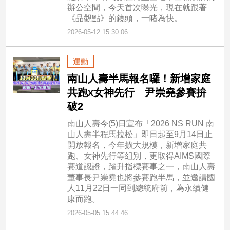
辦公空間，今天首次曝光，現在就跟著
《品觀點》的鏡頭，一睹為快。
2026-05-12 15:30:06
運動
南山人壽半馬報名囉！新增家庭
共跑x女神先行 尹崇堯參賽拚
破2
南山人壽今(5)日宣布「2026 NS RUN 南
山人壽半程馬拉松」即日起至9月14日止
開放報名，今年擴大規模，新增家庭共
跑、女神先行等組別，更取得AIMS國際
賽道認證，躍升指標賽事之一，南山人壽
董事長尹崇堯也將參賽跑半馬，並邀請國
人11月22日一同到總統府前，為永續健
康而跑。
2026-05-05 15:44:46