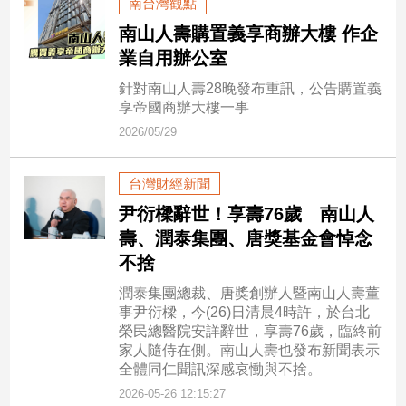
南台灣觀點
寵
物
南山人壽購置義享商辦大樓 作企
Pet
業自用辦公室
針對南山人壽28晚發布重訊，公告購置義
享帝國商辦大樓一事
影
2026/05/29
音
專
區
台灣財經新聞
尹衍樑辭世！享壽76歲 南山人
壽、潤泰集團、唐獎基金會悼念
合
不捨
作
媒
潤泰集團總裁、唐獎創辦人暨南山人壽董
事尹衍樑，今(26)日清晨4時許，於台北
體
榮民總醫院安詳辭世，享壽76歲，臨終前
家人隨侍在側。南山人壽也發布新聞表示
全體同仁聞訊深感哀慟與不捨。
投
2026-05-26 12:15:27
稿