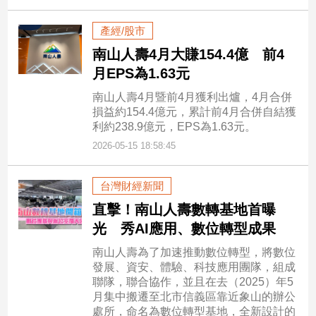
專
區
產經/股市
【我
南山人壽4月大賺154.4億 前4
的
月EPS為1.63元
觀
南山人壽4月暨前4月獲利出爐，4月合併
點】
損益約154.4億元，累計前4月合併自結獲
利約238.9億元，EPS為1.63元。
2026-05-15 18:58:45
台灣財經新聞
直擊！南山人壽數轉基地首曝
光 秀AI應用、數位轉型成果
南山人壽為了加速推動數位轉型，將數位
發展、資安、體驗、科技應用團隊，組成
聯隊，聯合協作，並且在去（2025）年5
月集中搬遷至北市信義區靠近象山的辦公
處所，命名為數位轉型基地，全新設計的