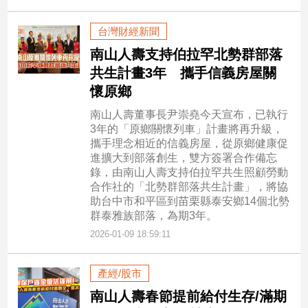
台灣財經新聞
南山人壽支持伯拉罕北勢群部落
共生計畫3年 攜手信義房屋關
懷原鄉
南山人壽董事長尹崇堯今天宣布，已執行
3年的「原鄉關懷列車」計畫將再升級，
攜手理念相近的信義房屋，從原鄉健康促
進擴大到部落創生，雙方簽署合作備忘
錄，由南山人壽支持伯拉罕共生照顧勞動
合作社的「北勢群部落共生計畫」，將協
助台中市和平區到苗栗縣泰安鄉14個北勢
群泰雅族部落，為期3年。
2026-01-09 18:59:11
產經/股市
南山人壽春節提前給付生存/滿期