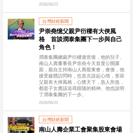
2026/06/23
娛
台灣財經新聞
樂
尹崇堯憶父親尹衍樑有大俠風
娛
格 首談潤泰集團下一步與自己
樂
角色！
星
聞
潤泰集團總裁尹衍樑過世後，他的兒子、
南山人壽董事長尹崇堯今天首度公開露
流
面，親自主持南山人壽股東會，會後，他
行/
接受媒體訪問時，也首次談起心情，形容
時
父親有大俠風格，心懷天下，急人所急，
尚
都是子女應該追尋跟隨的精神。他也說明
追
了潤泰集團的下一步。
星
2026/06/23
台灣財經新聞
生
活
南山人壽企業工會聚集股東會場