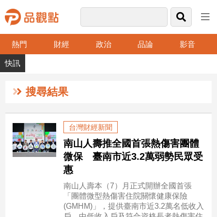
熱門
財經
政治
品論
影音
品
觀
點
財
搜尋結果
經
台
台灣財經新聞
灣
南山人壽推全國首張熱傷害團體
財
經
微保 臺南市近3.2萬弱勢民眾受
新
惠
聞
南山人壽本（7）月正式開辦全國首張
產
「團體微型熱傷害住院關懷健康保險
經/
(GMHM)」，提供臺南市近3.2萬名低收入
股
戶、中低收入戶及符合資格長者熱傷害住