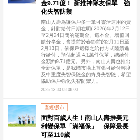
金9.71億！ 新推神隊友保單 強
化失智防禦
南山人壽為讓保戶多一筆可靈活運用的資
金，針對給付日期在明( 2026)年2月12日
至2月24日間的滿期金、還本金、增值回
饋分享金，會提前於春節前的2月11日至
2月13日，依保戶選擇之給付方式陸續進
行給付，預估超過 4.1萬件保單，總給付
金額約9.71億元。另外，南山人壽也推出
全新保單，是我國市場上首張可給付輕度
及中重度失智保險金的終身失智險，希望
協助保戶強化失智防禦力。
2025-12-30 08:08:00
產經/股市
面對百歲人生！南山人壽推美元
利變保單「滿福保」 保障最長
可至110歲