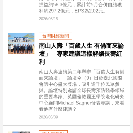
損益約58.3億元，累計前5月合併自結獲
子/
利約297.2億元，EPS為2.02元。
感
情
2026/06/15
藝
術
台灣財經新聞
／
南山人壽「百歲人生 有備而來論
文
創
壇」 專家建議這樣解鎖長壽紅
／
利
電
影
南山人壽連續第二年舉辦「百歲人生有備
推
而來論壇」，論壇今（9）日於臺北國際
薦
會議中心盛大登場，吸引逾千位民眾參
與。論壇特別邀請全球長壽預防醫學領域
科
的重要專家、英國倫敦國王學院老化研究
技/
中心顧問Michael Sagner發表專講，來看
遊
看他有什麼建議？
戲
2026/06/09
運
動