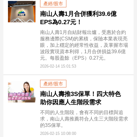
產經/股市
南山人壽1月合併獲利39.6億
EPS為0.27元！
南山人壽1月自結財報出爐，受惠於合約
服務邊際(CSM)的累積，保險本業表現亮
眼，加上穩定的經常性收益，及掌握市場
波段實現資本利得，1月合併損益39.6億
元。每股盈餘（EPS）0.27元。
2026-02-14 15:01:53
產經/股市
南山人壽推3S保單！四大特色
助你因應人生階段需求
不同的人生階段，會有不同的目標與追
求，南山人壽推薦符合人生三大階段需求
的3S保單。
2026-02-15 10:08:00