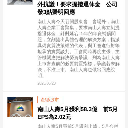
外抗議！要求提撥退休金 公司
建
發3點聲明回應
築/
室
南山人壽今天召開股東會，會場外，南山
內
人壽企業工會聚集，要求南山人壽立刻提
設
撥退休金，針對延宕15年的年資補償問
計
題，立刻提出具體合理的解決方案，指派
具備實質決策權的代表，與工會進行對等
旅
坦承的實質談判。工會同時再度主張，主
遊/
管機關應把解決勞資爭議，列為南山人壽
美
上市審查前的必要前置指標，爭議若未解
食
決，不准上市。南山人壽也做出回應說
星
明。
座/
2026/06/23
命
理
產經/股市
消
費
南山人壽5月獲利58.3億 前5月
健
EPS為2.02元
康/
南山人壽5月暨前5月獲利出爐，5月合併
親