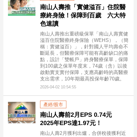
南山人壽推「實健溢百」住院醫
療終身險！保障到百歲 六大特
色速讀
南山人壽推出重磅級保單「南山人壽實健
溢百住院醫療終身保險（WEHS），（簡
稱：實健溢百）」，針對國人平均壽命不
斷延長，但醫療保障可能有高齡缺口的痛
點，設計「雙帳戶」終身醫療保單，保障
到100歲之保單年度末，74歲（含）以後
啟動實支實付保障，支應高齡時的高醫療
支出需求，10年期最高投保年齡70歲。
2026-04-02 10:54:55
產經/股市
南山人壽前2月EPS 0.74元
2025年EPS達1.97元！
南山人壽2月獲利出爐，合併稅後獲利近