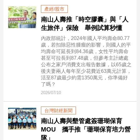
民
產經/股市
調
南山人壽推「時空膠囊」與「人
國
會
生旅伴」保險 舉例試算秒懂
焦
內政部統計，2024年國人平均壽命80.77
點
歲，若扣除惡性腫瘤的影響，則國人的平
均壽命可延長到84.36歲，女性平均壽命
甚至可拉長到87.48歲，但參考主計總處
觀
公布之家戶消費支出報告數據，以65歲之
點
後夫妻兩人每年至少花費近63萬元計算，
活至87歲最少約需1350萬元，你準備好
了嗎？
兩
岸/
2026/07/10
國
際
台灣財經新聞
社
南山人壽與墾管處簽珊瑚保育
會/
地
MOU 攜手推「珊瑚保育培力營
方
隊」