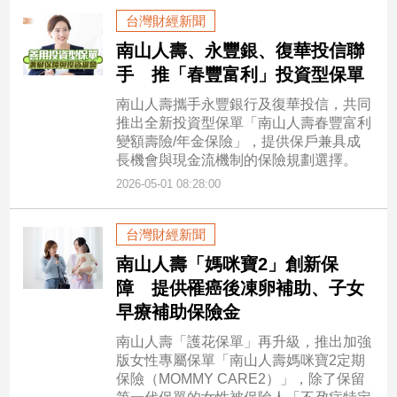
台灣財經新聞
南山人壽、永豐銀、復華投信聯
手 推「春豐富利」投資型保單
南山人壽攜手永豐銀行及復華投信，共同
推出全新投資型保單「南山人壽春豐富利
變額壽險/年金保險」，提供保戶兼具成
長機會與現金流機制的保險規劃選擇。
2026-05-01 08:28:00
台灣財經新聞
南山人壽「媽咪寶2」創新保
障 提供罹癌後凍卵補助、子女
早療補助保險金
南山人壽「護花保單」再升級，推出加強
版女性專屬保單「南山人壽媽咪寶2定期
保險（MOMMY CARE2）」，除了保留