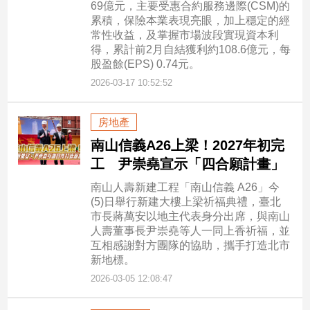
69億元，主要受惠合約服務邊際(CSM)的
累積，保險本業表現亮眼，加上穩定的經
常性收益，及掌握市場波段實現資本利
得，累計前2月自結獲利約108.6億元，每
股盈餘(EPS) 0.74元。
2026-03-17 10:52:52
房地產
南山信義A26上梁！2027年初完
工 尹崇堯宣示「四合願計畫」
南山人壽新建工程「南山信義 A26」今
(5)日舉行新建大樓上梁祈福典禮，臺北
市長蔣萬安以地主代表身分出席，與南山
人壽董事長尹崇堯等人一同上香祈福，並
互相感謝對方團隊的協助，攜手打造北市
新地標。
2026-03-05 12:08:47