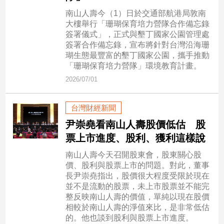
新
南山人壽今（1）日於交通部航港局敦南
冠
大樓舉行「珊瑚保育培力營隊合作備忘錄
病
簽署儀式」，正式與墾丁國家公園管理處
毒
簽署合作備忘錄，宣布將針對台灣沿海珊
專
瑚生態最豐富的墾丁國家公園，攜手推動
區
「珊瑚保育培力營隊」環境教育計畫。
2026/07/01
南
台灣財經新聞
台
灣
尹崇堯看南山人壽股價低估 股
觀
票上市進度、股利、獲利這樣說
點
南山人壽今天召開股東會，股東關心股
價、股利與股票上市的問題。對此，董事
南
長尹崇堯指出，股價很大程度受限於現在
台
並不是流動的股票，未上市股票並不能完
灣
整反映南山人壽的價值，單純以現在股價
觀
相較於南山人壽的淨值來比，是非常低估
點
的。他也談到股利與股票上市進度。