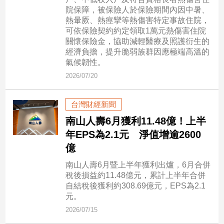
市
院保障，被保險人於保險期間內因中暑、
房
熱暈厥、熱痙攣等熱傷害特定事故住院，
地
可依保險契約約定領取1萬元熱傷害住院
產
關懷保險金，協助減輕醫療及照護衍生的
經濟負擔，提升脆弱族群因應極端高溫的
氣候韌性。
2026/07/20
品
觀
點
台灣財經新聞
政
南山人壽6月獲利11.48億！上半
治
年EPS為2.1元 淨值增逾2600
億
政
治
南山人壽6月暨上半年獲利出爐，6月合併
焦
稅後損益約11.48億元，累計上半年合併
點
自結稅後獲利約308.69億元，EPS為2.1
元。
品
觀
2026/07/15
點