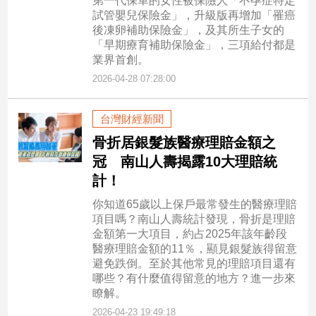
第一代保單的女性被保險人「不孕症特定
試管嬰兒保險金」，升級版再增加「罹癌
後凍卵補助保險金」，及其所生子女的
「早期療育補助保險金」，三項給付都是
業界首創。
2026-04-28 07:28:00
台灣財經新聞
骨折居銀髮族醫療理賠金額之
冠 南山人壽揭露10大理賠統
計！
你知道65歲以上保戶最常發生的醫療理賠
項目嗎？南山人壽統計發現，骨折是理賠
金額第一大項目，約占2025年該年齡段
醫療理賠金額的11％，顯見銀髮族得留意
避免跌倒。至於其他常見的理賠項目還有
哪些？有什麼值得留意的地方？進一步來
瞭解。
2026-04-23 19:49:18