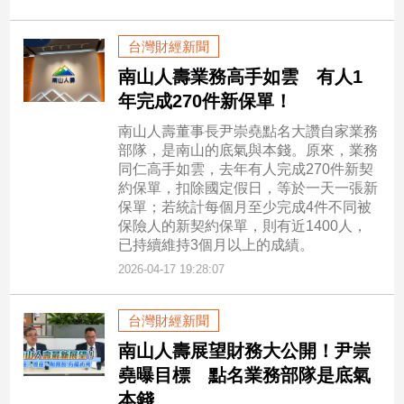
台灣財經新聞
南山人壽業務高手如雲 有人1
年完成270件新保單！
南山人壽董事長尹崇堯點名大讚自家業務
部隊，是南山的底氣與本錢。原來，業務
同仁高手如雲，去年有人完成270件新契
約保單，扣除國定假日，等於一天一張新
保單；若統計每個月至少完成4件不同被
保險人的新契約保單，則有近1400人，
已持續維持3個月以上的成績。
2026-04-17 19:28:07
台灣財經新聞
南山人壽展望財務大公開！尹崇
堯曝目標 點名業務部隊是底氣
本錢