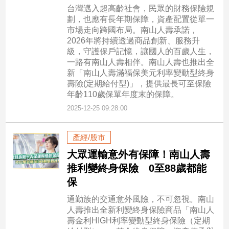
台灣邁入超高齡社會，民眾的財務保險規
劃，也應有長年期保障，資產配置從單一
市場走向跨國布局。南山人壽承諾，
2026年將持續透過商品創新、服務升
級，守護保戶記憶，讓國人的百歲人生，
一路有南山人壽相伴。南山人壽也推出全
新「南山人壽滿福保美元利率變動型終身
壽險(定期給付型)」，提供最長可至保險
年齡110歲保單年度末的保障。
2025-12-25 09:28:00
產經/股市
大眾運輸意外有保障！南山人壽
推利變終身保險 0至88歲都能
保
通勤族的交通意外風險，不可忽視。南山
人壽推出全新利變終身保險商品「南山人
壽金利HIGH利率變動型終身保險（定期