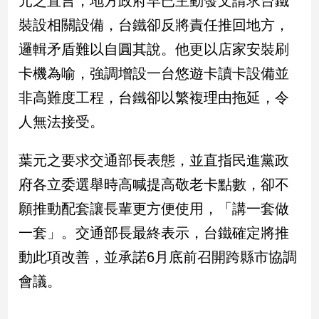
元之直言，地方政府早已主動發文請求台鐵
新
裝設相關設備，台鐵卻反將責任推回地方，
冠
病
邏輯矛盾難以自圓其說。他更以店家安裝刷
毒
專
卡機為喻，強調增設一台悠遊卡讀卡設備並
區
非高難度工程，台鐵卻以繁複理由拖延，令
人無法接受。
南
台
葉元之要求交通部長表態，並直指民進黨政
灣
府各立委選舉時高喊提高敬老卡點數，卻不
觀
願推動配套讓長輩更方便使用，「講一套做
點
一套」。交通部長最終表示，台鐵確定將推
南
動此項改善，並承諾6月底前召開跨縣市協調
台
灣
會議。
觀
點