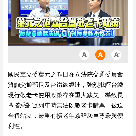
市
房
地
產
品
觀
點
政
國民黨立委葉元之昨日在立法院交通委員會
治
質詢交通部長及台鐵總經理，強烈批評台鐵
政
現行敬老卡使用政策存在重大缺失，導致長
治
輩搭乘對號列車時無法以敬老卡購票，被迫
焦
點
全程站立，嚴重有損老年族群乘車尊嚴與便
品
利性。
觀
點