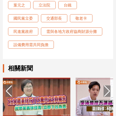
葉元之
立法院
台鐵
娛
國民黨立委
交通部長
敬老卡
樂
娛
民進黨政府
需與各地方政府協商財源分攤
樂
星
設備費用需共同負擔
聞
流
行/
時
相關新聞
尚
追
星
生
活