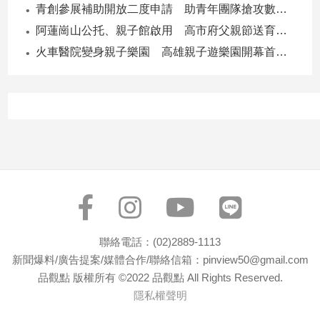
青創參展補助開放二度申請 助青年團隊搶攻數位轉型商機
子/
感
阿蓮崗山公托、親子館啟用 高市府父親節送育兒暖禮
情
火車醫院變身親子樂園 高雄親子遊樂園開幕首日爆棚
藝
術
／
文
創
／
電
影
推
薦
科
技/
聯絡電話：(02)2889-1113
遊
新聞爆料/廣告提案/媒體合作/聯絡信箱：pinview50@gmail.com
戲
品觀點 版權所有 ©2022 品觀點 All Rights Reserved.
運
隱私權聲明
動