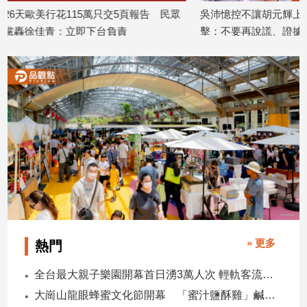
5頁報告 民眾
吳沛憶控不讓胡元輝上台 羅廷瑋反
李退之
建
責
擊：不要再說謊、證據攤開會很難看
委會雙
築/
室
2026/08/05
2026/08/
內
設
計
旅
遊/
美
食
星
座/
命
理
消
» 更多
熱門
費
全台最大親子樂園開幕首日湧3萬人次 輕軌客流增20倍
健
康/
大崗山龍眼蜂蜜文化節開幕 「蜜汁鹽酥雞」鹹甜跨界搶話題
親