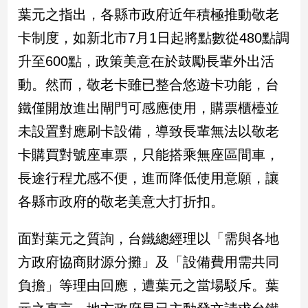
民
葉元之指出，各縣市政府近年積極推動敬老
調
卡制度，如新北市7月1日起將點數從480點調
國
會
升至600點，政策美意在於鼓勵長輩外出活
焦
動。然而，敬老卡雖已整合悠遊卡功能，台
點
鐵僅開放進出閘門可感應使用，購票櫃檯並
未設置對應刷卡設備，導致長輩無法以敬老
觀
卡購買對號座車票，只能搭乘無座區間車，
點
長途行程尤感不便，進而降低使用意願，讓
兩
各縣市政府的敬老美意大打折扣。
岸/
國
際
面對葉元之質詢，台鐵總經理以「需與各地
社
方政府協商財源分攤」及「設備費用需共同
會/
地
負擔」等理由回應，遭葉元之當場駁斥。葉
方