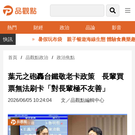
熱門
財經
政治
品論
影音
品
暑假玩布袋 親子暢遊海線生態 體驗食農樂趣
觀
點
財
首頁
品觀點政治
政治焦點
經
葉元之砲轟台鐵敬老卡政策 長輩買
台
灣
票無法刷卡「對長輩極不友善」
財
經
2026/06/05 10:24:04
文／品觀點編輯中心
新
聞
產
經/
股