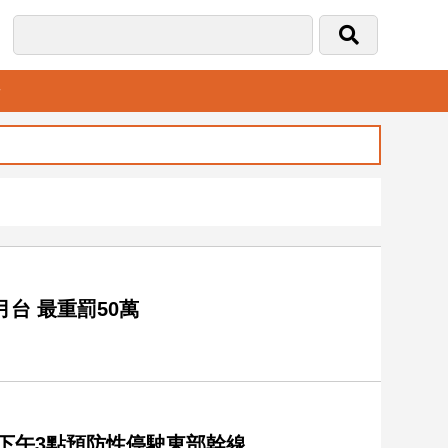
音
台 最重罰50萬
鐵下午3點預防性停駛東部幹線