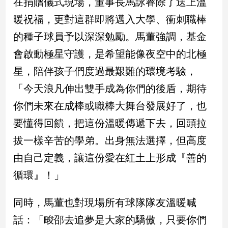
在捐贈儀式現場，董事長馬詠睿除了送上溫
寵
物
暖祝福，更對這群即將邁入大學、衝刺職棒
Pet
的種子球員予以深深勉勵。馬董強調，基金
會啟動極星守護，是希望能像夜空中的北極
影
星，陪伴孩子們度過最艱難的環境考驗，
音
「今天浪凡伸出雙手成為你們的後盾，期待
專
區
你們未來在成棒或職棒大舞台發展好了，也
要懂得回饋，把這份溫暖傳遞下去，回頭拉
合
拔一樣辛苦的學弟。出身無法選擇，但高度
作
由自己定義，讓這份愛在紅土上形成『善的
媒
循環』！」
體
同時，馬董也對現場所有球隊隊友溫暖喊
投
話：「畯邵去追夢是大家的驕傲，只要你們
稿