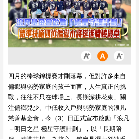
市
房
地
產
品
觀
點
政
四月的棒球錦標賽才剛落幕，但對許多來自
治
偏鄉與弱勢家庭的孩子而言，人生真正的挑
政
戰，往往不只在球場上。長期深耕花東、關
治
注偏鄉兒少、中低收入戶與弱勢家庭的浪凡
焦
點
慈善基金會，今（3）日正式宣布啟動「浪凡
品
－明日之星 極星守護計劃」，以「長期陪
觀
點