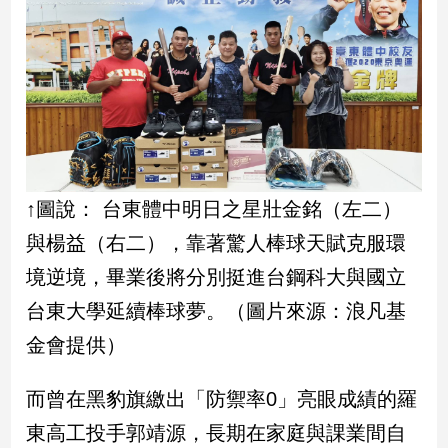
娛
樂
娛
樂
星
聞
↑圖說： 台東體中明日之星壯金銘（左二）
流
行/
與楊益（右二），靠著驚人棒球天賦克服環
時
境逆境，畢業後將分別挺進台鋼科大與國立
尚
追
台東大學延續棒球夢。（圖片來源：浪凡基
星
金會提供）
而曾在黑豹旗繳出「防禦率0」亮眼成績的羅
生
活
東高工投手郭靖源，長期在家庭與課業間自