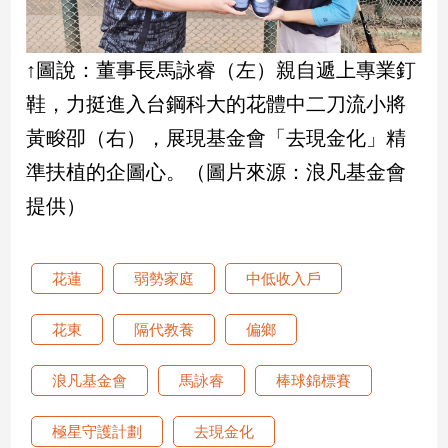
↑圖說：董事長馬詠睿（左）親自遞上專業釘
鞋，力挺進入台鋼科大的花體中二刀流小將
黃畯卲（右），展現基金會「去現金化」精
準扶植的企圖心。（圖片來源：浪凡基金會
提供）
花蓮
弱勢家庭
中低收入戶
花東
隔代教養
偏鄉
浪凡基金會
馬詠睿
棒球錦標賽
極星守護計劃
去現金化