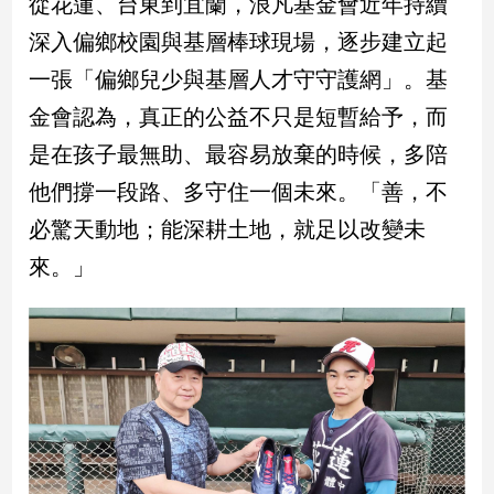
從花蓮、台東到宜蘭，浪凡基金會近年持續
深入偏鄉校園與基層棒球現場，逐步建立起
一張「偏鄉兒少與基層人才守守護網」。基
金會認為，真正的公益不只是短暫給予，而
是在孩子最無助、最容易放棄的時候，多陪
他們撐一段路、多守住一個未來。「善，不
必驚天動地；能深耕土地，就足以改變未
來。」