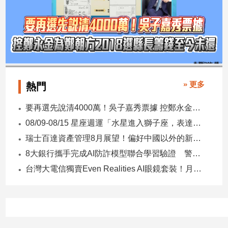
» 更多
熱門
要再選先說清4000萬！吳子嘉秀票據 控鄭永金為鄭朝方2018選縣長籌錢至今未還
08/09-08/15 星座週運「水星進入獅子座，表達力、自信與創意提升」
瑞士百達資產管理8月展望！偏好中國以外的新興市場 看好這些產業
8大銀行攜手完成AI防詐模型聯合學習驗證 警示帳戶準確度提升2倍
台灣大電信獨賣Even Realities AI眼鏡套裝！月付1399元 專案價3990