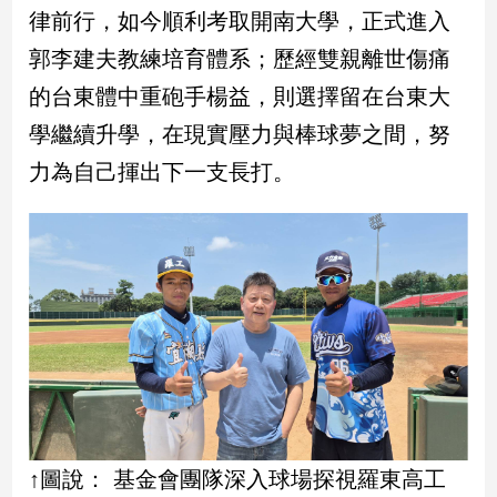
律前行，如今順利考取開南大學，正式進入
建
築/
郭李建夫教練培育體系；歷經雙親離世傷痛
室
的台東體中重砲手楊益，則選擇留在台東大
內
設
學繼續升學，在現實壓力與棒球夢之間，努
計
力為自己揮出下一支長打。
旅
遊/
美
食
星
座/
命
理
消
費
健
康/
↑圖說： 基金會團隊深入球場探視羅東高工
親