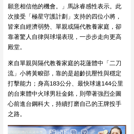
新
願意相信他的機會。」馬詠睿感性表示。此
冠
次接受「極星守護計劃」支持的四位小將，
病
毒
皆來自經濟弱勢、單親或隔代教養家庭，卻
專
區
靠著驚人自律與球場表現，一步步走向更高
殿堂。
南
來自單親與隔代教養家庭的花蓮體中「二刀
台
流」小將黃畯邵，靠的是超齡抗壓性與穩定
灣
觀
打擊能力；身高183公分、最快球速144公里
點
的台東體中火球男壯金銘，則帶著強烈企圖
南
心前進台鋼科大，持續打磨自己的王牌投手
台
之路。
灣
觀
點