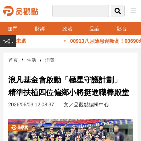
熱門
財經
政治
品論
影音
品
今未還
00913八月除息創新高！00690創季配
觀
點
財
首頁
生活
消費
經
浪凡基金會啟動「極星守護計劃」
台
灣
精準扶植四位偏鄉小將挺進職棒殿堂
財
經
2026/06/03 12:08:37
文／品觀點編輯中心
新
聞
產
經/
股