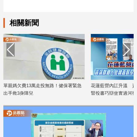
相關新聞
署緊急
花蓮藍營內訌升溫 資深媒體人批魏嘉
雙颱夾擊！花蓮
賢投書巧辯坐實過河拆橋
5村里緊急撤離
2026/07/09
2026/06/24