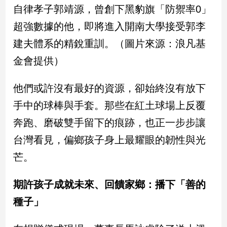
自律孝子郭靖源，曾創下黑豹旗「防禦率0」
子/
感
超強數據的他，即將進入開南大學接受郭李
情
建夫體系的精銳重訓。（圖片來源：浪凡基
藝
術
金會提供）
／
文
他們或許沒有最好的資源，卻始終沒有放下
創
／
手中的球棒與手套。那些在紅土球場上反覆
電
影
奔跑、磨破雙手留下的痕跡，也正一步步讓
推
台灣看見，偏鄉孩子身上最耀眼的韌性與光
薦
芒。
科
技/
遊
期許孩子成就未來、回饋家鄉：播下「善的
戲
種子」
運
動