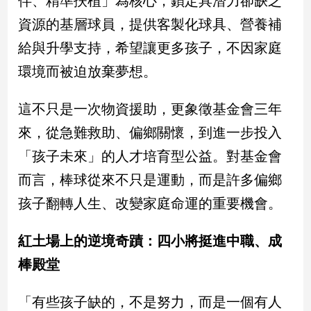
伴、精準扶植」為核心，鎖定具潛力卻缺乏
民
資源的基層球員，提供客製化球具、營養補
調
國
給與升學支持，希望讓更多孩子，不因家庭
會
環境而被迫放棄夢想。
焦
點
這不只是一次物資援助，更象徵基金會三年
來，從急難救助、偏鄉關懷，到進一步投入
觀
「孩子未來」的人才培育型公益。對基金會
點
而言，棒球從來不只是運動，而是許多偏鄉
兩
孩子翻轉人生、改變家庭命運的重要機會。
岸/
國
際
紅土場上的逆境奇蹟：四小將挺進中職、成
社
棒殿堂
會/
地
方
「有些孩子缺的，不是努力，而是一個有人