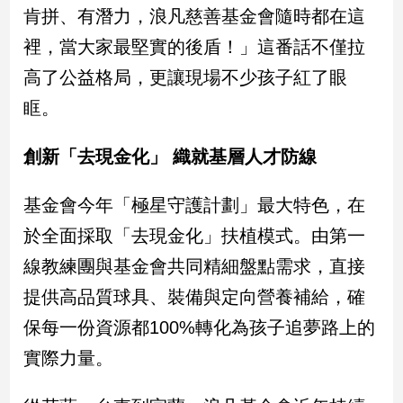
肯拼、有潛力，浪凡慈善基金會隨時都在這
專
區
裡，當大家最堅實的後盾！」這番話不僅拉
【我
高了公益格局，更讓現場不少孩子紅了眼
的
眶。
觀
點】
創新「去現金化」 織就基層人才防線
基金會今年「極星守護計劃」最大特色，在
於全面採取「去現金化」扶植模式。由第一
線教練團與基金會共同精細盤點需求，直接
提供高品質球具、裝備與定向營養補給，確
保每一份資源都100%轉化為孩子追夢路上的
實際力量。