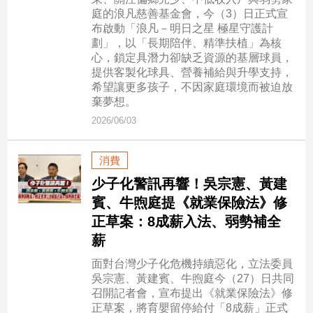
市
庭的浪凡慈善基金會，今（3）日正式宣
房
布啟動「浪凡－明日之星 極星守護計
地
劃」，以「長期陪伴、精準扶植」為核
產
心，鎖定具潛力卻缺乏資源的基層球員，
提供客製化球具、營養補給與升學支持，
希望讓更多孩子，不因家庭環境而被迫放
棄夢想。
品
2026/06/03
觀
點
消費
政
治
少子化警訊再響！吳宗憲、黃建
賓、牛煦庭提《就業保險法》修
政
正草案：8成薪入法、弱勢補全
治
薪
焦
點
面對台灣少子化危機持續惡化，立法委員
品
吳宗憲、黃建賓、牛煦庭今（27）日共同
觀
召開記者會，宣布提出《就業保險法》修
點
正草案，將育嬰留停給付「8成薪」正式