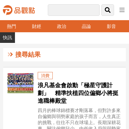
熱門
財經
政治
品論
影音
品
觀
點
財
搜尋結果
經
台
消費
灣
浪凡基金會啟動「極星守護計
財
經
劃」 精準扶植四位偏鄉小將挺
新
進職棒殿堂
聞
四月的棒球錦標賽才剛落幕，但對許多來
產
自偏鄉與弱勢家庭的孩子而言，人生真正
經/
的挑戰，往往不只在球場上。長期深耕花
股
東、關注偏鄉兒少、中低收入戶與弱勢家