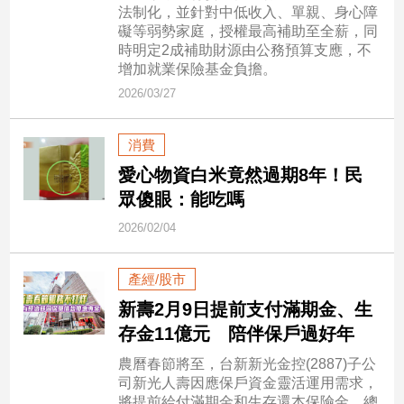
民
法制化，並針對中低收入、單親、身心障
調
礙等弱勢家庭，授權最高補助至全薪，同
時明定2成補助財源由公務預算支應，不
國
增加就業保險基金負擔。
會
2026/03/27
焦
點
消費
愛心物資白米竟然過期8年！民
觀
眾傻眼：能吃嗎
點
2026/02/04
兩
岸/
產經/股市
國
際
新壽2月9日提前支付滿期金、生
社
存金11億元 陪伴保戶過好年
會/
農曆春節將至，台新新光金控(2887)子公
地
司新光人壽因應保戶資金靈活運用需求，
方
將提前給付滿期金和生存還本保險金，總