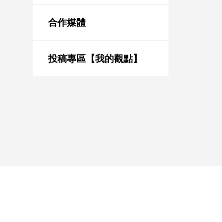
新
冠
合作媒體
病
毒
專
區
投稿專區【我的觀點】
南
台
灣
觀
點
南
台
灣
觀
點