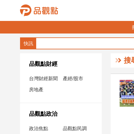
品
觀
點
財
搜
經
品觀點財經
台
台灣財經新聞
產經/股市
灣
財
房地產
經
新
聞
品觀點政治
產
經/
政治焦點
品觀點民調
股