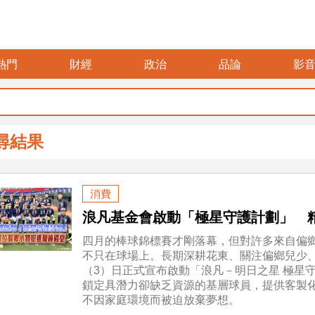
熱門
財經
政治
品論
影
尋結果
消費
浪凡基金會啟動「極星守護計劃」 
四月的棒球錦標賽才剛落幕，但對許多來自偏
不只在球場上。長期深耕花東、關注偏鄉兒少
（3）日正式宣布啟動「浪凡－明日之星 極星
鎖定具潛力卻缺乏資源的基層球員，提供客製
不因家庭環境而被迫放棄夢想。