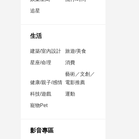
民
調
追星
國
會
焦
生活
點
建築/室內設計
旅遊/美食
觀
星座/命理
消費
點
藝術／文創／
健康/親子/感情
電影推薦
兩
岸/
科技/遊戲
運動
國
際
寵物Pet
社
會/
地
影音專區
方