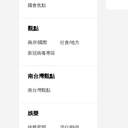
市
國會焦點
房
地
產
觀點
兩岸/國際
社會/地方
品
觀
新冠病毒專區
點
政
治
南台灣觀點
政
南台灣觀點
治
焦
點
娛樂
品
觀
點
娛樂星聞
流行/時尚