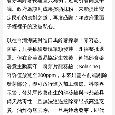
發芽馬鈴薯長驅直入為例，近期引發高度爭
民
議。政府為談判成果擦脂抹粉，未能提出安
調
國
定民心的應對之道，再度凸顯了賴政府重面
會
子輕裡子的政黨私心。
焦
點
以往台灣海關對進口馬鈴薯採取「零容忍」
防線，只要抽驗發現單顆發芽，即採整批退
觀
運。但在台美貿易協定生效後，衛福部食藥
點
署竟主動棄守，將芽片龍葵鹼（Solanine）
兩
容許值放寬至200ppm，未來只需在前端剔除
岸/
國
發芽部分，即可放行進入加工環節。科學界
際
示警，發芽馬鈴薯產生的龍葵鹼與卡茄鹼具
社
會/
備天然毒性，且無法透過挖除芽眼或高溫烹
地
煮、油炸徹底去除。一旦馬鈴薯發芽，即代
方