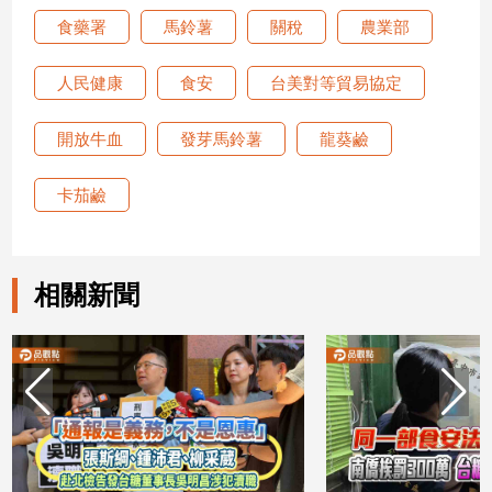
寵
食藥署
馬鈴薯
關稅
農業部
物
Pet
人民健康
食安
台美對等貿易協定
影
開放牛血
發芽馬鈴薯
龍葵鹼
音
專
卡茄鹼
區
相關新聞
合
作
媒
體
投
稿