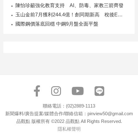
陳怡珍籲強化教育支持 AI、防毒、家教三箭齊發
玉山金前7月獲利244.4億！創同期新高 稅後EPS自結1.51元
國際鋼價落底回穩 中鋼9月盤全面平盤
聯絡電話：(02)2889-1113
新聞爆料/廣告提案/媒體合作/聯絡信箱：pinview50@gmail.com
品觀點 版權所有 ©2022 品觀點 All Rights Reserved.
隱私權聲明