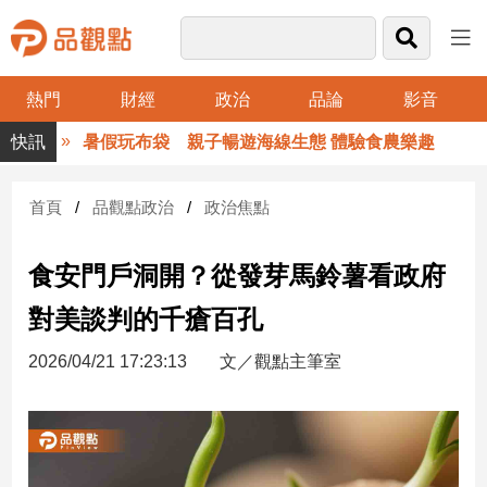
熱門
財經
政治
品論
影音
品
暑假玩布袋 親子暢遊海線生態 體驗食農樂趣
觀
點
財
首頁
品觀點政治
政治焦點
經
食安門戶洞開？從發芽馬鈴薯看政府
台
灣
對美談判的千瘡百孔
財
經
2026/04/21 17:23:13
文／觀點主筆室
新
聞
產
經/
股