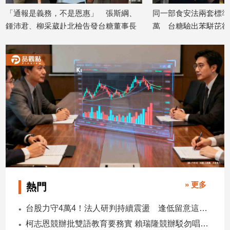
專
「通報是義務，不是恩惠」 張斯綱、
同一部食安法兩套標準
區
鍾沛君、柳采葳赴北檢告發台糖董事長
萬 台糖驗出苯駢芘卻
【我
2026/08/04
吳明昌涉犯瀆職
的
2026/08/04
觀
點】
» 更多
熱門
台股力守4萬4！法人研判持續震盪 逢低留意這些族群
柯志恩競辦批雙語教育要務實 賴瑞隆競辦駁勿唱衰高雄