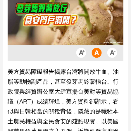
市
房
地
產
品
觀
點
政
美方貿易障礙報告揭露台灣將開放牛血、油
治
脂等動物副產品，甚至發芽馬鈴薯輸台。行
政
政院與經貿辦公室大肆宣揚台美對等貿易協
治
議（ART）成績輝煌，美方資料卻顯示，看
焦
點
似與日韓相當的關稅背後，隱藏的是犧牲本
品
土農民權益與全民食安的殘酷現實。以美國
觀
點