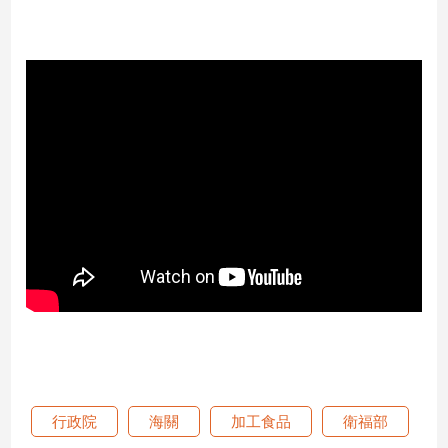
子/
感
情
藝
術
／
文
創
／
電
影
推
薦
科
技/
遊
戲
運
行政院
海關
加工食品
衛福部
動