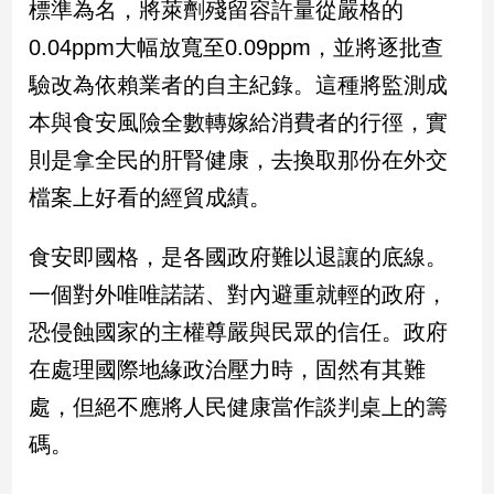
標準為名，將萊劑殘留容許量從嚴格的
建
0.04ppm大幅放寬至0.09ppm，並將逐批查
築/
室
驗改為依賴業者的自主紀錄。這種將監測成
內
本與食安風險全數轉嫁給消費者的行徑，實
設
計
則是拿全民的肝腎健康，去換取那份在外交
旅
檔案上好看的經貿成績。
遊/
美
食
食安即國格，是各國政府難以退讓的底線。
星
一個對外唯唯諾諾、對內避重就輕的政府，
座/
恐侵蝕國家的主權尊嚴與民眾的信任。政府
命
理
在處理國際地緣政治壓力時，固然有其難
消
處，但絕不應將人民健康當作談判桌上的籌
費
碼。
健
康/
親