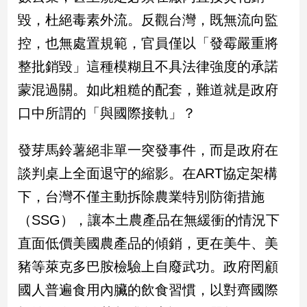
毀，杜絕毒素外流。反觀台灣，既無流向監
娛
控，也無處置規範，官員僅以「發霉嚴重將
樂
整批銷毀」這種模糊且不具法律強度的承諾
娛
蒙混過關。如此粗糙的配套，難道就是政府
樂
口中所謂的「與國際接軌」？
星
聞
流
發芽馬鈴薯絕非單一突發事件，而是政府在
行/
談判桌上全面退守的縮影。在ART協定架構
時
尚
下，台灣不僅主動拆除農業特別防衛措施
追
（SSG），讓本土農產品在無緩衝的情況下
星
直面低價美國農產品的傾銷，更在美牛、美
豬等萊克多巴胺檢驗上自廢武功。政府罔顧
生
國人普遍食用內臟的飲食習慣，以對齊國際
活