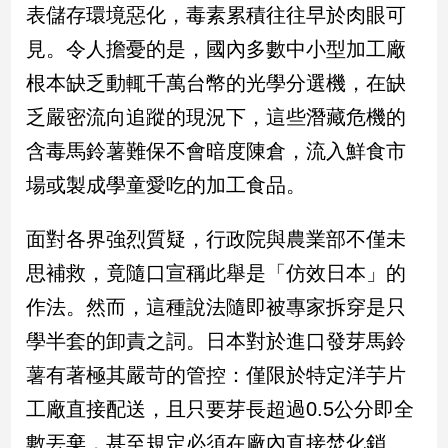
新
表儲存環境惡化，毒素累積往往早於肉眼可
冠
見。令人擔憂的是，國內多數中小型加工廠
病
毒
根本缺乏動輒千萬台幣的光學分選機，在缺
專
乏嚴密流向追蹤的現況下，這些潛藏危機的
區
含毒馬鈴薯難保不會暗度陳倉，流入鮮食市
場或製成學童愛吃的加工食品。
南
台
面對各界強烈質疑，行政院與農業部不僅未
灣
觀
思補救，竟隨口宣稱此舉是「仿效日本」的
點
作法。然而，這種說法隨即被專家拆穿是只
學半套的卸責之詞。日本對於進口發芽馬鈴
南
台
薯有著極其嚴苛的管控：僅限於特定洋芋片
灣
觀
工廠直接配送，且只要芽長超過0.5公分即全
點
數丟棄，甚至規定必須在廠內直接焚化銷