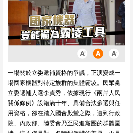
市
房
地
產
品
觀
點
政
一場關於立委遞補資格的爭議，正演變成一
治
場國家機器對特定族群的集體霸凌。民眾黨
政
立委遞補人選李貞秀，依據現行《兩岸人民
治
關係條例》設籍滿十年、具備合法參選與任
焦
點
用資格，卻在踏入國會殿堂之際，遭到行政
品
院、內政部、陸委會乃至民進黨團的群體圍
觀
點