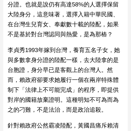
分證。也就是說仍有高達58%的人選擇保留
建
大陸身分，這意味著，選擇入籍中華民國、
築/
室
在台灣生兒育女、奉獻數十載的陸配，如果
內
設
不是基於對台灣認同與熱愛，是為那樁？
計
旅
李貞秀1993年嫁到台灣，養育五名子女，她
遊/
與多數拿身分證的陸配一樣，去大陸拿的是
美
食
台胞證，身分早已是客觀上的台灣人。然
星
而，賴政府卻要求她履行一個在兩岸特殊體
座/
命
制下「法律上不可能完成」的程序，即提供
理
對岸的國籍放棄證明。這種明知不可為而為
消
費
之的刁難，不是法治，而是政治追殺。
健
康/
針對賴政府公然霸凌陸配，黃國昌痛斥賴清
親