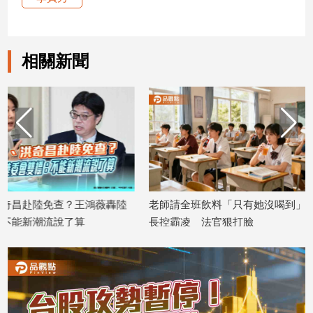
寵
物
Pet
相關新聞
影
音
專
區
合
老師請全班飲料「只有她沒喝到」！家
查水表無法源？王
作
長控霸凌 法官狠打臉
成就上門
媒
2026/07/31
2026/07/30
體
投
稿