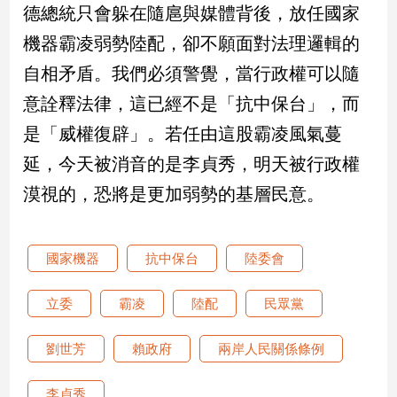
德總統只會躲在隨扈與媒體背後，放任國家
子/
感
機器霸凌弱勢陸配，卻不願面對法理邏輯的
情
自相矛盾。我們必須警覺，當行政權可以隨
藝
術
意詮釋法律，這已經不是「抗中保台」，而
／
是「威權復辟」。若任由這股霸凌風氣蔓
文
創
延，今天被消音的是李貞秀，明天被行政權
／
漠視的，恐將是更加弱勢的基層民意。
電
影
推
薦
國家機器
抗中保台
陸委會
科
技/
立委
霸凌
陸配
民眾黨
遊
戲
劉世芳
賴政府
兩岸人民關係條例
運
動
李貞秀