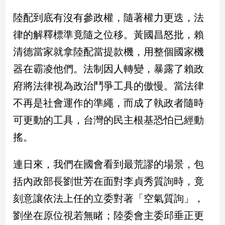
新
陸配到底有沒有參政權，隨著權力更迭，法
冠
病
律的解釋標準竟隨之位移。黃國昌怒批，賴
毒
專
清德當家就拿陸配當提款機，用整個國家機
區
器在霸凌他們。法制因人轉變，暴露了賴政
府將法律視為政治鬥爭工具的傲慢。當法律
南
不再是社會運作的準繩，而成了執政者隨時
台
可更動的工具，台灣的民主根基恐怕已經動
灣
觀
搖。
點
連日來，我們在國會看到最荒謬的場景，包
南
括內政部長劉世芳在面對李貞秀質詢時，竟
台
灣
刻意讓依法上任的立委對著「空氣質詢」，
觀
點
劉坐在原位視若無睹；陸委會主委邱垂正更