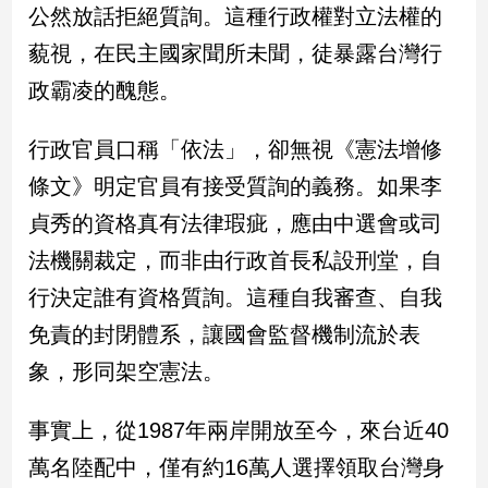
公然放話拒絕質詢。這種行政權對立法權的
藐視，在民主國家聞所未聞，徒暴露台灣行
娛
樂
政霸凌的醜態。
娛
行政官員口稱「依法」，卻無視《憲法增修
樂
星
條文》明定官員有接受質詢的義務。如果李
聞
貞秀的資格真有法律瑕疵，應由中選會或司
流
行/
法機關裁定，而非由行政首長私設刑堂，自
時
行決定誰有資格質詢。這種自我審查、自我
尚
免責的封閉體系，讓國會監督機制流於表
追
星
象，形同架空憲法。
事實上，從1987年兩岸開放至今，來台近40
生
萬名陸配中，僅有約16萬人選擇領取台灣身
活