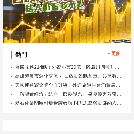
專
區
【我
的
觀
點】
» 更多
熱門
台股收跌214點！外資小買20億 股后川湖晉升萬金股
高雄陸奧市深化交流 即日啟動景點互惠、簽署教育合作MOU
美國運通耀金卡全面升級 外送旅遊平台消費最高回饋4400刷卡金！
「演唱會經濟」結合「節慶觀光」 盛夏優惠券帶動商圈消費升溫
憂石化業關廠引爆骨牌效應 柯志恩籲勞動部納入僱用安定第十類