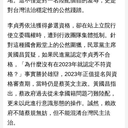
堵。這不僅是對一名陸配個體的羞辱，更是
民
對台灣法治穩定性的公然踐踏。
調
國
會
李貞秀依法獲得參選資格，卻在站上立院行
焦
使立委職權時，遭到行政團隊集體抵制。針
點
對這種國會殿堂上的公然圍獵，民眾黨主席
黃國昌質疑，如果民進黨認定李貞秀不合
觀
格，「為什麼沒有在2023年就認定不符資
點
格？」事實勝於雄辯，2023年正值提名與資
兩
格審查期，當時仍是蔡英文主政。黃國昌指
岸/
國
出，蔡政府過去從未拿國籍問題刁難陸配，
際
更未以此進行意識形態的操作。誠然，賴政
社
會/
府不隨蔡規無妨，但不能混淆台灣民主法
地
治。
方