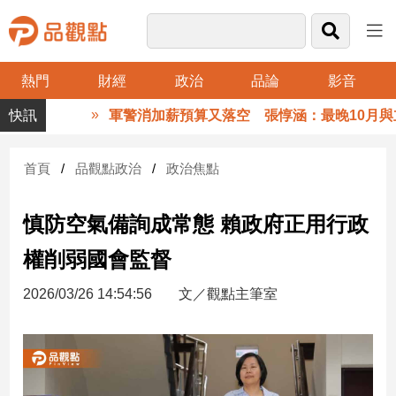
熱門
財經
政治
品論
影音
品
軍警消加薪預算又落空 張惇涵：最晚10月與立
觀
點
財
首頁
品觀點政治
政治焦點
經
慎防空氣備詢成常態 賴政府正用行政
台
灣
權削弱國會監督
財
經
2026/03/26 14:54:56
文／觀點主筆室
新
聞
產
經/
股