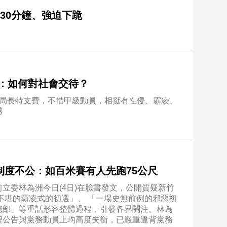
30分鐘、強迫下跪
：如何對社會交待？
生局長特支費，不惜甲級動員，相挺有性侵、霸凌、
憾
度不公：如百米賽有人先跑75公尺
立委林為洲今日(4日)在臉書發文，公開質疑新竹
不堪的霸凌式的初選」、 「一場史無前例的邪惡初
總部」等重話形容整體過程，引發各界關注。林為
程公告與黨務動員上均高度失衡，已嚴重違背黨務