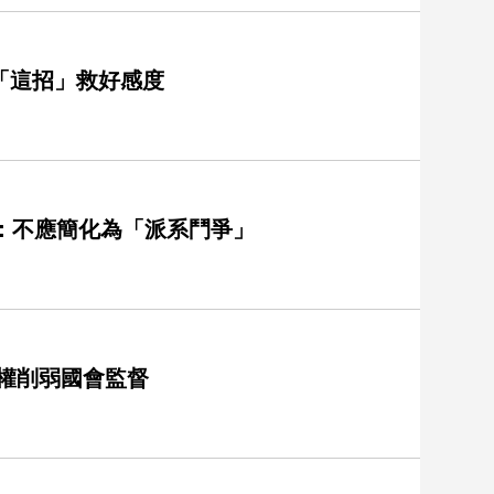
「這招」救好感度
：不應簡化為「派系鬥爭」
權削弱國會監督