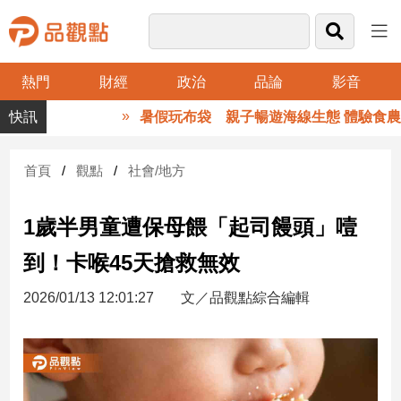
熱門
財經
政治
品論
影音
品
暑假玩布袋 親子暢遊海線生態 體驗食農樂
觀
點
財
首頁
觀點
社會/地方
經
1歲半男童遭保母餵「起司饅頭」噎
台
灣
到！卡喉45天搶救無效
財
經
2026/01/13 12:01:27
文／品觀點綜合編輯
新
聞
產
經/
股