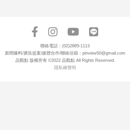
子/
感
情
藝
術
／
文
聯絡電話：(02)2889-1113
創
新聞爆料/廣告提案/媒體合作/聯絡信箱：pinview50@gmail.com
／
品觀點 版權所有 ©2022 品觀點 All Rights Reserved.
電
隱私權聲明
影
推
薦
科
技/
遊
戲
運
動