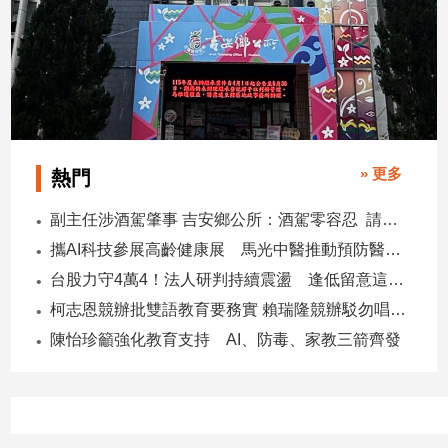
建
築/
室
內
設
計
旅
» 更多
熱門
遊/
美
副主任涉酒駕肇事 吉安鄉公所：酒駕零容忍 請辭獲准
食
攜AI科技參展高齡健康展 馬光中醫推動預防醫學迎接長壽新經濟
星
座/
台股力守4萬4！法人研判持續震盪 逢低留意這些族群
命
柯志恩競辦批雙語教育要務實 賴瑞隆競辦駁勿唱衰高雄
理
陳怡珍籲強化教育支持 AI、防毒、家教三箭齊發
消
費
健
康/
親