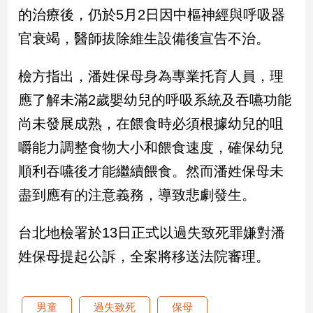
新
的治療後，仍於5月2日因中樞神經與呼吸器
冠
官衰竭，醫師拔除維生設備後宣告不治。
病
毒
專
檢方指出，潘姓保母身為專業托育人員，理
區
應了解未滿2歲嬰幼兒的呼吸系統及吞嚥功能
尚未發展成熟，在餵食時必須根據幼兒的咀
南
嚼能力調整食物大小和餵食速度，確保幼兒
台
順利吞嚥後才能繼續餵食。然而潘姓保母未
灣
觀
盡到應有的注意義務，導致悲劇發生。
點
台北地檢署於13日正式以過失致死罪嫌對潘
南
台
姓保母提起公訴，全案將移送法院審理。
灣
觀
點
男童
過失致死
保母