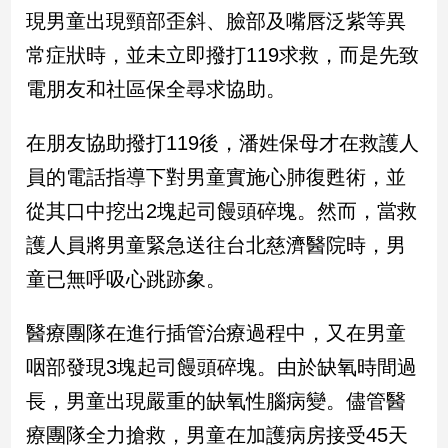
民
現男童出現頸部歪斜、臉部及嘴唇泛紫等異
調
常症狀時，並未立即撥打119求救，而是先致
國
會
電朋友和社區保全尋求協助。
焦
點
在朋友協助撥打119後，潘姓保母才在救護人
員的電話指導下對男童實施心肺復甦術，並
觀
從其口中挖出2塊起司饅頭碎塊。然而，當救
點
護人員將男童緊急送往台北慈濟醫院時，男
兩
童已無呼吸心跳跡象。
岸/
國
醫療團隊在進行插管治療過程中，又在男童
際
咽部發現3塊起司饅頭碎塊。由於缺氧時間過
社
會/
長，男童出現嚴重的缺氧性腦病變。儘管醫
地
方
療團隊全力搶救，男童在加護病房接受45天