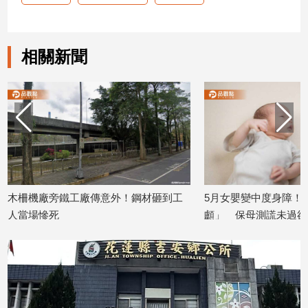
娛
樂
相關新聞
娛
樂
星
聞
流
行/
時
尚
木柵機廠旁鐵工廠傳意外！鋼材砸到工
5月女嬰變中度身障！
追
人當場慘死
顱」 保母測謊未過卻
星
2026/06/16
2026/06/01
生
活