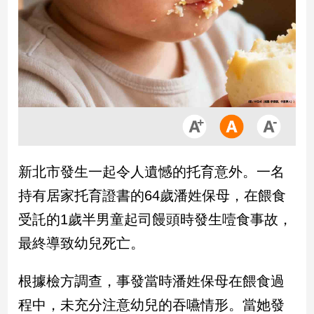
市
房
地
產
品
觀
點
政
新北市發生一起令人遺憾的托育意外。一名
治
持有居家托育證書的64歲潘姓保母，在餵食
政
受託的1歲半男童起司饅頭時發生噎食事故，
治
最終導致幼兒死亡。
焦
點
品
根據檢方調查，事發當時潘姓保母在餵食過
觀
程中，未充分注意幼兒的吞嚥情形。當她發
點