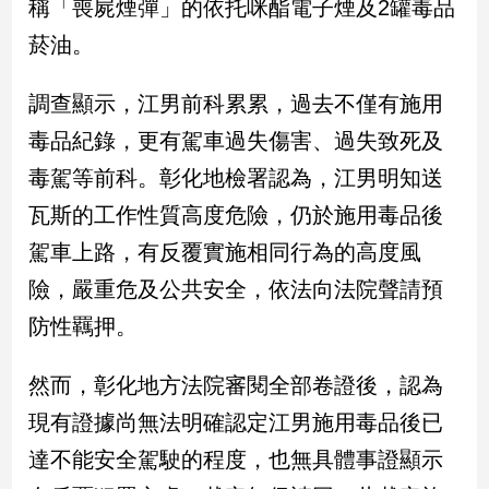
稱「喪屍煙彈」的依托咪酯電子煙及2罐毒品
民
調
菸油。
國
會
調查顯示，江男前科累累，過去不僅有施用
焦
毒品紀錄，更有駕車過失傷害、過失致死及
點
毒駕等前科。彰化地檢署認為，江男明知送
瓦斯的工作性質高度危險，仍於施用毒品後
觀
點
駕車上路，有反覆實施相同行為的高度風
險，嚴重危及公共安全，依法向法院聲請預
兩
岸/
防性羈押。
國
際
然而，彰化地方法院審閱全部卷證後，認為
社
現有證據尚無法明確認定江男施用毒品後已
會/
地
達不能安全駕駛的程度，也無具體事證顯示
方