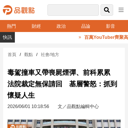
熱門
財經
政治
品論
影音
品
百萬YouTuber齊聚
觀
點
財
首頁
觀點
社會/地方
經
毒駕撞車又帶喪屍煙彈、前科累累
台
灣
法院裁定無保請回 基層警怒：抓到
財
經
懷疑人生
新
聞
2026/06/01 10:18:56
文／品觀點編輯中心
產
經/
股