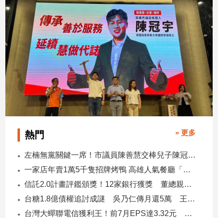
2026/07/31
子/
感
情
藝
術
／
文
創
／
電
影
推
» 更多
熱門
薦
科
左楠無黨關鍵一席！市議員陳善慧交棒兒子陳冠宇 一人參選 兩代服務
技/
一家店年賣1萬5千隻招牌烤鴨 高雄人氣餐廳「鴨點棧」展新店
遊
戲
信託2.0計畫評鑑頒獎！12家銀行獲獎 董總親臨領獎
運
台糖1.8億債權追討成謎 吳乃仁傳月還5萬 王鴻薇轟：要還到379歲
動
台灣大蟬聯電信獲利王！前7月EPS達3.32元 中華電3.11、遠傳2.46元