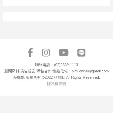
寵
物
Pet
影
音
專
區
聯絡電話：(02)2889-1113
合
新聞爆料/廣告提案/媒體合作/聯絡信箱：pinview50@gmail.com
作
品觀點 版權所有 ©2022 品觀點 All Rights Reserved.
媒
隱私權聲明
體
投
稿