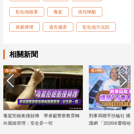
建
彰化地檢署
毒駕
依托咪酯
築/
室
內
喪屍煙彈
過失傷害
彰化地方法院
設
計
旅
相關新聞
遊/
美
食
星
座/
命
理
消
費
毒駕拒檢衝撞頻傳 學者籲警察教育轉
刑事局聯手扶輪社 構
健
向風險管理：安全是一切
護網 「2026珍愛嘻
康/
2026/08/10
贈儀式記者會
親