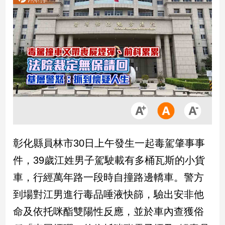
市
房
地
產
品
觀
點
政
治
彰化縣員林市30日上午發生一起毒駕肇事事
政
件，39歲江姓男子駕駛載有多桶瓦斯的小貨
治
焦
車，行經萬年路一段時自撞路邊轎車。警方
點
到場對江男進行毒品唾液快篩，驗出安非他
品
觀
命及依托咪酯雙陽性反應，並於車內查獲俗
點