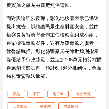
覆實施之虞為由裁定無保請回。
娛
面對輿論強烈反彈，彰化地檢署表示已迅速
樂
提出抗告，以維護民眾生命財產安全，並由
娛
檢察長黃智勇率全體主任檢察官組成小組，
樂
星
逐案檢視毒駕案件，對有反覆毒駕之虞者一
聞
律聲請羈押。彰化縣警察局長陳世煌則指示
流
行/
從優給予行政獎勵，並追加105萬元預算採購
時
逾萬劑快篩試劑，預計6月起分批到位，全面
尚
追
強化毒駕執法量能。
星
毒品
肇事
電子煙
過失致死
生
活
安非他命
彰化縣
唾液快篩