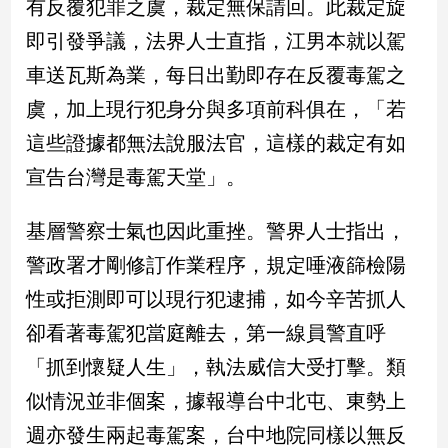
有反覆犯罪之虞，裁定無保請回。此裁定旋
新
冠
即引發爭議，法界人士直指，江男本就以駕
病
車送瓦斯為業，每日出勤即存在反覆毒駕之
毒
專
虞，加上現行犯身分與多項前科俱在，「若
區
這些證據都無法說服法官，這樣的裁定有如
宣告台灣是毒駕天堂」。
南
台
基層警察士氣也因此重挫。警界人士指出，
灣
警政署才剛修訂作業程序，規定唾液篩檢陽
觀
點
性或拒測即可以現行犯逮捕，如今辛苦抓人
卻看著毒駕犯當庭離去，第一線員警直呼
南
台
「抓到懷疑人生」，執法威信大受打擊。類
灣
似情況並非個案，據報導台中北屯、東勢上
觀
點
週亦發生兩起毒駕案，台中地院同樣以無反