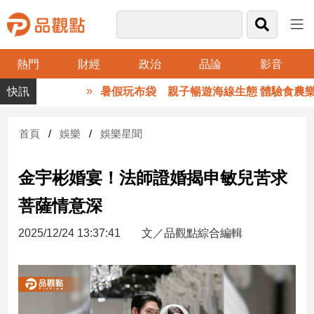
熱門
財經
政治
品論
影音
品
暑假玩布袋 親子暢遊海線生態 體驗食農樂趣
觀
點
財
首頁
娛樂
娛樂星聞
經
金宇彬婚宴！法師證婚揭申敏兒苦求
台
灣
菩薩情意深
財
經
2025/12/24 13:37:41
文／品觀點綜合編輯
新
聞
產
經/
股