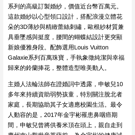
民
系列的高級訂製婚紗，價值近台幣百萬元。
調
這款婚紗以心型領口設計，搭配浪漫立體花
國
會
朵的3D薄紗與精緻蕾絲刺繡，歐根紗材質兼
焦
具垂墜感與挺度，腰間的蝴蝶結設計更突顯
點
新娘優雅身段。配飾選用Louis Vuitton
Galaxie系列百萬珠寶，手執象徵純潔與幸福
觀
歸來的鈴蘭捧花，整體造型唯美動人。
點
兩
主婚人法輪法師在證婚詞中透露，申敏兒10
岸/
多年來持續資助弱勢孩童，特別關注脫北者
國
際
家庭，長期協助其子女適應校園生活。最令
社
人動容的是，2017年金宇彬罹患鼻咽癌期
會/
地
間，申敏兒曾將供養米頂在頭上，親自走到
方