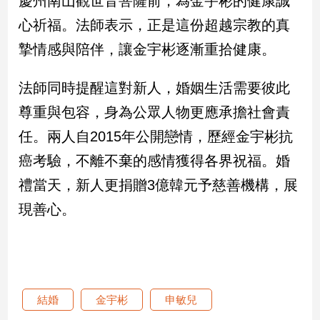
慶州南山觀世音菩薩前，為金宇彬的健康誠
新
心祈福。法師表示，正是這份超越宗教的真
冠
病
摯情感與陪伴，讓金宇彬逐漸重拾健康。
毒
專
區
法師同時提醒這對新人，婚姻生活需要彼此
尊重與包容，身為公眾人物更應承擔社會責
任。兩人自2015年公開戀情，歷經金宇彬抗
南
台
癌考驗，不離不棄的感情獲得各界祝福。婚
灣
禮當天，新人更捐贈3億韓元予慈善機構，展
觀
現善心。
點
南
台
灣
觀
結婚
金宇彬
申敏兒
點