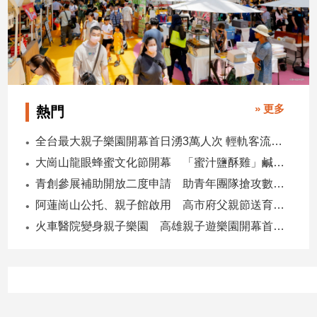
建
築/
室
內
設
計
» 更多
熱門
旅
遊/
全台最大親子樂園開幕首日湧3萬人次 輕軌客流增20倍
美
食
大崗山龍眼蜂蜜文化節開幕 「蜜汁鹽酥雞」鹹甜跨界搶話題
星
青創參展補助開放二度申請 助青年團隊搶攻數位轉型商機
座/
阿蓮崗山公托、親子館啟用 高市府父親節送育兒暖禮
命
火車醫院變身親子樂園 高雄親子遊樂園開幕首日爆棚
理
消
費
健
康/
親