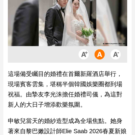
市
房
地
產
品
觀
點
政
這場備受矚目的婚禮在首爾新羅酒店舉行，
治
現場賓客雲集，堪稱半個韓國娛樂圈都到場
政
祝福。由摯友李光洙擔任婚禮司儀，為這對
治
新人的大日子增添歡樂氛圍。
焦
點
品
申敏兒當天的婚紗造型成為全場焦點。她身
觀
著來自黎巴嫩設計師Elie Saab 2026春夏新娘
點