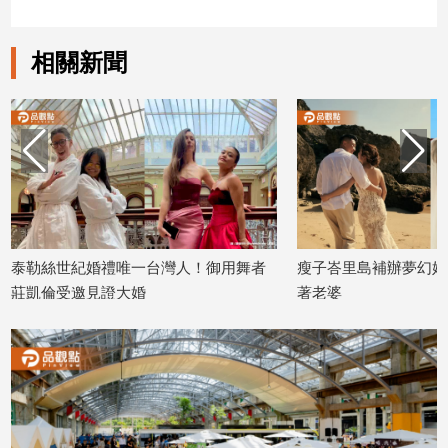
娛
相關新聞
樂
娛
樂
星
聞
流
行/
時
絲世紀婚禮唯一台灣人！御用舞者
瘦子峇里島補辦夢幻婚禮！全
尚
倫受邀見證大婚
著老婆
追
7/06
2026/06/30
星
生
活