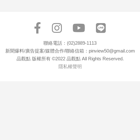
子/
感
情
藝
術
／
聯絡電話：(02)2889-1113
文
新聞爆料/廣告提案/媒體合作/聯絡信箱：pinview50@gmail.com
創
品觀點 版權所有 ©2022 品觀點 All Rights Reserved.
／
隱私權聲明
電
影
推
薦
科
技/
遊
戲
運
動