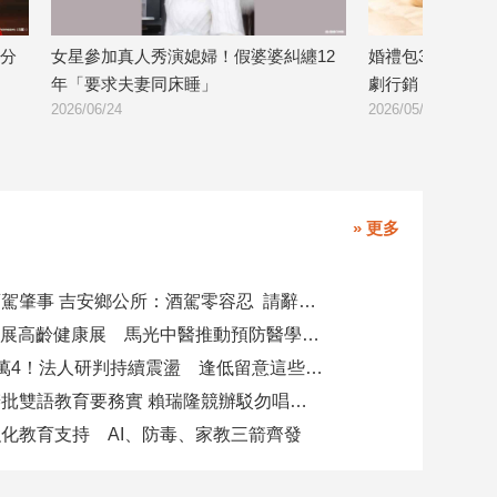
！假婆婆糾纏12
婚禮包3600吃「冷掉麥當勞」 遭爆是台
五
」
劇行銷 導演這樣說
她
2026/05/28
20
» 更多
副主任涉酒駕肇事 吉安鄉公所：酒駕零容忍 請辭獲准
攜AI科技參展高齡健康展 馬光中醫推動預防醫學迎接長壽新經濟
台股力守4萬4！法人研判持續震盪 逢低留意這些族群
柯志恩競辦批雙語教育要務實 賴瑞隆競辦駁勿唱衰高雄
化教育支持 AI、防毒、家教三箭齊發