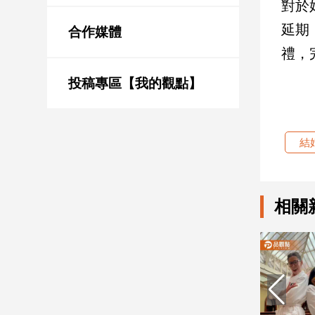
對於
新
冠
延期
合作媒體
病
禮，
毒
專
區
投稿專區【我的觀點】
南
結
台
灣
觀
相關
點
南
台
灣
觀
點