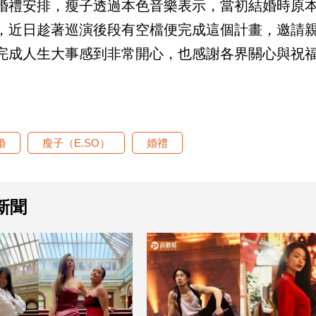
婚禮安排，瘦子透過本色音樂表示，當初結婚時原
，近日趁著巡演後段有空檔便完成這個計畫，邀請
完成人生大事感到非常開心，也感謝各界關心與祝
婚
瘦子（E.SO）
婚禮
新聞