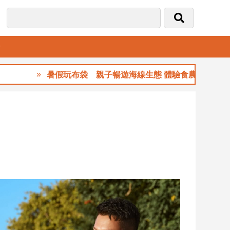
音
暑假玩布袋 親子暢遊海線生態 體驗食農樂趣