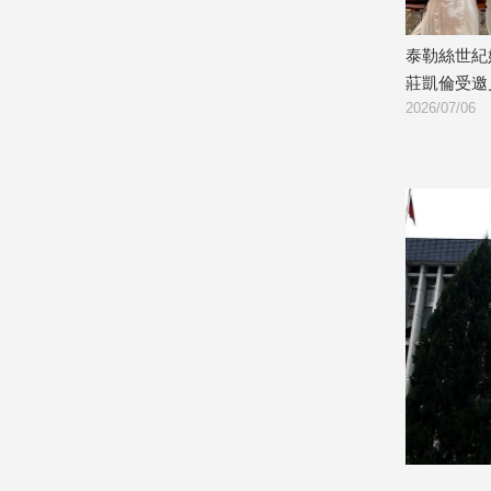
娛
存嫁妝！32年後討360
泰勒絲世紀婚禮唯一台灣人！御用舞者
訴
莊凱倫受邀見證大婚
樂
2026/07/06
娛
樂
星
聞
流
行/
時
尚
追
星
生
活