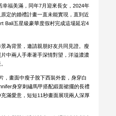
生活幸福美滿，同年7月迎來長女，2024年
人原定的婚禮計畫一直未能實現，直到近
rt Bali五星級豪華度假村完成這場延宕4
海景為背景，邀請親朋好友共同見證。瘦
照片中兩人手牽著手深情對望，洋溢濃濃
表。
的影片，畫面中瘦子脫下西裝外套，身穿白
nnifer身穿刺繡馬甲搭配緞面裙擺的長禮
充滿愛意，短短11秒畫面展現兩人深厚