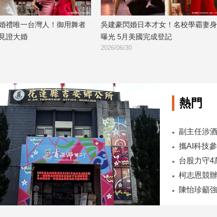
吳建豪閃婚日本才女！名校學霸妻身分
女星參加真人秀演媳婦
曝光 5月美國完成登記
年「要求夫妻同床睡
2026/06/30
2026/06/24
熱門
陳怡珍籲強