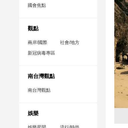
市
國會焦點
房
地
產
觀點
兩岸/國際
社會/地方
品
觀
新冠病毒專區
點
政
治
南台灣觀點
政
南台灣觀點
治
焦
點
娛樂
品
觀
點
娛樂星聞
流行/時尚