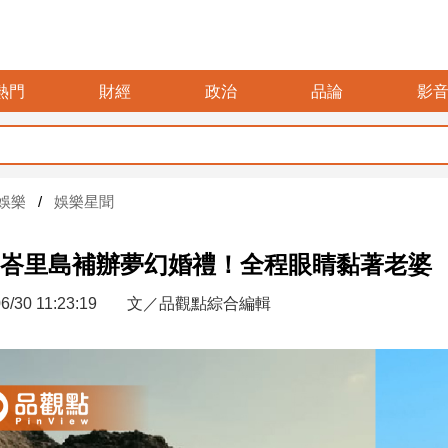
熱門
財經
政治
品論
影
娛樂
娛樂星聞
峇里島補辦夢幻婚禮！全程眼睛黏著老婆
6/30 11:23:19
文／品觀點綜合編輯