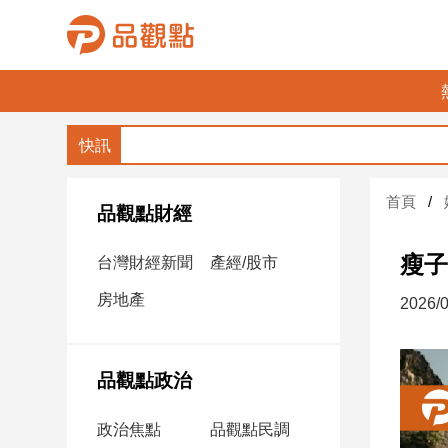
品
觀
點
財
首頁
經
品觀點財經
台
瘦子
台灣財經新聞
產經/股市
灣
財
房地產
2026/0
經
新
聞
品觀點政治
產
經/
政治焦點
品觀點民調
股