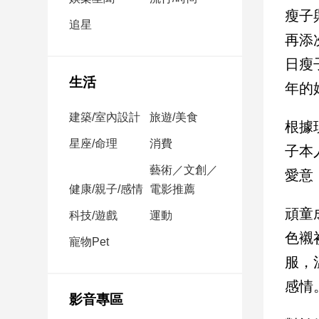
民
瘦子
調
追星
再添
國
會
日瘦
焦
生活
年的
點
建築/室內設計
旅遊/美食
根據
觀
星座/命理
消費
子本
點
藝術／文創／
愛意
健康/親子/感情
電影推薦
兩
岸/
頑童
科技/遊戲
運動
國
色襯
際
寵物Pet
服，
社
會/
感情
地
影音專區
方