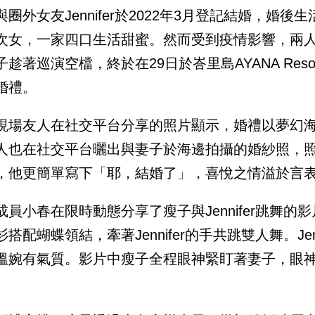
與圈外女友Jennifer於2022年3月登記結婚，婚後
次女，一家四口生活甜蜜。然而受到疫情影響，兩
子趁著巡演空檔，終於在29日於峇里島AYANA Reso
婚禮。
現場友人在社交平台分享的照片顯示，婚禮以夢幻
人也在社交平台曬出與妻子於海邊拍攝的婚紗照，
，他更簡單寫下「耶，結婚了」，喜悅之情溢於言
成員小春在限時動態分享了瘦子與Jennifer跳舞
衫搭配蝴蝶領結，牽著Jennifer的手共跳雙人舞。Je
溫婉有氣質。影片中瘦子全程眼神緊盯著妻子，眼神
。